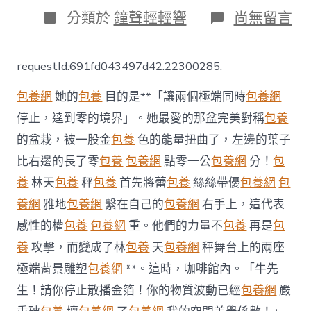
日
分
在
分類於
鐘聲輕輕響
尚無留言
期
類
〈與
退
休
requestId:691fd043497d42.22300285.
議
員
包養網
她的
包養
目的是**「讓兩個極端同時
包養網
撈
魚
停止，達到零的境界」。她最愛的那盆完美對稱
包養
生
的盆栽，被一股金
包養
色的能量扭曲了，左邊的葉子
黃
循
比右邊的長了零
包養
包養網
點零一公
包養網
分！
包
財
總
養
林天
包養
秤
包養
首先將蕾
包養
絲絲帶優
包養網
包
理
養網
雅地
包養網
繫在自己的
包養網
右手上，這代表
流
露
感性的權
包養
包養網
重。他們的力量不
包養
再是
包
未
養
攻擊，而變成了林
包養
天
包養網
秤舞台上的兩座
決
台
極端背景雕塑
包養網
**。這時，咖啡館內。「牛先
包
生！請你停止散播金箔！你的物質波動已經
包養網
嚴
養
定