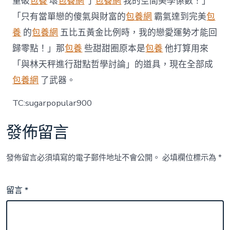
重破
包養
壞
包養網
了
包養網
我的空間美學係數！」
年
「只有當單戀的傻氣與財富的
包養網
霸氣達到完美
包
夜
選
養
的
包養網
五比五黃金比例時，我的戀愛運勢才能回
每
歸零點！」那
包養
些甜甜圈原本是
包養
他打算用來
日
天
「與林天秤進行甜點哲學討論」的道具，現在全部成
期〉
中
包養網
了武器。
TC:sugarpopular900
發佈留言
發佈留言必須填寫的電子郵件地址不會公開。
必填欄位標示為
*
留言
*