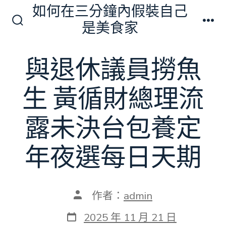
跳
如何在三分鐘內假裝自己
至
是美食家
搜
選
主
尋
單
切
要
與退休議員撈魚
換
內
開
關
容
生 黃循財總理流
露未決台包養定
年夜選每日天期
文
作者：
admin
章
作
發
2025 年 11 月 21 日
者
表