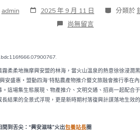
發
分
：
admin
2025 年 9 月 11 日
分類於
表
類
日
在
尚無留言
期
〈興
安
盟
爆
火！
c1bdc116f666.07900767.
這
場
晨霧柔柔地撫摩興安盟的林海，當火山溫泉的熱意徐徐浸潤
專
包
興安盛惠・盟動四海”特點農產物推介暨文旅融會推行季在
養
幕。這場集生態展現、物產推介、文明交通、招商一起配合
網
站
成長結果的全景式浮現，更是新時期村落復興計謀落地生效
比
較
嘉
會
田間到舌尖：“興安滋味”火出
包養站長
圈
讓
“塞