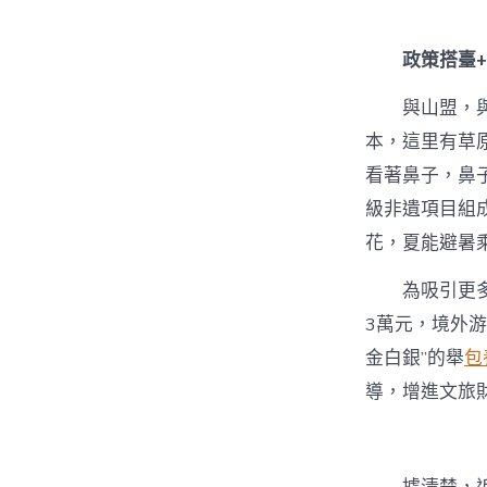
政策搭臺
與山盟，
本，這里有草
看著鼻子，鼻
級非遺項目組
花，夏能避暑
為吸引更
3萬元，境外
金白銀”的舉
包
導，增進文旅