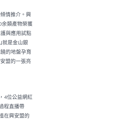
物傾情推介。興
0余類產物榮獲
維護與應用試點
山就是金山銀
肥饒的地盤孕育
興安盟的一張亮
，4位公益網紅
過程直播帶
植在興安盟的