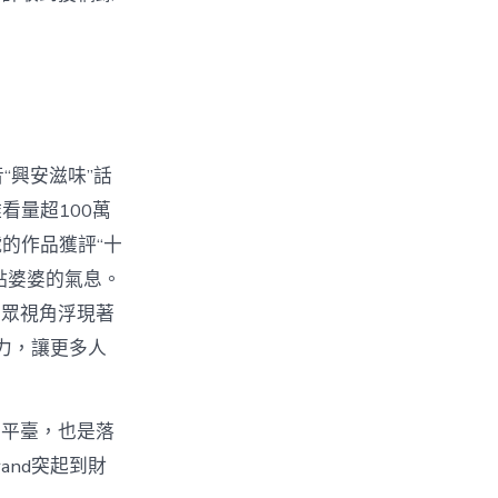
“興安滋味”話
看量超100萬
號的作品獲評“十
點婆婆的氣息。
民眾視角浮現著
力，讓更多人
要平臺，也是落
rand突起到財