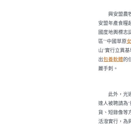
興安盟農
安盟年產食糧超
國度地輿標志
區”“中國草原
山”實行立異基
出
包養軟體
的
麗手刺。
此外，光通
達人被聘請為
貨、短錄像等
活潑實行，為