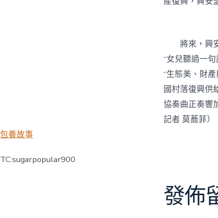
產復興，興安
將來，興
“女兒聽過一句
“生態美、財產
國村落復興供
協奏曲正奏響
記者 莫蕎菲）
包養故事
TC:sugarpopular900
發佈