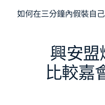
跳
至
如何在三分鐘內假裝自己
主
要
內
容
興安盟
比較嘉