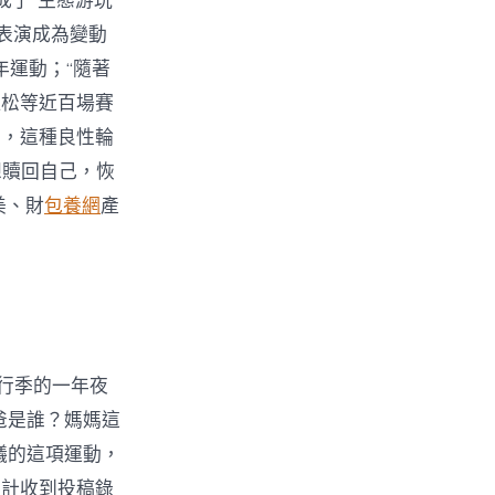
成了“生態游玩
表演成為變動
年運動；“隨著
拉松等近百場賽
費，這種良性輪
想贖回自己，恢
美、財
包養網
產
行季的一年夜
爸是誰？媽媽這
議的這項運動，
累計收到投稿錄