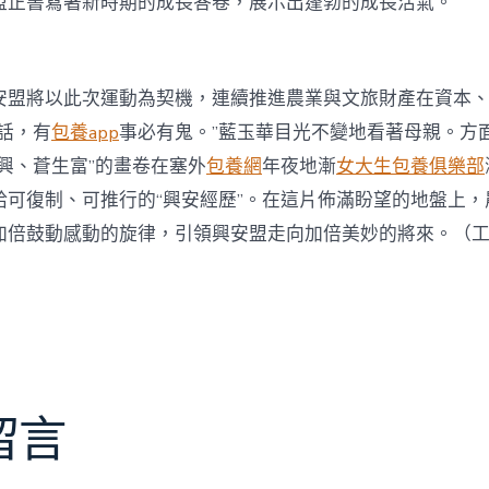
盟正書寫著新時期的成長答卷，展示出蓬勃的成長活氣。
安盟將以此次運動為契機，連續推進農業與文旅財產在資本
話，有
包養app
事必有鬼。”藍玉華目光不變地看著母親。方
興、蒼生富”的畫卷在塞外
包養網
年夜地漸
女大生包養俱樂部
給可復制、可推行的“興安經歷”。在這片佈滿盼望的地盤上，
加倍鼓動感動的旋律，引領興安盟走向加倍美妙的將來。（
留言