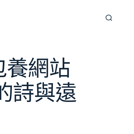
搜
尋
切
換
開
關
包養網站
的詩與遠