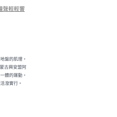
鐘聲輕輕響
黑地盤的肌理，
內蒙古興安盟阿
于一體的運動，
的活潑實行。