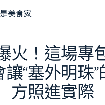
是美食家
爆火！這場專
會讓“塞外明珠”
方照進實際