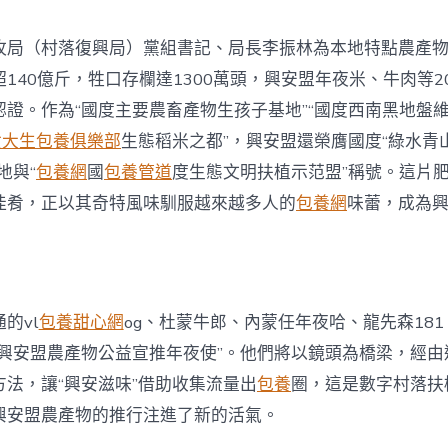
外
明
珠”
牧局（村落復興局）黨組書記、局長李振林為本地特點農產
的
140億斤，牲口存欄達1300萬頭，興安盟年夜米、牛肉等2
詩
與
認證。作為“國度主要農畜產物生孩子基地”“國度西南黑地盤
遠
女大生包養俱樂部
生態稻米之都”，興安盟還榮膺國度“綠水青
方
照
地與“
包養網
國
包養管道
度生態文明扶植示范盟”稱號。這片
進
佳肴，正以其奇特風味馴服越來越多人的
包養網
味蕾，成為
實
際〉
中
的vl
包養甜心網
og、杜蒙牛郎、內蒙任年夜哈、龍先森181
“興安盟農產物公益宣推年夜使”。他們將以鏡頭為橋梁，經由
方法，讓“興安滋味”借助收集流量出
包養
圈，這是數字村落扶
興安盟農產物的推行注進了新的活氣。