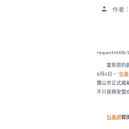
文
作者
章
作
者
requestId:68
當草原的
8月6日，“
包養
爾山市正式揭
不只是興安盟
包養網
從