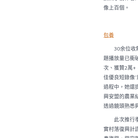
像上百個。
包養
30余位收
題播放量已衝破
次、獲贊2萬+
佳優良短錄像
過程中，她還
興安盟的農業結
透過鏡頭熟悉
此次推行
實村落復興計