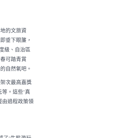
本地的文旅資
隨即垂下眼簾，
國度級、自治區
，春可踏青賞
居的自然氧吧。
每架次最高嘉獎
元等。這些“真
經由過程政策領