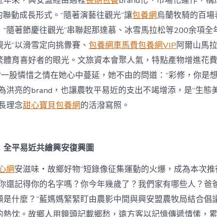
近年來，興安盟經由過程
長期包養
brand化、市場化運作，構
的聯動成長形式。“隨著演藝往觀光”讓
包養網
烏蘭牧騎的百場
“隨著節慶往觀光”串聯起那達慕、冰雪馬拉松等200余項全
觀光”以滑雪定向挑釁賽、
包養網車馬費
包養網VIP
阿爾山馬
繁體育喜好者的眼光。文旅資本會聚人氣，特點產物增進花
味”一股憐惜之情在她心中蔓延，她不由的問道：“彩修，你是
為洪亮的brand，也讓農牧平易近的支出不竭增添，是“生態
長理念
甜心寶貝包養網
的活潑寫照。
：全平易近共繪興安復興圖
心網
安滋味・故鄉好物”短錄像征集運動的火爆，成為本次推
，你還記得你的名字嗎？你今年幾歲了？我們家有哪些人？爸
願是什麼？”藍媽媽緊緊盯由農影中間與興安盟農牧局結合倡
的熱忱。故鄉人用鏡頭記載鄉愁，遠方客以記憶傳遞情愫，