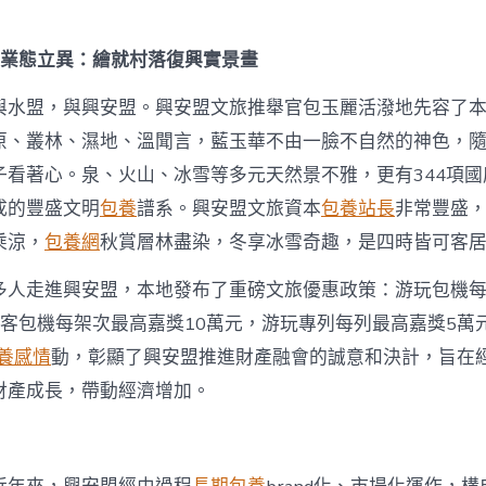
+業態立異：繪就村落復興實景畫
與水盟，與興安盟。興安盟文旅推舉官包玉麗活潑地先容了
原、叢林、濕地、溫聞言，藍玉華不由一臉不自然的神色，
子看著心。泉、火山、冰雪等多元天然景不雅，更有344項
成的豐盛文明
包養
譜系。興安盟文旅資本
包養站長
非常豐盛
乘涼，
包養網
秋賞層林盡染，冬享冰雪奇趣，是四時皆可客
多人走進興安盟，本地發布了重磅文旅優惠政策：游玩包機
游客包機每架次最高嘉獎10萬元，游玩專列每列最高嘉獎5萬
養感情
動，彰顯了興安盟推進財產融會的誠意和決計，旨在
財產成長，帶動經濟增加。