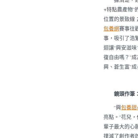
據清楚，
+特點農產物”
位置的景致線；
包養網
賽事往
事，吸引了浩
迴讓“興安滋
復自由嗎？”成
興、蒼生富”成
鏡頭作筆
“興
包養甜
亮點。“花兒
輩子最大的心
撲滅了創作者