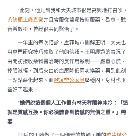
“此刻，他見到我和大夫城市很是高興地打召喚，
系統櫃工廠直營
并且會服從醫囑按時服藥、歇息、聽
音樂放松，曾經很共同醫治了。”
一年里的每次陪診，盧菲城市開解王明，大夫也
用專門研究技巧獲取了他的信賴。王明經過的事況了
由開初接收藥物醫治時的反作用顯明——嚴重心慌、
掉眠減輕，到后來由於血壓降低兩次換藥，再到此刻
一點點惡化起來、血
歐凌辦公家具
壓穩固，身材也垂
垂好了起來。
“她們說這個個人工作很有林天秤眼神冰冷：「這
就是質感互換。你必須體會到情感的無價之重。」需
要”
90后的王她做了一個優雅的旋轉，她的
歐凌辦公