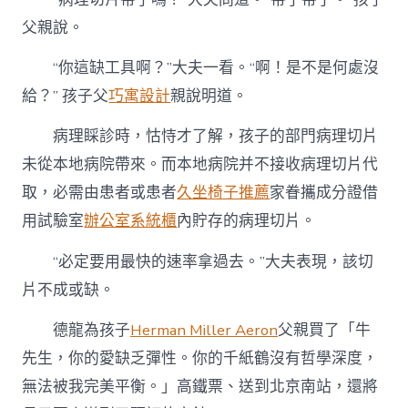
父親說。
“你這缺工具啊？”大夫一看。“啊！是不是何處沒
給？” 孩子父
巧寓設計
親說明道。
病理睬診時，怙恃才了解，孩子的部門病理切片
未從本地病院帶來。而本地病院并不接收病理切片代
取，必需由患者或患者
久坐椅子推薦
家眷攜成分證借
用試驗室
辦公室系統櫃
內貯存的病理切片。
“必定要用最快的速率拿過去。”大夫表現，該切
片不成或缺。
德龍為孩子
Herman Miller Aeron
父親買了「牛
先生，你的愛缺乏彈性。你的千紙鶴沒有哲學深度，
無法被我完美平衡。」高鐵票、送到北京南站，還將