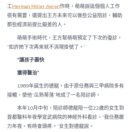
工
Herman Miller Aeron
作時，萌萌說這個個人工作
很有需要，還提出王方未來可以做些公益陪診，輔助
那些經濟前提比擬差的人。
萌萌手術時代，王方幫萌萌預定了下次的復診，
“如許她下次再來就不消現掛號了。”
“讓孩子盡快
獲得醫治”
1989年誕生的德龍，由于原任務與三甲病院多有
接觸，使他“瓜熟蒂落”地成了一名陪診師。
本年10月中旬，陪診師德龍陪一位22歲的女生到
首都醫科年夜學宣武病院的神經外科看診。“我任務壓
力年夜，有時會頭疼。”女生對德龍說。