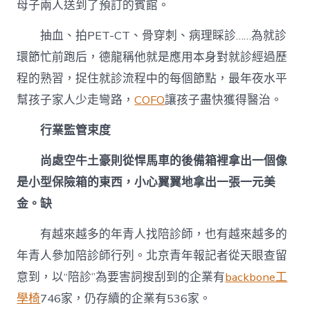
母子兩人送到了預訂的賓館。
抽血、拍PET-CT、骨穿刺、病理睬診……為就診
環節忙前跑后，德龍稱他就是應用本身對就診經過歷
程的熟習，捉住就診流程中的每個節點，最年夜水平
幫孩子家人少走彎路，
COFO
讓孩子盡快獲得醫治。
行業監管束度
尚處空牛土豪則從悍馬車的後備箱裡拿出一個像
是小型保險箱的東西，小心翼翼地拿出一張一元美
金。缺
有越來越多的年青人找陪診師，也有越來越多的
年青人參加陪診師行列。北京青年報記者從天眼查留
意到，以“陪診”為要害詞搜刮到的企業有
backbone工
學椅
746家，仍存續的企業有536家。