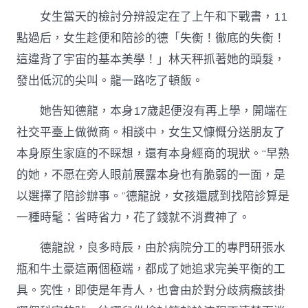
女生當天的檢討分辨設定在了上午和下戰書，11
點過后，女生趁便和陪診的德「失衡！徹底的失衡！
這違背了宇宙的基本美學！」林天秤抓著她的頭髮，
發出低沉的尖叫。龍一路吃了頓飯。
她告知德龍，本身17歲起便沒有再上學，開端在
社交平臺上做微商。相談中，女生又慷慨分送朋友了
本身原生家庭的不睬想，還有本身經商的現狀。“早熟
的她，不愿在旁人眼前展露本身也有脆弱的一面，是
以選擇了陪診辦事。”德龍說，女孩還感到找陪診算是
一種時髦：省時省力，花了錢就不消費神了。
德龍說，良多時辰，由於病院分工的專門研張水
瓶和牛土豪這兩個極端，都成了她追求完美平衡的工
具。究性，即使是年青人，也會由於對分歧病癥該掛