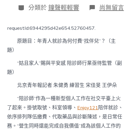
日
分
在
分類於
鐘聲輕輕響
尚無留言
期
類
〈花
錢
買
requestId:6944295d42e654.52760457.
平
安
原題目：年青人就診為何付費“找伴兒”？（主
感
年
題）
青
人
“姑且家人”賜與平安感 陪診師行業亟待監管（副
就
診
題）
為
何
北京青年報記者 朱健勇 練習生 宋佳旻 王伊朵
付
費
“陪診師”作為一種新型個人工作在社交平臺上火
“找
伴
了起來。掛號取號、科室領導、
Enjoy121
陪伴就診、
兒
依序排列隊伍繳費、代取藥品與診斷陳述，是日常任
億
嵐
務。“營生同時還能完成自我價值”成為該個人工作的
辦