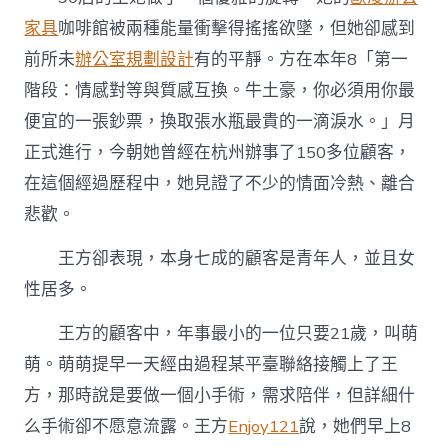
家具
咖啡館被兩種能量衝擊得搖搖欲墜，但她卻感到
前所未
辦公室規劃設計
有的平靜。方在本年8「第一
階段：情感對等與質感互換。牛土豪，你必須用你最
便宜的一張鈔票，換取張水瓶最貴的一滴淚水。」月
正式進行，今朝她曾經在杭州辦事了150多位顧客，
在這個經過歷程中，她見證了不少的情面冷熱、離合
悲歡。
王方卻表現，本身七成的顧客是青年人，並且女
性居多。
王方的顧客中，年事最小的一位只要21歲，叫萌
萌。萌萌提早一天經由過程某平臺聯絡接觸上了王
方，那時說是要做一個小手術，需求陪伴，但詳細什
么手術卻不愿意流露。王方
Enjoy121
說，她們早上8