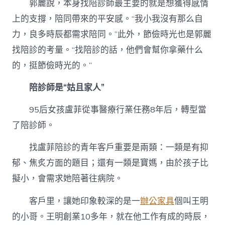
郭麗說，本身找陪診師最主要的就是想獲得感情
上的支撐，陪同帶來的平安感。“我小我沒有那么自
力，良多時辰都需求陪同。”此外，節儉時光也是郭麗
找陪診的考量。“找陪診的話，他們會幫你拿藥什么
的，挺節儉時光的。”
陪診師是“姑且家人”
95后女孩盧菲從事醫療行業任務8年后，轉型當
了陪診師。
找盧菲陪診的青年客戶重要是兩類：一類是有抑
郁、焦炙方面的題目；還有一類是寶媽，由於孩子比
擬小，會需求她陪著往病院。
客戶里，讓她印象較深的是一
辦公家具
個叫王明
的小哥。王明創業10多年，就在他工作有成的時辰，