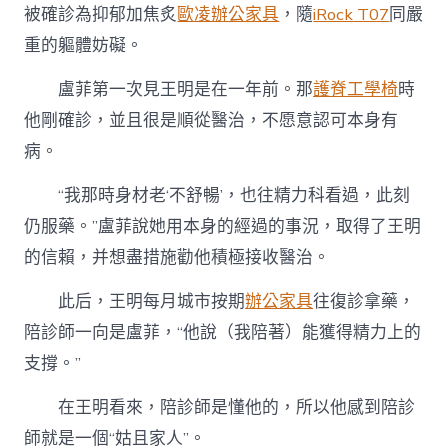
被確診為抑郁加焦炙
歐凌辦公家具
，隨
iRock T07
同嚴
重的軀體妨礙。
盧菲第一次見王明是在一年前。那
護脊工學椅
時
他剛確診，並且很是順從醫治，不愿意認可本身有
病。
“我那時身材老‘不舒暢’，也往精力科看過，此刻
仍服藥。”盧菲說她用本身的經過的事況，取得了王明
的信賴，并想盡措施勸他積極接收醫治。
此后，王明每月城市按期
辦公家具
往復診拿藥，
陪診師一向是盧菲，“他說（我陪著）能獲得精力上的
支撐。”
在王明看來，陪診師是懂他的，所以他感到陪診
師就是一個“姑且家人”。