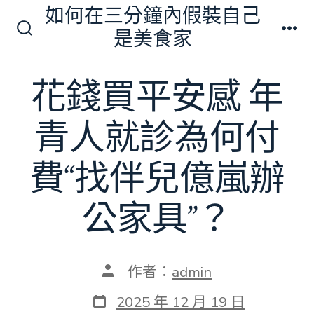
跳
如何在三分鐘內假裝自己
至
是美食家
搜
選
主
尋
單
切
要
花錢買平安感 年
換
內
開
關
容
青人就診為何付
費“找伴兒億嵐辦
公家具”？
文
作者：
admin
章
作
發
2025 年 12 月 19 日
者
表