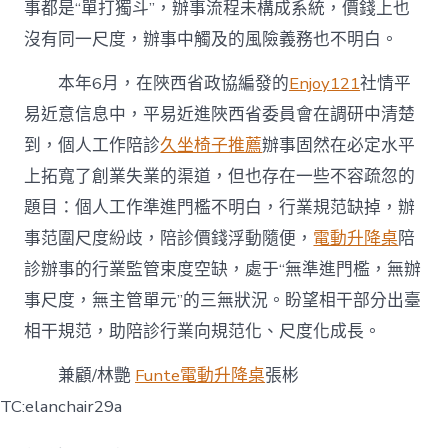
事都是“單打獨斗”，辦事流程未構成系統，價錢上也
沒有同一尺度，辦事中觸及的風險義務也不明白。
本年6月，在陜西省政協編發的
Enjoy121
社情平
易近意信息中，平易近進陜西省委員會在調研中清楚
到，個人工作陪診
久坐椅子推薦
辦事固然在必定水平
上拓寬了創業失業的渠道，但也存在一些不容疏忽的
題目：個人工作準進門檻不明白，行業規范缺掉，辦
事范圍尺度紛歧，陪診價錢浮動隨便，
電動升降桌
陪
診辦事的行業監管束度空缺，處于“無準進門檻，無辦
事尺度，無主管單元”的三無狀況。盼望相干部分出臺
相干規范，助陪診行業向規范化、尺度化成長。
兼顧/林艷
Funte電動升降桌
張彬
TC:elanchair29a