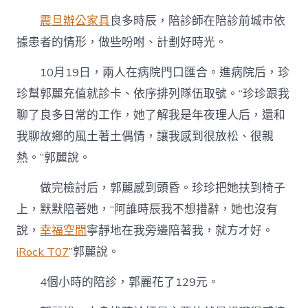
震旦辦公家具
良多時辰，陪診師在陪診前城市依
據患者的情形，做些吩咐、計劃好時光。
10月19日，兩人在病院門口匯合。進病院后，珍
珍幫郭麗充值就診卡、依序排列隊伍取號。“珍珍跟我
聊了良多日常的工作，她了解我是年夜理人后，還和
我聊故鄉的風土著土偶情，讓我感到很放松、很親
熱。”郭麗說。
做完檢討后，郭麗感到頭昏。珍珍把她扶到椅子
上，默默陪著她，“阿誰時辰我不想措辭，她也沒有
說，
幸福空間
寧靜地在我旁邊陪著我，就方才好。
iRock T07
”郭麗說。
4個小時的陪診，郭麗花了129元。