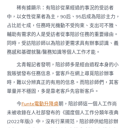
稀有據顯示：有陪診從業經過的事況的受訪者
中，以女性從業者為主，90后、95后成為陪診主力，
占比近七成，任務時光機動不受拘束、支出可不雅、
輔助有需求的人是受訪者從事陪診任務的重要緣由。
同時，受訪陪診師以為陪診更需求具有辦事認識、義
務感和基礎就醫/醫務知識等個人工作才能。
北青報記者發明，陪診師多是經由過程本身的小
我賬號發布任務信息，當客戶在網上尋覓陪診辦事
時，難以分辨真正的有用的信息。而陪診師們，其客
單量并不穩固，多是靠老客戶先容新客戶。
今
Funte電動升降桌
朝，陪診師這一個人工作尚
未被收錄在人社部發布的《國度個人工作分類年夜典
(2022年版)》中，沒有行業規范，陪診師供給陪診辦