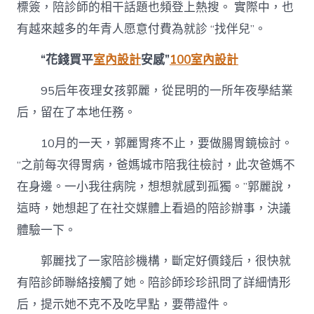
標簽，陪診師的相干話題也頻登上熱搜。 實際中，也
公
家
有越來越多的年青人愿意付費為就診 “找伴兒”。
具”？〉
中
“花錢買平
室內設計
安感”
100室內設計
95后年夜理女孩郭麗，從昆明的一所年夜學結業
后，留在了本地任務。
10月的一天，郭麗胃疼不止，要做腸胃鏡檢討。
“之前每次得胃病，爸媽城市陪我往檢討，此次爸媽不
在身邊。一小我往病院，想想就感到孤獨。”郭麗說，
這時，她想起了在社交媒體上看過的陪診辦事，決議
體驗一下。
郭麗找了一家陪診機構，斷定好價錢后，很快就
有陪診師聯絡接觸了她。陪診師珍珍訊問了詳細情形
后，提示她不克不及吃早點，要帶證件。