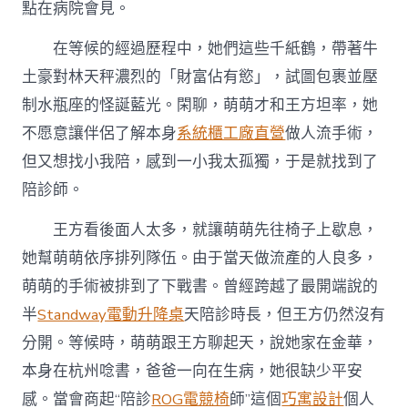
點在病院會見。
在等候的經過歷程中，她們這些千紙鶴，帶著牛
土豪對林天秤濃烈的「財富佔有慾」，試圖包裹並壓
制水瓶座的怪誕藍光。閑聊，萌萌才和王方坦率，她
不愿意讓伴侶了解本身
系統櫃工廠直營
做人流手術，
但又想找小我陪，感到一小我太孤獨，于是就找到了
陪診師。
王方看後面人太多，就讓萌萌先往椅子上歇息，
她幫萌萌依序排列隊伍。由于當天做流產的人良多，
萌萌的手術被排到了下戰書。曾經跨越了最開端說的
半
Standway電動升降桌
天陪診時長，但王方仍然沒有
分開。等候時，萌萌跟王方聊起天，說她家在金華，
本身在杭州唸書，爸爸一向在生病，她很缺少平安
感。當會商起“陪診
ROG電競椅
師”這個
巧寓設計
個人