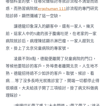
哪個科室的號、往哪兒做檢討等就診流程不清楚而迷
惑，而熟習病院就
ergohuman 111
診流程的專門研究
陪診師，顯然彌補了這一空缺。
讓德龍印象深入的顧客中，還有一家人。幾天
前，這家人中的5歲的孩子腹痛吐逆，在老家的一家
病院就診后，病理陳述顯示淋巴瘤。一家人趕到北
京，掛上了北京兒童病院的專家號。
凌晨不到8點，德龍便離開了兒童病院的門口，
等候他要陪診的客戶。外埠患者離開北京，人生地不
熟。德龍招待過不少如許的客戶。取號、候診、看
病……等了沒多長時光就進診室了，開端一切都停止得
很順遂，大夫給孩子開了三項檢討，掛了病文科做病
理睬診。
“病理切片帶了嗎？”大夫問道。“帶了帶了。”孩子