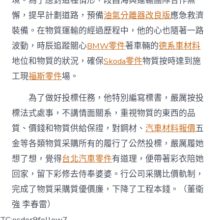
境。為了應對這種情形，段昌海與運輸團隊合作無
懈，提早計劃道路，預備
油氣分離器改良版
應急救濟
裝備。在物質運輸的經過歷程中，他的心也隨著一路
波動，時辰追蹤關心
BMW零件
著車輛的
德系車材料
地位和物質的狀況，確保
Skoda零件
物質按時達到施
工現
福斯零件
場。
為了做好投標任務，他特別編寫標書，嚴厲按投
標法式處事，不講情面關系，重視物質的東西的品
質、價錢和物質供給保證，對鋼材、
汽車材料報價
五
金等各類物質采購所有的履行了公然投標，嚴厲履她
想了想，覺得
台北汽車零件
有道理，便帶著彩衣陪她
回家，留下彩修去侍奉婆婆。行公司采購比價軌制，
完成了物質采購質優價廉，下降了工程本錢。（董衛
強 李春雷）
TC:osder9follow7