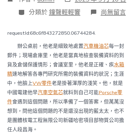
表
章
日
作
分
在
分類於
鐘聲輕輕響
尚無留言
期
者
類
〈苦
守
沙
requestId:68c6f843272850.06744284.
漠
灘
辦公桌前，他老是細致地處置
汽車機油芯
每一封
物
質
郵件；現場倉庫里，他老是當真地檢查裝備資料的到
保
貨及倉儲保護情形；會議室里，他老是正確、疾
水箱
管
一
精
速地解答各專門研究所需的裝備資料的狀況；生涯
絲
一
中，他臉上
VW零件
老是掛著渾厚的淺笑。他，就是
毫
中國電建他早
汽車空氣芯
就料到自己可能
Porsche零
也
OSDER
件
會遇到這個問題，所以準備了一個答案，但萬萬沒
奧
想到，問他這個問題的不是還沒出現的藍太太，也不
斯
德
是團體核電工程無限公司新疆哈密項目部物質公司擔
台
任人段昌海。
北