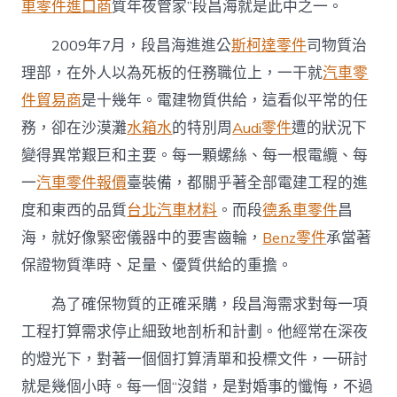
車零件進口商
質年夜管家”段昌海就是此中之一。
2009年7月，段昌海進進公
斯柯達零件
司物質治
理部，在外人以為死板的任務職位上，一干就
汽車零
件貿易商
是十幾年。電建物質供給，這看似平常的任
務，卻在沙漠灘
水箱水
的特別周
Audi零件
遭的狀況下
變得異常艱巨和主要。每一顆螺絲、每一根電纜、每
一
汽車零件報價
臺裝備，都關乎著全部電建工程的進
度和東西的品質
台北汽車材料
。而段
德系車零件
昌
海，就好像緊密儀器中的要害齒輪，
Benz零件
承當著
保證物質準時、足量、優質供給的重擔。
為了確保物質的正確采購，段昌海需求對每一項
工程打算需求停止細致地剖析和計劃。他經常在深夜
的燈光下，對著一個個打算清單和投標文件，一研討
就是幾個小時。每一個“沒錯，是對婚事的懺悔，不過