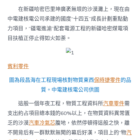
汽
車
在新疆哈密巴里坤廣袤無垠的沙漠灘上，現在由
不
中電建核電公司承建的國度“十四五”成長計劃重點動
克
不
力項目，“疆電進渝”配套電源工程的新疆哈密煤電項
及
目扶植正停止得如火如荼。
有
錯
誤〉
中
賓利零件
圖為段昌海在工程現場核對物質東西
保時捷零件
的品
質。中電建核電公司供圖
這般一個年夜工程，物質工程資料所
汽車零件
需
支出約占項目總本錢的60%以上，在物質資料異常匱
乏的沙漠
汽車冷氣芯
腹地，依然停頓得這般之快，離
不開背后有一群默默無聞的幕后好漢，項目上的“物
汽