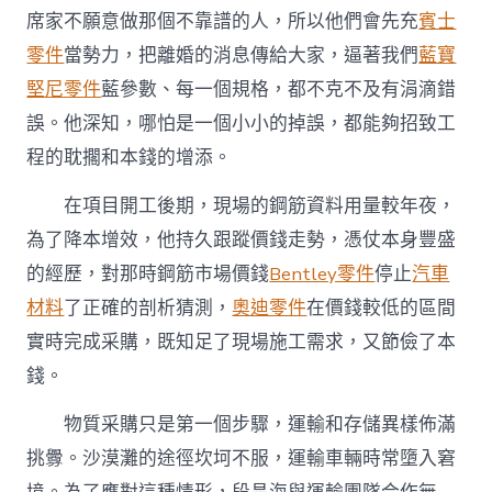
席家不願意做那個不靠譜的人，所以他們會先充
賓士
零件
當勢力，把離婚的消息傳給大家，逼著我們
藍寶
堅尼零件
藍參數、每一個規格，都不克不及有涓滴錯
誤。他深知，哪怕是一個小小的掉誤，都能夠招致工
程的耽擱和本錢的增添。
在項目開工後期，現場的鋼筋資料用量較年夜，
為了降本增效，他持久跟蹤價錢走勢，憑仗本身豐盛
的經歷，對那時鋼筋市場價錢
Bentley零件
停止
汽車
材料
了正確的剖析猜測，
奧迪零件
在價錢較低的區間
實時完成采購，既知足了現場施工需求，又節儉了本
錢。
物質采購只是第一個步驟，運輸和存儲異樣佈滿
挑釁。沙漠灘的途徑坎坷不服，運輸車輛時常墮入窘