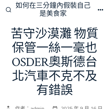
跳
如何在三分鐘內假裝自己
至
是美食家
搜
選
主
尋
單
切
要
苦守沙漠灘 物質
換
內
開
關
容
保管一絲一毫也
OSDER奧斯德台
北汽車不克不及
有錯誤
發
文
作者：
admin
2025 年 9 月 16 日