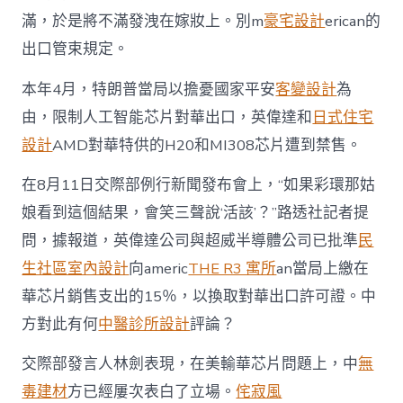
滿，於是將不滿發洩在嫁妝上。別m
豪宅設計
erican的
出口管束規定。
本年4月，特朗普當局以擔憂國家平安
客變設計
為
由，限制人工智能芯片對華出口，英偉達和
日式住宅
設計
AMD對華特供的H20和MI308芯片遭到禁售。
在8月11日交際部例行新聞發布會上，“如果彩環那姑
娘看到這個結果，會笑三聲說‘活該’？”路透社記者提
問，據報道，英偉達公司與超威半導體公司已批準
民
生社區室內設計
向americ
THE R3 寓所
an當局上繳在
華芯片銷售支出的15％，以換取對華出口許可證。中
方對此有何
中醫診所設計
評論？
交際部發言人林劍表現，在美輸華芯片問題上，中
無
毒建材
方已經屢次表白了立場。
侘寂風