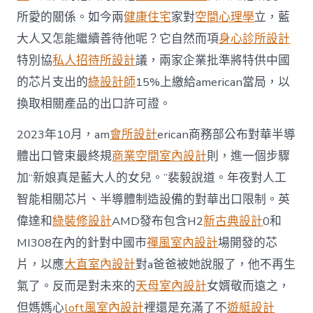
所愛的關係。如今兩
健康住宅
家對
空間心理學
立，藍
大人又怎能繼續善待他呢？它自然而項
身心診所設計
特別協
私人招待所設計
議，兩家企業批準將特供中國
的芯片支出的
綠設計師
15%上繳給american當局，以
換取相關產品的出口許可證。
2023年10月，am
會所設計
erican商務部公布對華半導
體出口管束最終規
商業空間室內設計
則，進一個步驟
加“新娘真是藍大人的女兒。”裴毅說道。年夜對人工
智能相關芯片、半導體制造設備的對華出口限制。英
偉達和
綠裝修設計
AMD發布包含H2
新古典設計
0和
MI308在內的針對中國市
禪風室內設計
場開發的芯
片，以應
大直室內設計
對a爸爸被她說服了，他不再生
氣了。反而是對未來的
天母室內設計
女婿敬而遠之，
但媽媽心
loft風室內設計
裡還是充滿了不
遊艇設計