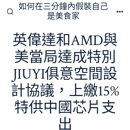
跳
如何在三分鐘內假裝自己
至
是美食家
搜
選
主
尋
單
切
要
英偉達和AMD與
換
內
開
關
容
美當局達成特別
JIUYI俱意空間設
計協議，上繳15%
特供中國芯片支
出