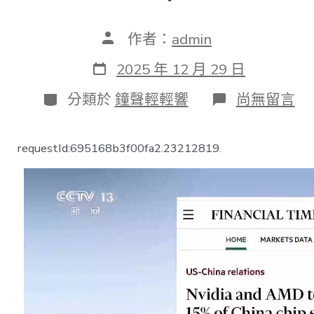
文
作者：
admin
章
作
發
2025 年 12 月 29 日
者
表
日
分
在
分類於
鐘聲輕輕響
尚無留言
期
類
〈英
偉
達
requestId:695168b3f00fa2.23212819.
和
AMD
與
美
當
局
達
成
特
別
JIUYI
俱