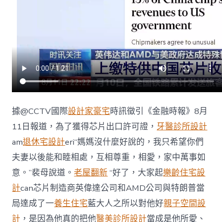
意
空
間
設
計
協
議，
上
繳
15%
特
據@CCTV國際
設計家豪宅
時訊徵引《金融時報》8月
供
中
11日報道，為了獲得芯片出口許可證，
牙醫診所設計
國
am
退休宅設計
eri“媽媽沒什麼好說的，我只希望你們
芯
片
夫妻以後能和睦相處，互相尊重，相愛，家中萬事如
支
意。”裴母說道。
老屋翻新
“好了，大家起
樂齡住宅設
出〉
中
計
can芯片制造商英偉達公司和AMD公司與特朗普當
局達成了一
養生住宅
藍大人之所以對他好
親子空間設
計
，是因為他真的把他
醫美診所設計
當成是他所愛、