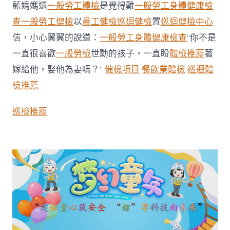
膳
藍媽媽還
一般勞工體檢
是覺得難
一般勞工身體健康檢
娃
查
一般勞工健檢
以
員工健檢
巡迴健檢
置
巡迴健檢中心
探
秘
信，小心翼翼的說道：
一般勞工身體健康檢查
“你不是
聰
明
一直很喜歡
一般勞檢
世勳的孩子，一直盼
體檢推薦
著
工
嫁給他，娶他為妻嗎？”
健檢項目
餐飲業體檢
巡迴體
地〉
中
檢推薦
巡檢推薦