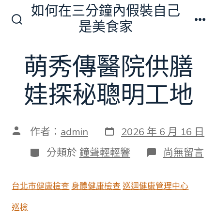
跳
如何在三分鐘內假裝自己
至
是美食家
搜
選
主
尋
單
切
要
萌秀傳醫院供膳
換
內
開
關
容
娃探秘聰明工地
發
文
作者：
admin
2026 年 6 月 16 日
表
章
日
作
分
在
分類於
鐘聲輕輕響
尚無留言
期
者
類
〈萌
秀
傳
台北巿健康檢查
身體健康檢查
巡迴健康管理中心
醫
院
巡檢
供