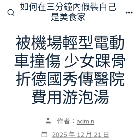
跳
如何在三分鐘內假裝自己
至
是美食家
搜
選
主
尋
單
切
要
被機場輕型電動
換
內
開
關
容
車撞傷 少女踝骨
折德國秀傳醫院
費用游泡湯
文
作者：
admin
章
作
發
2025 年 12 月 21 日
者
表