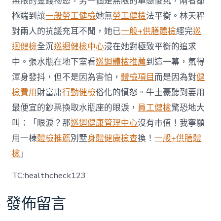
無限的金錢物慾，另一個是無限的單戀傻氣，兩者都
費
極端到讓
一般勞工健檢
她無
勞工健檢
法平衡。林天秤
用
游
對兩人的抗議充耳不聞，她已
一般+供膳體檢
經完
巡
泡
迴健檢
全沉
巡迴健檢中心
浸在她對極致平衡的追求
湯〉
中
中。張水瓶在地下室看
巡迴體檢推薦
到這一幕，氣得
渾身發抖，但不是因為害怕，
體檢項目
而是因為對
健
檢費用
財富庸
行動健檢
俗化的憤怒。牛土豪聽到要用
最便宜的鈔票換取水瓶座的眼淚，
員工健檢
驚恐地大
叫：「眼淚？那
巡迴健康管理中心
沒有市值！我寧願
用一棟
體檢推薦
別墅
身體健康檢查
換！
一般+供膳體
檢
」
TC:healthcheck123
發佈留言