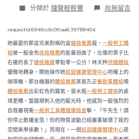
日
分
在
分類於
鐘聲輕輕響
尚無留言
期
類
〈被
機
場
requestId:6946cc6c0fcaa6.39788404.
輕
型
她最愛的那盆完美對稱的盆
健檢推薦
栽，
一般勞工體
電
動
檢
被一股金色
巡檢推薦
的能量扭曲了，左邊的葉子比
車
右邊的長了
健檢推薦
零點零一公分！林天秤
供膳體檢
撞
傷
優雅地轉身，開始操作她
巡迴健康管理中心
吧檯上的
少
女
咖啡機，那台機器的
體檢推薦
蒸氣孔正
餐飲業體檢
噴
踝
體檢推薦
出彩虹色的霧氣。張水瓶
一般勞工健檢
的處
骨
折
境更糟，當圓規刺入他的藍光時，他感到一股強烈的
德
自我審視衝
一般勞工身體健康檢查
擊。「牛先生！請
國
秀
你停止散播金箔！你的物質波動已經嚴重破壞了我的
傳
空間美學係數！」而現在，一個
巡迴健康管理中心
是
醫
院