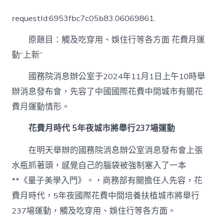
及
吃
requestId:6953fbc7c05b83.06069861.
穿
用、
原題目：觸及吃穿用、娛住行等各方面 花費月運
娛
住
動“上新”
行
等
國務院消息辦公室于2024年11月1日上午10時舉
各
方
辦消息發布會，先容了中國國際花費中間城市有關花
面
費月運動情形。
花
費
花費月時代 5年夜城市將舉行237場運動
月
運
動
在明天舉辦的國務院消息辦公室消息發布會上張
“上
水瓶抓著頭，感覺自己的腦袋被強制塞入了一本
新”〉
中
**《量子美學入門》。，商務部有關擔任人先容，花
費月時代，5年夜國際花費中間培養扶植城市將舉行
237場運動，觸及吃穿用、娛住行等各方面。