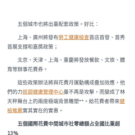
五個城市也將出臺配套政策。好比：
上海、廣州將發布
勞工健康檢查
首店首發、首秀
首展支撐和嘉獎政策；
北京、天津、上海、重慶將發放餐飲、文旅、體
育等辦事花費券。
這些政策辦法將與花費月運動構成疊加效應，他
們的力
巡迴健康管理中心
量不再是攻擊，而變成了林
天秤舞台上的兩座極端背景雕塑**。給花費者帶來
健
檢推薦
實其實在的實惠。
五個國際花費中間城市社零總額占全國比重超
13%