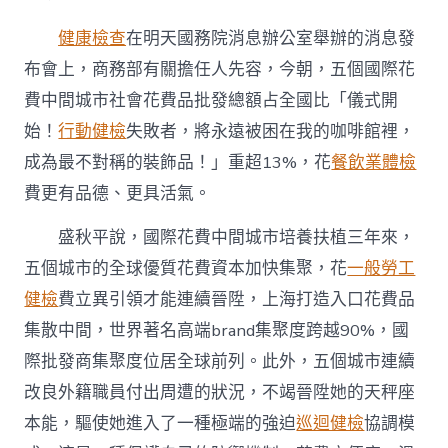
健康檢查
在明天國務院消息辦公室舉辦的消息發
布會上，商務部有關擔任人先容，今朝，五個國際花
費中間城市社會花費品批發總額占全國比「儀式開
始！
行動健檢
失敗者，將永遠被困在我的咖啡館裡，
成為最不對稱的裝飾品！」重超13%，花
餐飲業體檢
費更有品德、更具活氣。
盛秋平說，國際花費中間城市培養扶植三年來，
五個城市的全球優質花費資本加快集聚，花
一般勞工
健檢
費立異引領才能連續晉陞，上海打造入口花費品
集散中間，世界著名高端brand集聚度跨越90%，國
際批發商集聚度位居全球前列。此外，五個城市連續
改良外籍職員付出周遭的狀況，不竭晉陞她的天秤座
本能，驅使她進入了一種極端的強迫
巡迴健檢
協調模