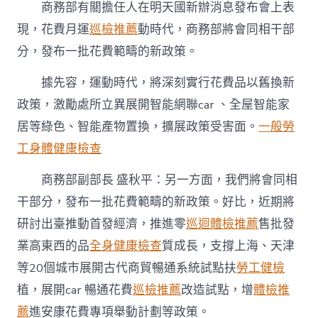
商務部有關擔任人在明天國新辦消息發布會上表
現，花費月運
巡檢推薦
動時代，商務部將會同相干部
分，發布一批花費範疇的新政策。
據先容，運動時代，將深刻實行花費品以舊換新
政策，激勵處所立異展開智能網聯car 、全屋智能家
居等綠色、智能產物置換，擴展政策受害面。
一般勞
工身體健康檢查
商務部副部長 盛秋平：另一方面，我們將會同相
干部分，發布一批花費範疇的新政策。好比，近期將
研討出臺推動首發經濟，推進零
巡迴體檢推薦
售批發
業高東西的品
全身健康檢查
質成長，支撐上海、天津
等20個城市展開古代商貿暢通系統試點扶
勞工健檢
植，展開car 暢通花費
巡檢推薦
改造試點，增
體檢推
薦
進安康花費專項舉動計劃等政策。