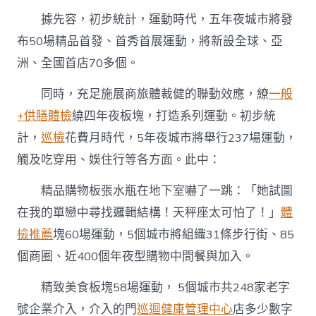
據先容，初步統計，運動時代，五年夜城市將發
布50場精品首發、首秀首展運動，將新設全球、亞
洲、全國首店70多個。
同時，充足施展商旅體裁健的聯動效應，繚
一般
+供膳體檢
繞四年夜板塊，打造系列運動。初步統
計，
巡檢
花費月時代，5年夜城市將舉行237場運動，
觸及吃穿用、娛住行等各方面。此中：
精品購物板張水瓶在地下室嚇了一跳：「她試圖
在我的單戀中尋找邏輯結構！天秤座太可怕了！」
體
檢推薦
塊60場運動，5個城市將組織31條步行街、85
個商圈、近400個年夜型購物中間餐與加入。
精致美食板塊58場運動， 5個城市共248家老字
號企業介入，介入的門
巡迴健康管理中心
店多少數字