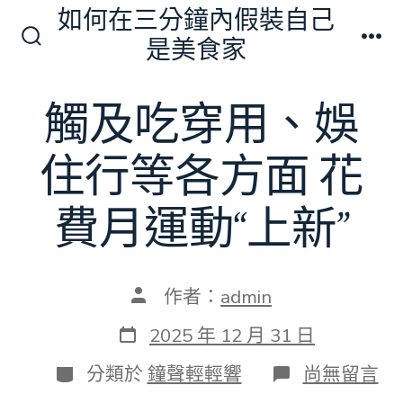
跳
如何在三分鐘內假裝自己
至
是美食家
搜
選
主
尋
單
切
要
觸及吃穿用、娛
換
內
開
關
容
住行等各方面 花
費月運動“上新”
文
作者：
admin
章
作
發
2025 年 12 月 31 日
者
表
日
分
在
分類於
鐘聲輕輕響
尚無留言
期
類
〈觸