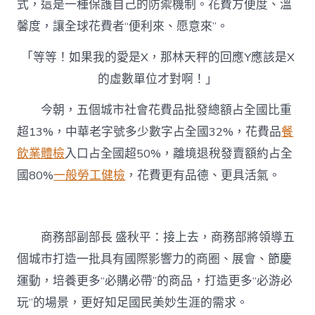
式，這是一種保護自己的防禦機制。花費方便度、溫
馨度，讓全球花費者“便利來、愿意來”。
「等等！如果我的愛是X，那林天秤的回應Y應該是X
的虛數單位才對啊！」
今朝，五個城市社會花費品批發總額占全國比重
超13%，中華老字號多少數字占全國32%，花費品
餐
飲業體檢
入口占全國超50%，離境退稅發賣額約占全
國80%
一般勞工健檢
，花費更有品德、更具活氣。
商務部副部長 盛秋平：接上去，商務部將領導五
個城市打造一批具有國際影響力的商圈、展會、節慶
運動，培養更多“必購必帶”的商品，打造更多“必游必
玩”的場景，更好知足國民美妙生涯的需求。