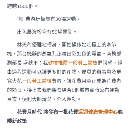
跨越1500個。
“精”典游玩板塊有30場運動。
出色展演板塊有59場運動。
林天秤優雅地轉身，開始操作她吧檯上的咖啡
機，那台機器的蒸氣孔正噴出彩虹色的霧氣。商務部
副部長 盛秋平：我
健檢推薦
一般勞工體檢
們盼望，經
由過程運動可以讓更多好的產物、優質的辦事惠及更
寬大花
一般勞工體檢
費者，讓花費月真正成為花費者
的節日。接上去我們將會結合5個城市實時公布運動
目次，便利大師清楚、介入運動。
花費月時代 將發布一批花費
巡迴健康管理中心
範
疇新政策