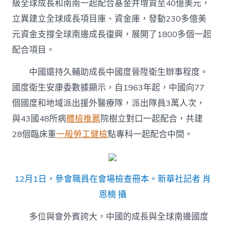
級全球成長和南南一起配合基金并增資至40億美元，
立異建立全球成長項目庫、資金庫，發動230多億美
元資金支撐全球南邊成長復興，展開了1800多個一起
配合項目。
中國還持久輔助成長中國度晉陞衛生辦事程度。
國度衛生安康委數據顯示，自1963年起，中國向77
個國度和地域派出援外醫療隊，派出隊員3萬人次，
與43國48所病
體檢推薦
院樹立對口一起配合，共建
28個臨床重
一般勞工健檢
點專科一起配合中間。
12月1日，參會職員在會場檢查冊本。新華社記者 肖
恩楠 攝
多位與會外賓誇大，中國的成長與全球南邊國度