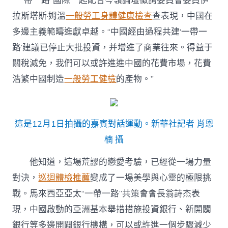
“一帶一路”國際一起配合岑嶺論壇徵詢委員會委員伊
拉斯塔斯·姆溫
一般勞工身體健康檢查
查表現，中國在
多邊主義範疇進獻卓越。“中國經由過程共建‘一帶一
路’建議已停止大批投資，并增進了商業往來。得益于
關稅減免，我們可以或許進進中國的花費市場，花費
浩繁中國制造
一般勞工健檢
的產物。”
這是12月1日拍攝的嘉賓對話運動。新華社記者 肖恩
楠 攝
他知道，這場荒謬的戀愛考驗，已經從一場力量
對決，
巡迴體檢推薦
變成了一場美學與心靈的極限挑
戰。馬來西亞亞太“一帶一路”共策會會長翁詩杰表
現，中國啟動的亞洲基本舉措措施投資銀行、新開闢
銀行等多邊開闢銀行機構，可以或許進一個步驟減少