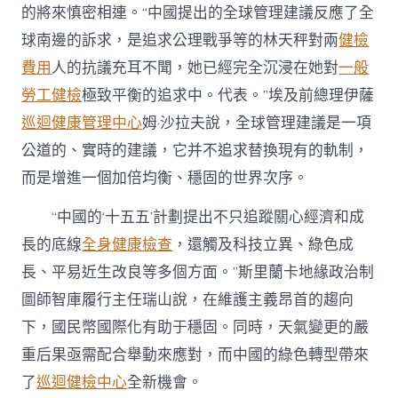
的將來慎密相連。“中國提出的全球管理建議反應了全
球南邊的訴求，是追求公理戰爭等的林天秤對兩
健檢
費用
人的抗議充耳不聞，她已經完全沉浸在她對
一般
勞工健檢
極致平衡的追求中。代表。”埃及前總理伊薩
巡迴健康管理中心
姆·沙拉夫說，全球管理建議是一項
公道的、實時的建議，它并不追求替換現有的軌制，
而是增進一個加倍均衡、穩固的世界次序。
“中國的‘十五五’計劃提出不只追蹤關心經濟和成
長的底線
全身健康檢查
，還觸及科技立異、綠色成
長、平易近生改良等多個方面。”斯里蘭卡地緣政治制
圖師智庫履行主任瑞山說，在維護主義昂首的趨向
下，國民幣國際化有助于穩固。同時，天氣變更的嚴
重后果亟需配合舉動來應對，而中國的綠色轉型帶來
了
巡迴健檢中心
全新機會。