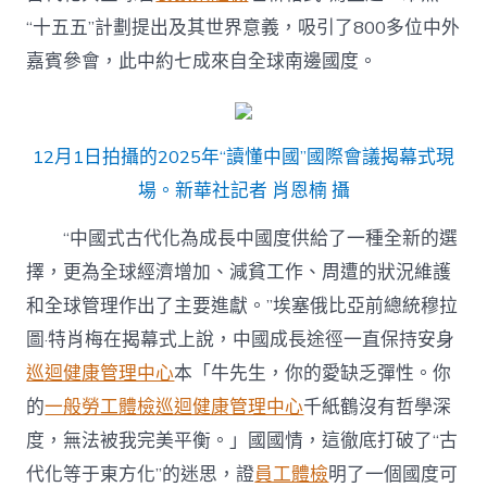
探
“十五五”計劃提出及其世界意義，吸引了800多位中外
尋
中
嘉賓參會，此中約七成來自全球南邊國度。
國
式
古
代
12月1日拍攝的2025年“讀懂中國”國際會議揭幕式現
化
機
場。新華社記者 肖恩楠 攝
會〉
中
“中國式古代化為成長中國度供給了一種全新的選
擇，更為全球經濟增加、減貧工作、周遭的狀況維護
和全球管理作出了主要進獻。”埃塞俄比亞前總統穆拉
圖·特肖梅在揭幕式上說，中國成長途徑一直保持安身
巡迴健康管理中心
本「牛先生，你的愛缺乏彈性。你
的
一般勞工體檢
巡迴健康管理中心
千紙鶴沒有哲學深
度，無法被我完美平衡。」國國情，這徹底打破了“古
代化等于東方化”的迷思，證
員工體檢
明了一個國度可