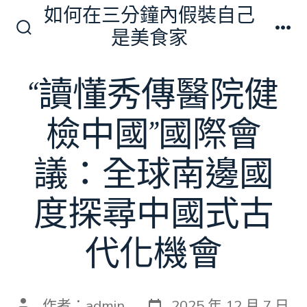
跳
如何在三分鐘內假裝自己
至
是美食家
搜
選
主
尋
單
切
要
“讀懂秀傳醫院健
換
內
開
關
容
檢中國”國際會
議：全球南邊國
度探尋中國式古
代化機會
發
文
作者：
admin
2025 年 12 月 7 日