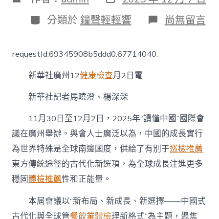
表
章
日
作
分
在
分類於
鐘聲輕輕響
尚無留言
期
者
類
〈“讀
懂
秀
requestId:69345908b5ddd0.67714040.
傳
醫
新華社廣州12
健康檢查
月2日電
院
健
檢
新華社記者馬曉澄、楊深深
中
國”
11月30日至12月2日，2025年“讀懂中國”國際會
國
議在廣州舉辦。與會人士廣泛以為，中國的成長實行
際
會
為世界特殊是全球南邊國度，供給了有別于
巡檢推薦
議：
東方傳統途徑的古代化新選項，為全球成長注進更多
全
球
穩固
體檢推薦
性和正能量。
南
邊
本屆會議以“新布局、新成長、新選擇——中國式
國
度
古代化與全球管
餐飲業體檢
理新格式”為主題，聚焦