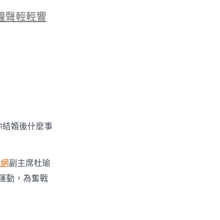
鐘聲輕輕響
你結婚後什麼事
養網
副主席杜瑜
勞運動，為奮戰