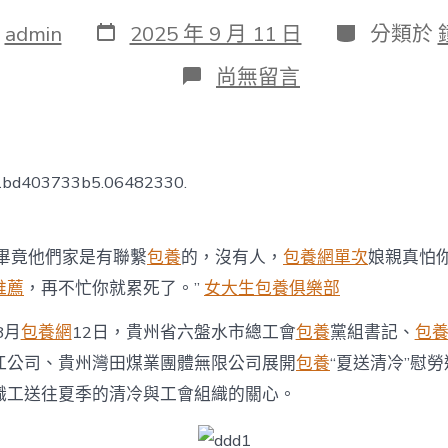
發
分
：
admin
2025 年 9 月 11 日
分類於
表
類
日
在
尚無留言
期
〈貴
州
省
六
盤
c1bd403733b5.06482330.
水
市
總
工
畢竟他們家是有聯繫
包養
的，沒有人，
包養網單次
娘親真怕
會
推薦
，再不忙你就累死了。”
女大生包養俱樂部
展
開
8月
包養網
12日，貴州省六盤水市總工會
包養
黨組書記、
包
“夏
送
江公司、貴州灣田煤業團體無限公司展開
包養
“夏送清冷”慰
清
冷”
職工送往夏季的清冷與工會組織的關心。
運
動