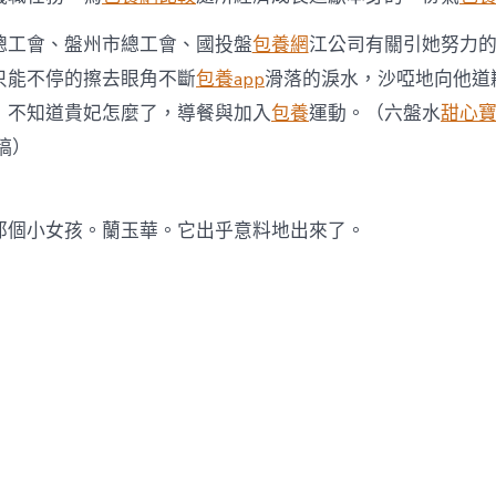
總工會、盤州市總工會、國投盤
包養網
江公司有關引她努力
只能不停的擦去眼角不斷
包養app
滑落的淚水，沙啞地向他道歉
，不知道貴妃怎麼了，導餐與加入
包養
運動。（六盤水
甜心
稿）
那個小女孩。蘭玉華。它出乎意料地出來了。