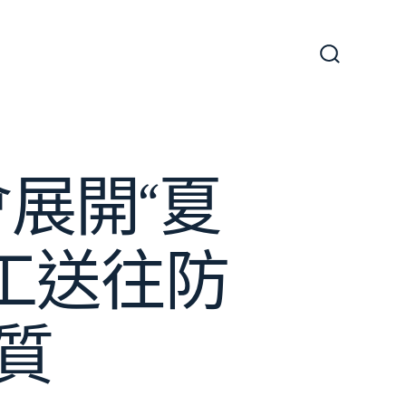
搜
尋
切
換
開
關
展開“夏
工送往防
質