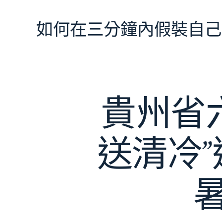
跳
至
如何在三分鐘內假裝自己
主
要
內
容
貴州省
送清冷