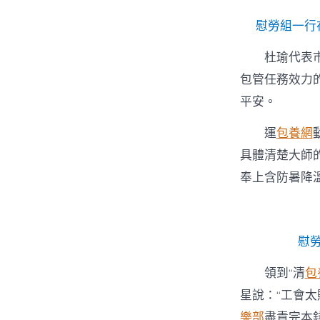
慰勞組一行
杜瑜代表
包管任務效力
平安。
運
包養網
具體清楚大師
奉上含防暑降溫
慰
領到“清
包
星說：“工會
樂部
盡責完本