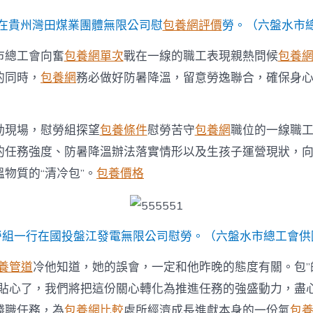
為
一
在貴州灣田煤業團體無限公司慰
包養網評價
勞。（六盤水市
線
職
市總工會向奮
包養網單次
戰在一線的職工表現親熱問候
包養
工
送
的同時，
包養網
務必做好防暑降溫，留意勞逸聯合，確保身
往
防
暑
專
動現場，慰勞組探望
包養條件
慰勞苦守
包養網
職位的一線職
包
的任務強度、防暑降溫辦法落實情形以及生孩子運營現狀，
養
心
物質的“清冷包”。
包養價格
得
物
質〉
中
勞組一行在國投盤江發電無限公司慰勞。（六盤水市總工會供
養管道
冷他知道，她的誤會，一定和他昨晚的態度有關。包”
太貼心了，我們將把這份關心轉化為推進任務的強盛動力，盡
錢職任務，為
包養網比較
處所經濟成長進獻本身的一份氣
包