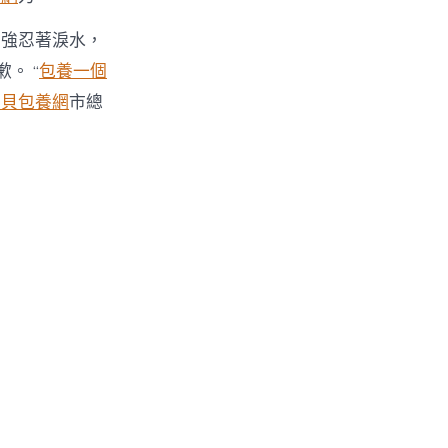
的強忍著淚水，
。 “
包養一個
寶貝包養網
市總