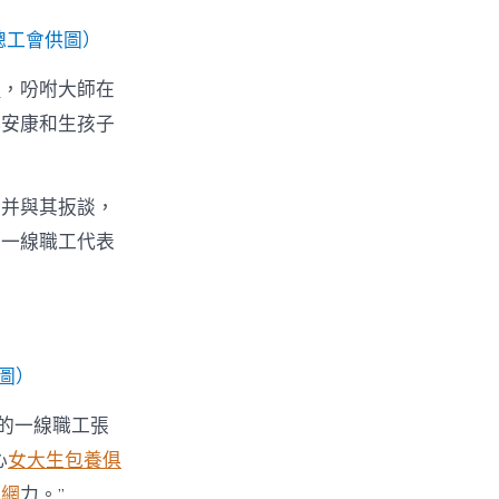
總工會供圖）
網
，吩咐大師在
心安康和生孩子
工并與其扳談，
向一線職工代表
圖）
的一線職工張
心
女大生包養俱
養網
力。”