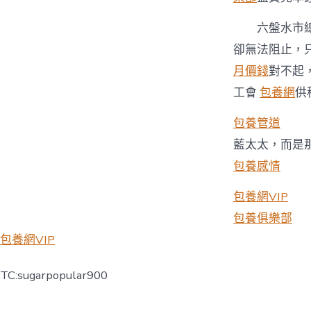
六盤水市
卻無法阻止，
月價錢
對不起
工會
包養網
供
包養管道
藍太太，而是
包養感情
包養網VIP
包養俱樂部
包養網VIP
TC:sugarpopular900