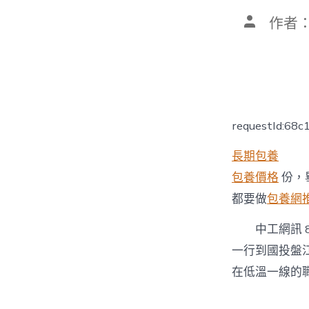
文
作者
章
作
者
requestId:68
長期包養
包養價格
份，
都要做
包養網
中工網訊 
一行到國投盤
在低溫一線的