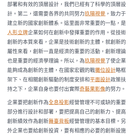
部署和有效的頂層設計，我們已經有了科學的頂層設
計。第二，還需要各界的共同努力
玖陽視覺
，致力于
建立新的國家創新體系。這里面非常重要的一點，是
人形立牌
企業如何在創新中發揮重要的作用。從技術
創新的本質來看，企業是技術創新的主體，就創新的
屬性來看，創新一直是經濟的重要的活動，創新理論
也是重要的經濟學理論。所以，為
玖陽視覺
了使企業
能夠成為創新的主體，在國家宏觀的戰
攤位設計
略框
架下、在相關創新驅動的制度安排和
平面設計
政策扶
持之下，企業自身也要付出實際
奇藝果影像
的努力。
企業要把創新作為
全息投影
經營管理不可或缺的重要
部分進行設計和部署，要把提高自己的創新力、提高
創新績效作為創新
舞臺背板
經營管理的基本目標。另
外企業也要給創新投資，要有相應的必要的創新設施