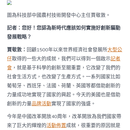
實
施
好
圖為科技部中國農村技術開發中心主任賈敬敦。
創
新
記者：您好！您認為新時代應該如何實施好創新驅動
驅
發展戰略？
動
發
展
賈敬敦：
回顧1500年以來世界經濟社會發展所
大型公
戰
仔
取得的一些大的成就，我們可以得到一個啟示
記者
略
_
會
，就是基于科學的創新至關重要，它改變了我們的
中
社會生活方式，也改變了生產方式。一系列國家比如
國
發
葡萄牙、西班牙、法國、荷蘭、英國等都借助創新的
展
力量成功地實現了國家的興起。今天的美國也是借助
門
戶
創新的力量
品牌活動
實現了國家的強盛。
網
－
今年是中國改革開放40周年，改革開放為我們國家帶
國
家
來了巨大的輝煌的
活動佈置
成就，很重要的原因就是