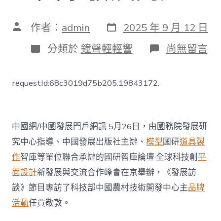
發
文
作者：
admin
2025 年 9 月 12 日
表
章
日
作
分
在
分類於
鐘聲輕輕響
尚無留言
期
者
類
〈賈
08
靠
requestId:68c3019d75b205.19843172.
設
計
虛
擬
實
中國網/中國發展門戶網訊 5月26日，由國務院發展研
境
究中心指導、中國發展出版社主辦、
模型
國研
道具製
敬
敦
作
智庫等單位聯合承辦的國研智庫論壇·全球科技創
平
談
面設計
新發展與交流合作峰會在京舉辦，《發展訪
新
時
談》節目專訪了科技部中國農村技術開發中心主
品牌
代
活動
任賈敬敦。
如
何