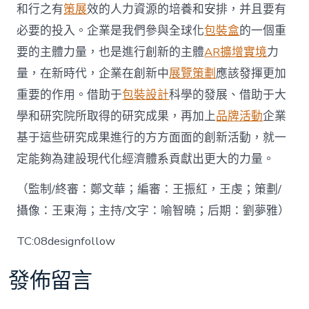
和行之有
策展
效的人力資源的培養和安排，并且要有
必要的投入。企業是我們參與全球化
包裝盒
的一個重
要的主體力量，也是進行創新的主體
AR擴增實境
力
量，在新時代，企業在創新中
展覽策劃
應該發揮更加
重要的作用。借助于
包裝設計
科學的發展、借助于大
學和研究院所取得的研究成果，再加上
品牌活動
企業
基于這些研究成果進行的方方面面的創新活動，就一
定能夠為建設現代化經濟體系貢獻出更大的力量。
（監制/終審：鄭文華；編審：王振紅，王虔；策劃/
攝像：王東海；主持/文字：喻智曉；后期：劉夢雅）
TC:08designfollow
發佈留言