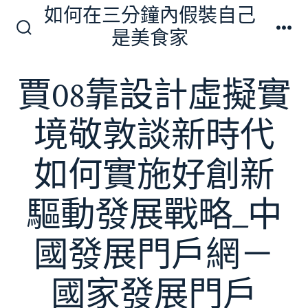
跳
如何在三分鐘內假裝自己
至
是美食家
搜
選
主
尋
單
切
要
賈08靠設計虛擬實
換
內
開
關
容
境敬敦談新時代
如何實施好創新
驅動發展戰略_中
國發展門戶網－
國家發展門戶