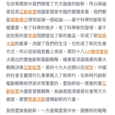
發
在改革開放中我們推進了方方面面的創新，所以無論
展
門
是從其
互動裝置
他國家還是中國的實踐來看，我們都
戶〉
能
啟動儀式
得到這樣一個結論——基于科學的創新至
中
關重要。有了科學的進步，有了科學新的發現，基于
這些新的發
參展
現開發出了新的產品，形成了新
經典
大圖
的產業，改變了我們的生活，也形成了新的生產
方式。所以從這個意義上來說，黨的十八
AR擴增實境
大提出的實施創新驅動戰略，確實是深謀遠慮的重大
戰略決策
互動裝置
。黨的十九大召開以后
模型
，中國
的社會主義現代化事業進入了新時代，在新時代創新
驅動戰略依然是非常重要的、要始終如一貫徹的重
互
動裝置
大國家發展戰略，無論是經濟還是社會等方方
面面，都要
開幕活動
發揮創新的力量。
我想要推進創新，一方面需要黨中央、國務院的戰略