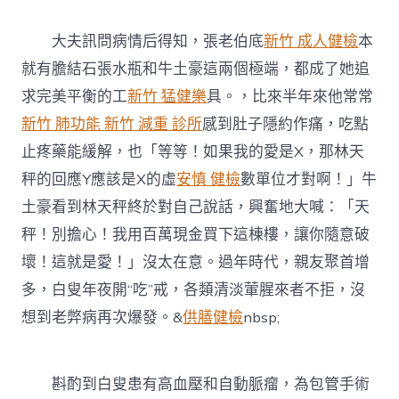
大夫訊問病情后得知，張老伯底
新竹 成人健檢
本
就有膽結石張水瓶和牛土豪這兩個極端，都成了她追
求完美平衡的工
新竹 猛健樂
具。，比來半年來他常常
新竹 肺功能
新竹 減重 診所
感到肚子隱約作痛，吃點
止疼藥能緩解，也「等等！如果我的愛是X，那林天
秤的回應Y應該是X的虛
安慎 健檢
數單位才對啊！」牛
土豪看到林天秤終於對自己說話，興奮地大喊：「天
秤！別擔心！我用百萬現金買下這棟樓，讓你隨意破
壞！這就是愛！」沒太在意。過年時代，親友聚首增
多，白叟年夜開“吃”戒，各類清淡葷腥來者不拒，沒
想到老弊病再次爆發。&
供膳健檢
nbsp;
斟酌到白叟患有高血壓和自動脈瘤，為包管手術