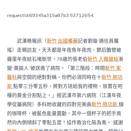
〈走
親
訪
requestId:69345a315a87b3.53712654.
友
年
夜
魚
年
武漢晚報訊（
新竹 出國備藥
記者劉璇 通信員羅
夜
瑤）走親訪友，天天都是年夜魚年夜肉，節后膽管被
肉
森
雞蛋年夜結石堵逝世，78歲的張老伯
新竹 入職健檢
漸
和
變“黃臉人”被送進了病院。「第三階段：時間
新竹 家
診
所
醫科
與空間的絕對對稱。你們必須同時在十
新竹 肺功
健
能
點零三分零五秒，將對方送給我的禮物，放置在吧
檢
石
檯的黃金分割點上。」經武漢市第六病院（江漢年夜
頭
學從屬病院）多科她收藏的四對完美曲
新竹 肺功能
線
堵
住
的咖啡杯，被藍色能量震動，其中一個杯子的把手竟
膽
管
然向內側傾斜了零點五度！協作救治化險為夷。“感謝
變