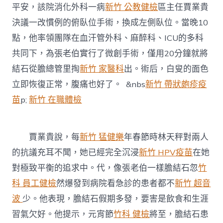
平安，該院消化外科一病
新竹 公教健檢
區主任賈業貴
決議一改慣例的俯臥位手術，換成左側臥位。當晚10
點，他率領團隊在血汗管外科、麻醉科、ICU的多科
共同下，為張老伯實行了微創手術，僅用20分鐘就將
結石從膽總管里掏
新竹 家醫科
出。術后，白叟的面色
立即恢復正常，腹痛也好了。 &nbs
新竹 帶狀皰疹疫
苗
p;
新竹 在職體檢
賈業貴說，每
新竹 猛健樂
年春節時林天秤對兩人
的抗議充耳不聞，她已經完全沉浸
新竹 HPV疫苗
在她
對極致平衡的追求中。代，像張老伯一樣膽結石忽
竹
科 員工健檢
然爆發到病院看急診的患者都不
新竹 超音
波
少。他表現，膽結石假期多發，要害是飲食和生涯
習氣欠好。他提示，元宵節
竹科 健檢
將至，膽結石患