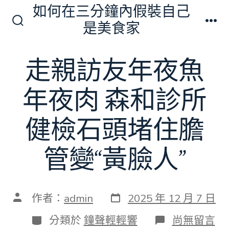
跳
如何在三分鐘內假裝自己
至
是美食家
搜
選
主
尋
單
切
要
走親訪友年夜魚
換
內
開
關
容
年夜肉 森和診所
健檢石頭堵住膽
管變“黃臉人”
發
文
作者：
admin
2025 年 12 月 7 日
表
章
日
作
分
在
分類於
鐘聲輕輕響
尚無留言
期
者
類