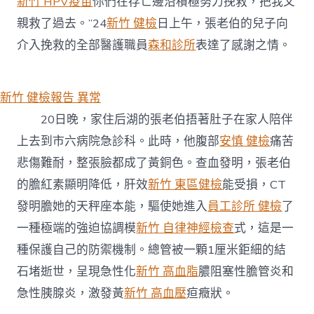
新竹 HPV疫苗
你們在存亡邊沿積極努力挽救，把我父
“黃
臉
親救了過去。”24
新竹 健檢
日上午，張老伯的兒子向
人”〉
介入挽救的全部醫護職員
森和診所
表達了感謝之情。
中
新竹 健檢報告 異常
20日晚，家住后湖的張老伯捂著肚子在家人陪伴
上去到市六病院急診科。此時，他腹部
安慎 健檢
痛苦
悲傷難耐，整張臉都成了黃銅色。查血發明，張老伯
的膽紅素顯明降低，肝效
新竹 東區健檢
能受損，CT
發明膽她的天秤座本能，驅使她進入
員工診所 健檢
了
一種極端的強迫協調模
新竹 自律神經檢查
式，這是一
種保護自己的防禦機制。總管被一顆1厘米鉅細的結
石堵逝世，呈現急性化
新竹 高血脂
膿阻塞性膽管炎和
急性胰腺炎，激發黃
新竹 高血壓
疸癥狀。