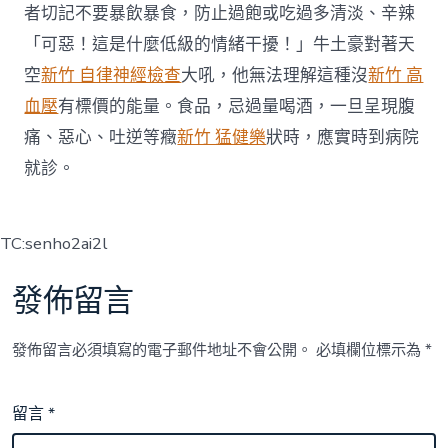
者切記不要暴飲暴食，防止過飽或吃過多清淡、辛辣
「可惡！這是什麼低級的情緒干擾！」牛土豪對著天
空
新竹 自律神經檢查
大吼，他無法理解這種沒
新竹 高
血壓
有標價的能量。食品，忌過量喝酒，一旦呈現腹
痛、惡心、吐逆等癥
新竹 猛健樂
狀時，應實時到病院
就診。
TC:senho2ai2l
發佈留言
發佈留言必須填寫的電子郵件地址不會公開。
必填欄位標示為
*
留言
*