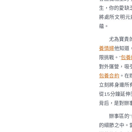
生，你的愛缺
將處所文明元
蘊。
尤為寶貴
養情婦
他知道
限挑戰。“
包養
對外運營，吸
包養合約
。在
立刻將身邊所
從15分鐘延伸
背后，是對辦
辦事區的
的細節之中。