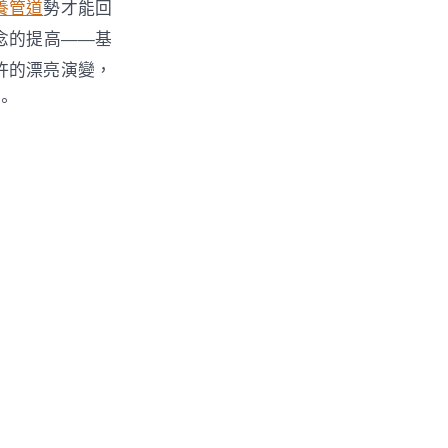
養管道
勢才能回
念的提高——基
許的漂亮演變，
。