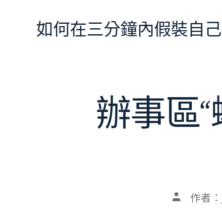
跳
至
如何在三分鐘內假裝自己
主
要
內
容
辦事區
文
作者：
章
作