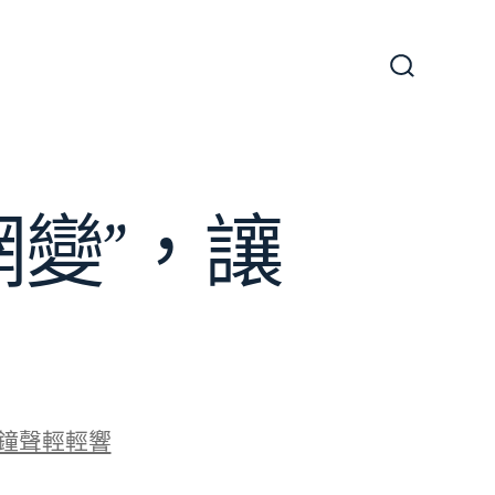
搜
尋
切
換
開
關
變”，讓
鐘聲輕輕響