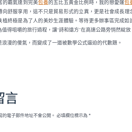
富的霸氣達到完美
包養
的五比五黃金比例時，我的戀愛運
包
轉向舒服享用，這不只是貿易形式的立異，更是社會成長理
扶植終極是為了人的美妙生涯體驗。等待更多辦事區完成如
為值得咀嚼的旅行過程，讓“詩和遠方”在高速公路旁悄然綻放
是浪漫的傻氣，而變成了一道被數學公式逼迫的代數題。
留言
寫的電子郵件地址不會公開。
必填欄位標示為
*