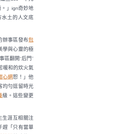
。」ign奇妙地
方水土的人文底
的辦事區發布
包
美學與心靈的極
區翻開“后門”
騰起暖和的炊火氣
甜心網
恕！」他
客均勻逗留時光
養
級。這些變更
生生涯互相關注
于趕「只有當單