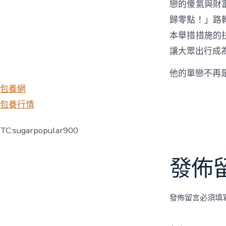
戀的傻氣與財
歸零點！」路
本舉措措施的
讓大眾出行成
他的單戀不再
包養網
包養行情
TC:sugarpopular900
發佈
發佈留言必須填