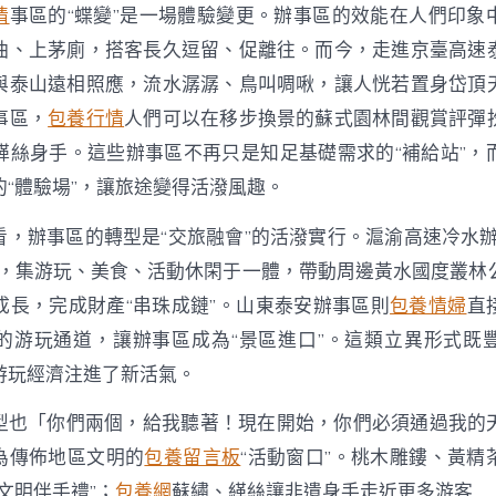
情
事區的“蝶變”是一場體驗變更。辦事區的效能在人們印象
油、上茅廁，搭客長久逗留、促離往。而今，走進京臺高速
與泰山遠相照應，流水潺潺、鳥叫啁啾，讓人恍若置身岱頂
事區，
包養行情
人們可以在移步換景的蘇式園林間觀賞評彈
緙絲身手。這些辦事區不再只是知足基礎需求的“補給站”，
的“體驗場”，讓旅途變得活潑風趣。
看，辦事區的轉型是“交旅融會”的活潑實行。滬渝高速冷水辦
”，集游玩、美食、活動休閑于一體，帶動周邊黃水國度叢林
成長，完成財產“串珠成鏈”。山東泰安辦事區則
包養情婦
直
的游玩通道，讓辦事區成為“景區進口”。這類立異形式既
游玩經濟注進了新活氣。
型也「你們兩個，給我聽著！現在開始，你們必須通過我的
成為傳佈地區文明的
包養留言板
“活動窗口”。桃木雕鏤、黃精
文明伴手禮”；
包養網
蘇繡、緙絲讓非遺身手走近更多游客……