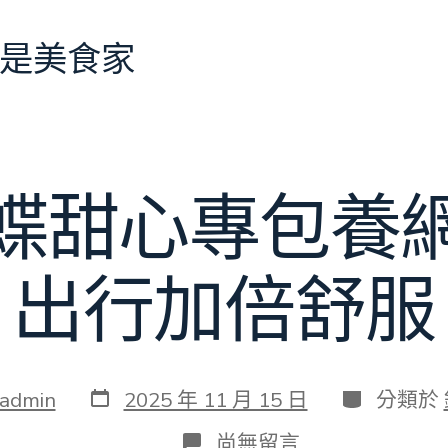
是美食家
“蝶甜心專包養網
出行加倍舒服
發
分
admin
2025 年 11 月 15 日
分類於
表
類
日
在
尚無留言