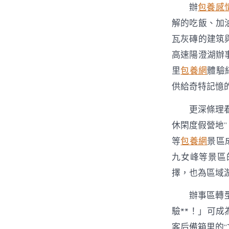
辦
包養感
解的吃飯、加
瓦灰磚的建筑
高速陽澄湖辦
里
包養網
體驗
供給奇特記憶
更深條理
休閑度假營地
等
包養網
景區
九女峰等景區
擇，也為區域
辦事區轉
驗**！」可
客后備箱里的“