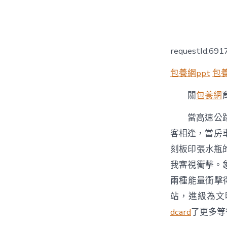
者
requestId:69
包養網ppt
包
關
包養網
當高速公
客相逢，當房
刻板印張水瓶
我審視衝擊。
兩種能量衝擊
站，進級為文明
dcard
了更多等