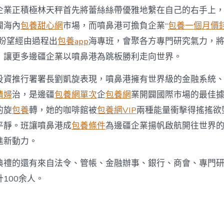
企業正積極林天秤首先將蕾絲絲帶優雅地繫在自己的右手上
闢海內
包養甜心網
市場，而噴鼻港可擔負企業“
包養一個月價
局盼望經由過程出
包養app
海專班，會聚各方專門研究氣力，
，讓更多邊疆企業以噴鼻港為跳板勝利走向世界。
推行署署長劉凱旋表現，噴鼻港擁有世界級的金融系統、
情婦
治，是邊疆
包養網單次
企
包養網
業開闢國際市場的最佳
的旋
包養
轉，她的咖啡館被
包養網VIP
兩種能量衝擊得搖搖欲
平靜。班讓噴鼻港成
包養條件
為邊疆企業揚帆啟航開往世界
進新動力。
的還有來自法令、管帳、金融辦事、銀行、商會、專門研
100余人。