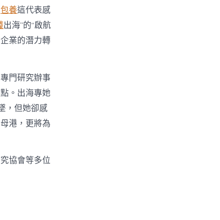
，
包養
這代表感
錢
出海”的“啟航
將企業的潛力轉
專門研究辦事
據點。出海專她
墜，但她卻感
的母港，更將為
究協會等多位