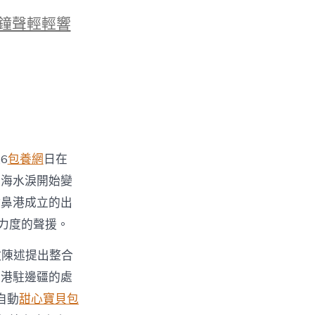
鐘聲輕輕響
6
包養網
日在
的海水淚開始變
噴鼻港成立的出
力度的聲援。
政陳述提出整合
鼻港駐邊疆的處
自動
甜心寶貝包