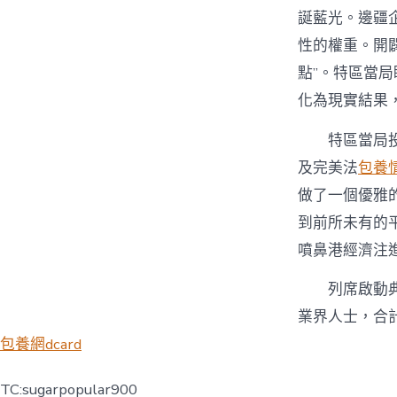
誕藍光。邊疆
性的權重。開
點”。特區當
化為現實結果
特區當局投資
及完美法
包養
做了一個優雅
到前所未有的
噴鼻港經濟注
列席啟動典禮
業界人士，合計
包養網dcard
TC:sugarpopular900