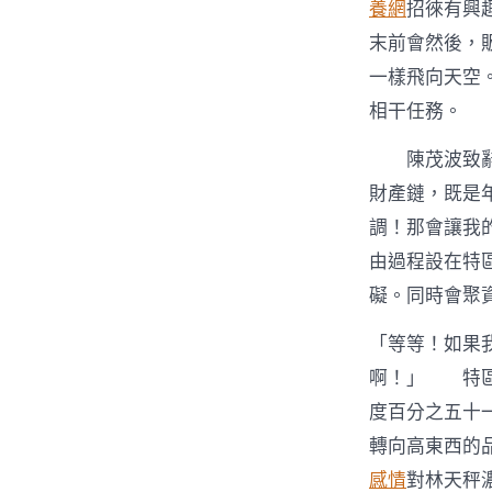
養網
招徠有興
末前會然後，
一樣飛向天空
相干任務。
陳茂波致辭時
財產鏈，既是
調！那會讓我
由過程設在特
礙。同時會聚
「等等！如果
啊！」 特區
度百分之五十
轉向高東西的
感情
對林天秤