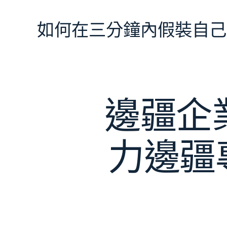
跳
至
如何在三分鐘內假裝自己
主
要
內
容
邊疆企
力邊疆