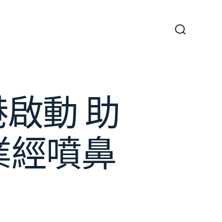
搜
尋
切
換
開
關
啟動 助
業經噴鼻