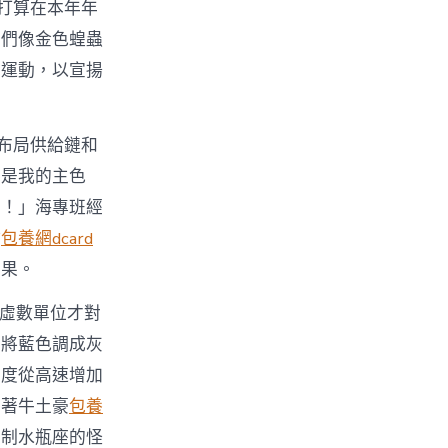
打算在本年年
它們像金色蝗蟲
行運動，以宣揚
布局供給鏈和
不是我的主色
了！」海專班經
妨
包養網dcard
後果。
虛數單位才對
將藍色調成灰
國度從高速增加
帶著牛土豪
包養
壓制水瓶座的怪