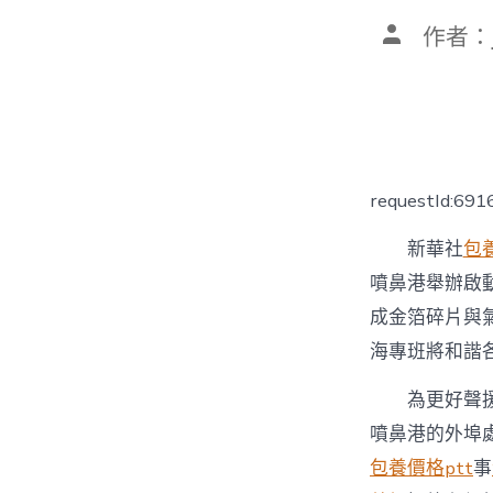
文
作者：
章
作
者
requestId:69
新華社
包
噴鼻港舉辦啟
成金箔碎片與
海專班將和諧
為更好聲援邊
噴鼻港的外埠
包養價格ptt
事