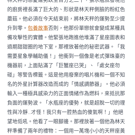
林天秤的戀愛運勢跌至百分之二十，張水瓶就發現他
的廚房裡長滿了巨大的、形狀是林天秤側臉的粉紅色
蘑菇。他必須在今天結束前，將林天秤的運勢至少提
升到零。
包養故事
否則，他那份單戀就會變成某種具
備攻擊性的實體。他緊張地跑進他堆滿了星座圖表和
過期甜甜圈的地下室，那裡放著他的秘密武器。「我
需要星象學輔助儀！」他衝到一個像是老式彈珠臺的
機器前，上面貼滿了「巨蟹座已哭」、「處女座勿
碰」等警告標籤。這是他用廢棄的唱片機和一個不知
名的外星計算器改造而成的「情感調節器」。他必須
輸入一種極具感染力的正面情緒作為燃料，來抵抗那
負面的運勢波。「水瓶座的優勢，就是超脫一切的理
性與冷靜…才怪！我只有一腔熱血的傻氣啊！」他絕
望地低吼。他看了一眼腳邊。那裡放著一個他為林天
秤準備了兩年的禮物：一個用一萬塊小小的天秤座黃