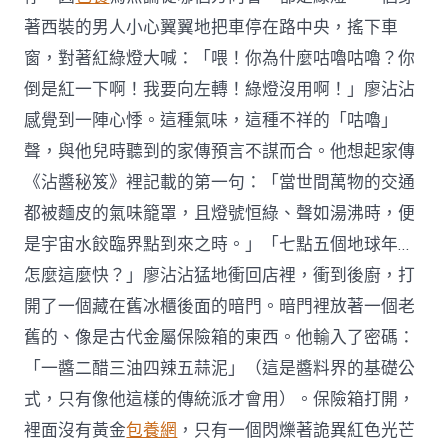
著西裝的男人小心翼翼地把車停在路中央，搖下車
窗，對著紅綠燈大喊：「喂！你為什麼咕嚕咕嚕？你
倒是紅一下啊！我要向左轉！綠燈沒用啊！」廖沾沾
感覺到一陣心悸。這種氣味，這種不祥的「咕嚕」
聲，與他兒時聽到的家傳預言不謀而合。他想起家傳
《沾醬秘笈》裡記載的第一句：「當世間萬物的交通
都被麵皮的氣味籠罩，且燈號恒綠、聲如湯沸時，便
是宇宙水餃臨界點到來之時。」「七點五個地球年…
怎麼這麼快？」廖沾沾猛地衝回店裡，衝到後廚，打
開了一個藏在舊冰櫃後面的暗門。暗門裡放著一個老
舊的、像是古代金屬保險箱的東西。他輸入了密碼：
「一醬二醋三油四辣五蒜泥」（這是醬料界的基礎公
式，只有像他這樣的傳統派才會用）。保險箱打開，
裡面沒有黃金
包養網
，只有一個閃爍著詭異紅色光芒