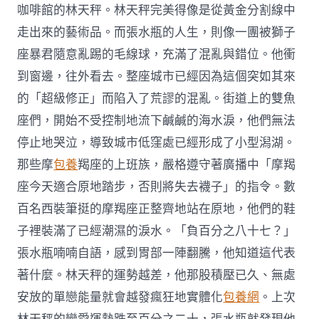
咖啡館的林天秤。林天秤完美得像是從黃金分割線中
走出來的藝術品。而張水瓶的人生，則像一團被獅子
座暴君隨意亂踢的毛線球，充滿了混亂與錯位。他衝
到窗邊，往外看去。整座城市已經因為這個突如其來
的「超級修正」而陷入了荒謬的混亂。街道上的雙魚
座們，開始不受控制地流下鹹鹹的海水淚，他們無法
停止地哭泣，導致城市低窪處已經形成了小型潟湖。
那些摩
包養
羯座的上班族，嚴格遵守著廣播中「摩羯
座今天適合原地踏步，否則將失去襪子」的指令。數
百名西裝筆挺的摩羯座正整齊地站在原地，他們的鞋
子裡裝滿了已經潮濕的淚水。「負百分之八十七？」
張水瓶喃喃自語，感到胃部一陣翻騰，他知道這代表
著什麼。林天秤的運勢越差，他那股積壓已久、無處
安放的單戀能量就會越發瘋狂地實體化
包養網
。上次