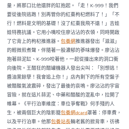
量，將那口比他還胖的缸抱起。「走！K-999！我們
要從後院逃跑！別再管你的紅棗枸杞燃料了！」「不
行！燃料是文明的基礎！沒了紅棗我飛不遠！」吉娃
娃特務抗議。它用小嘴咬住廖沾沾的衣領，同時開啟
了它背上的枸杞推進器。
包養網
推進器發出「滋滋」
的輕微煎煮聲，伴隨著一股濃郁的蔘味爆發。廖沾沾
抱著蒜泥缸、K-999咬著他，一起從撞出來的洞口衝
向後院。王醋狂的醋罐機器人發出尖叫：「別想逃！
醬油黨餘孽！我會追上你！」店內剩下的所有空盤子
被醋酸氣波震碎，發出了最後的哀鳴。廖沾沾的宇宙
冒險，就在這片蒜泥、中藥和醋酸的混亂中，拉開了
帷幕。《平行泊車維度：車位爭奪戰》何手殘的人
生，被兩個巨大的陰影籠
包養網dcard
罩著：停車費，
以及平行泊車。他那
包養站長
輛老舊的掀背車，彷彿