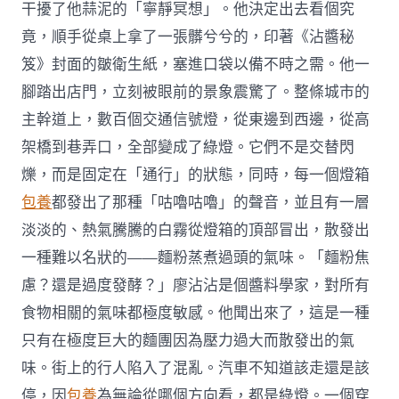
干擾了他蒜泥的「寧靜冥想」。他決定出去看個究
竟，順手從桌上拿了一張髒兮兮的，印著《沾醬秘
笈》封面的皺衛生紙，塞進口袋以備不時之需。他一
腳踏出店門，立刻被眼前的景象震驚了。整條城市的
主幹道上，數百個交通信號燈，從東邊到西邊，從高
架橋到巷弄口，全部變成了綠燈。它們不是交替閃
爍，而是固定在「通行」的狀態，同時，每一個燈箱
包養
都發出了那種「咕嚕咕嚕」的聲音，並且有一層
淡淡的、熱氣騰騰的白霧從燈箱的頂部冒出，散發出
一種難以名狀的——麵粉蒸煮過頭的氣味。「麵粉焦
慮？還是過度發酵？」廖沾沾是個醬料學家，對所有
食物相關的氣味都極度敏感。他聞出來了，這是一種
只有在極度巨大的麵團因為壓力過大而散發出的氣
味。街上的行人陷入了混亂。汽車不知道該走還是該
停，因
包養
為無論從哪個方向看，都是綠燈。一個穿