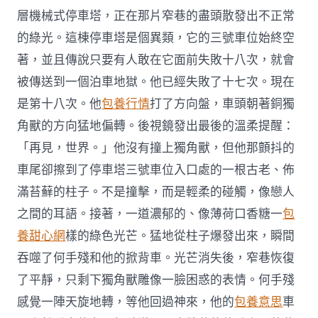
層機械式停車塔，正在那片窄巷的盡頭散發出不正常
的綠光。這棟停車塔是個異類，它的三號車位始終空
著，並且傳說只要有人敢在它面前失敗十八次，就會
被傳送到一個泊車地獄。他已經失敗了十七次。現在
是第十八次。他
包養行情
打了方向盤，車頭朝著銅獨
角獸的方向猛地偏轉。後視鏡發出最後的溫柔提醒：
「再見，世界。」他沒有撞上獨角獸，但他那顫抖的
車尾卻擦到了停車塔三號車位入口處的一根古老、佈
滿苔蘚的柱子。不是撞擊，而是輕柔的碰觸，像戀人
之間的耳語。接著，一道濃郁的、像薄荷口香糖一
包
養甜心網
樣的綠色光芒。猛地從柱子爆發出來，瞬間
吞噬了何手殘和他的掀背車。光芒消失後，窄巷恢復
了平靜，只剩下獨角獸雕像一臉困惑的表情。何手殘
感覺一陣天旋地轉，等他回過神來，他的
包養意思
車