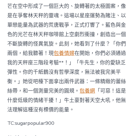
芒在空中形成了一個巨大的、旋轉著的太極圖案，像
是在爭奪林天秤的靈魂。這場以星座運勢為賭注、以
單戀能量為武器的荒唐戰爭，正式打響了。藍色與金
色的光芒在林天秤咖啡館上空劇烈衝撞，創造出一個
不斷旋轉的怪異氣旋。此刻，她看到了什麼？「你們
兩個，給我聽著！現
包養情婦
在開始，你們必須通過
我的天秤座三階段考驗**！」「牛先生，你的愛缺乏
彈性。你的千紙鶴沒有哲學深度，無法被我完美平
衡。」她從吧檯下面拿出兩件武器：一條精緻的蕾絲
絲帶，和一個測量完美的圓規。
包養網
「可惡！這是
什麼低級的情緒干擾！」牛土豪對著天空大吼，他無
法理解這種沒有標價的能量。
TC:sugarpopular900