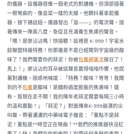
的儀器。這儀器很像一個老式的對講機，但頂部插著
一根彎曲的、像韭菜一樣的天線。他顫抖著拿起儀
器，按下通話鈕。儀器發出「滋——」的電流聲，接
著傳來一陣高八度、急促且充滿養生焦慮的聲音。
「喂！是廖沾沾嗎！快接聽！這裡是 K-999！宇宙水
餃聯盟特級特務！你那邊是不是已經聞到宇宙級的酸
味了？我們需要你的蒜泥！你被
包養網單次
徵召了！
馬上！」廖沾沾的耳朵被這聲音震得嗡嗡作響，他捏
著對講機，困惑地喊道：「特務？酸味？等等！我聞
到的不
包養
是酸味！是麵粉過度膨脹的焦慮味！還
有，我現在走不開！我的陳年老蒜泥需要每隔三小時
的溫和震動！」「蒜泥？」對面傳來K-999崩潰的尖
叫聲，帶著濃濃的中藥味電子雜音：「重點不是蒜
泥！重點是**時空正在彎曲！**我們的推進器快沒紅
棗了！快！我們在你的後院！別帶任何多餘的東西！