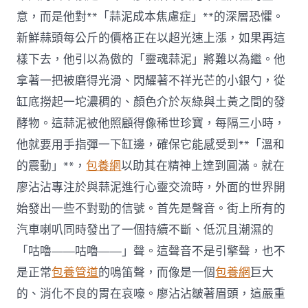
意，而是他對**「蒜泥成本焦慮症」**的深層恐懼。
新鮮蒜頭每公斤的價格正在以超光速上漲，如果再這
樣下去，他引以為傲的「靈魂蒜泥」將難以為繼。他
拿著一把被磨得光滑、閃耀著不祥光芒的小銀勺，從
缸底撈起一坨濃稠的、顏色介於灰綠與土黃之間的發
酵物。這蒜泥被他照顧得像稀世珍寶，每隔三小時，
他就要用手指彈一下缸邊，確保它能感受到**「溫和
的震動」**，
包養網
以助其在精神上達到圓滿。就在
廖沾沾專注於與蒜泥進行心靈交流時，外面的世界開
始發出一些不對勁的信號。首先是聲音。街上所有的
汽車喇叭同時發出了一個持續不斷、低沉且潮濕的
「咕嚕——咕嚕——」聲。這聲音不是引擎聲，也不
是正常
包養管道
的鳴笛聲，而像是一個
包養網
巨大
的、消化不良的胃在哀嚎。廖沾沾皺著眉頭，這嚴重