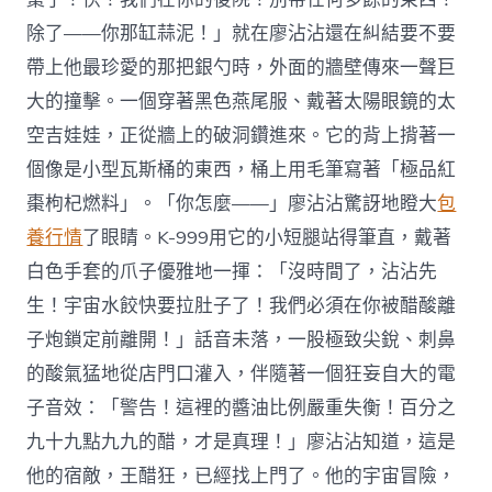
除了——你那缸蒜泥！」就在廖沾沾還在糾結要不要
帶上他最珍愛的那把銀勺時，外面的牆壁傳來一聲巨
大的撞擊。一個穿著黑色燕尾服、戴著太陽眼鏡的太
空吉娃娃，正從牆上的破洞鑽進來。它的背上揹著一
個像是小型瓦斯桶的東西，桶上用毛筆寫著「極品紅
棗枸杞燃料」。「你怎麼——」廖沾沾驚訝地瞪大
包
養行情
了眼睛。K-999用它的小短腿站得筆直，戴著
白色手套的爪子優雅地一揮：「沒時間了，沾沾先
生！宇宙水餃快要拉肚子了！我們必須在你被醋酸離
子炮鎖定前離開！」話音未落，一股極致尖銳、刺鼻
的酸氣猛地從店門口灌入，伴隨著一個狂妄自大的電
子音效：「警告！這裡的醬油比例嚴重失衡！百分之
九十九點九九的醋，才是真理！」廖沾沾知道，這是
他的宿敵，王醋狂，已經找上門了。他的宇宙冒險，