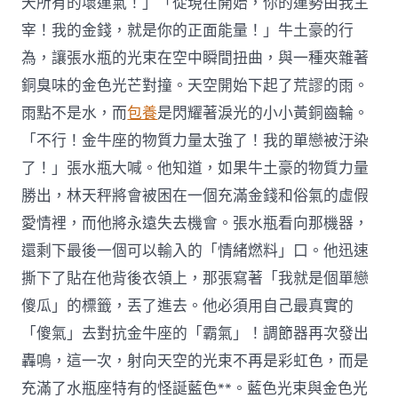
天所有的壞運氣！」「從現在開始，你的運勢由我主
宰！我的金錢，就是你的正面能量！」牛土豪的行
為，讓張水瓶的光束在空中瞬間扭曲，與一種夾雜著
銅臭味的金色光芒對撞。天空開始下起了荒謬的雨。
雨點不是水，而
包養
是閃耀著淚光的小小黃銅齒輪。
「不行！金牛座的物質力量太強了！我的單戀被汙染
了！」張水瓶大喊。他知道，如果牛土豪的物質力量
勝出，林天秤將會被困在一個充滿金錢和俗氣的虛假
愛情裡，而他將永遠失去機會。張水瓶看向那機器，
還剩下最後一個可以輸入的「情緒燃料」口。他迅速
撕下了貼在他背後衣領上，那張寫著「我就是個單戀
傻瓜」的標籤，丟了進去。他必須用自己最真實的
「傻氣」去對抗金牛座的「霸氣」！調節器再次發出
轟鳴，這一次，射向天空的光束不再是彩虹色，而是
充滿了水瓶座特有的怪誕藍色**。藍色光束與金色光