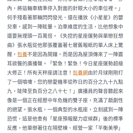
內，將這輛車精準停入對面的針眼大小的車位裡。」
何手殘看著那輛閃閃發光、還在播放《小星星》的嬰
兒車，感到一陣眩暈。泊車維度的生活，比他想象中
還要無理頭一百萬倍。《失控的星座運勢與單戀狂想
曲》張水瓶從他那張覆蓋著七層舊報紙的單人床上驚
醒，
包養
不是因為鬧鐘，而是因為屋頂傳來了一陣震
耳欲聾的廣播聲。「緊急！緊急！今日星座運勢超級
大修正！所有天秤座請注意！
包養網
由於月球剛剛打
了一個噴嚏，您的戀愛機率從昨日的百分之九十九點
九，陡降至負百分之八十七！」廣播員的聲音聽起來
像是一個正在經歷中年危機的雙子座，充滿了戲劇性
的絕望。張水瓶，一個典型的水瓶座，立刻感到一陣
恐慌，這是他患有「星座預報壓力症候群」後的標準
反應。他單戀著住在隔壁棟、經營一家「平衡美學」