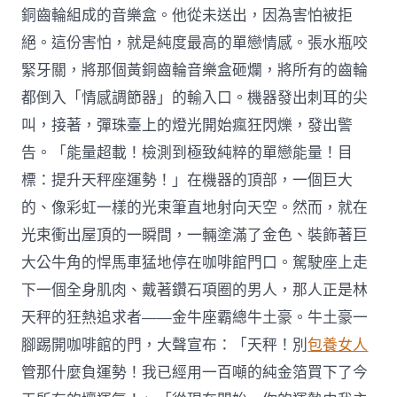
銅齒輪組成的音樂盒。他從未送出，因為害怕被拒
絕。這份害怕，就是純度最高的單戀情感。張水瓶咬
緊牙關，將那個黃銅齒輪音樂盒砸爛，將所有的齒輪
都倒入「情感調節器」的輸入口。機器發出刺耳的尖
叫，接著，彈珠臺上的燈光開始瘋狂閃爍，發出警
告。「能量超載！檢測到極致純粹的單戀能量！目
標：提升天秤座運勢！」在機器的頂部，一個巨大
的、像彩虹一樣的光束筆直地射向天空。然而，就在
光束衝出屋頂的一瞬間，一輛塗滿了金色、裝飾著巨
大公牛角的悍馬車猛地停在咖啡館門口。駕駛座上走
下一個全身肌肉、戴著鑽石項圈的男人，那人正是林
天秤的狂熱追求者——金牛座霸總牛土豪。牛土豪一
腳踢開咖啡館的門，大聲宣布：「天秤！別
包養女人
管那什麼負運勢！我已經用一百噸的純金箔買下了今