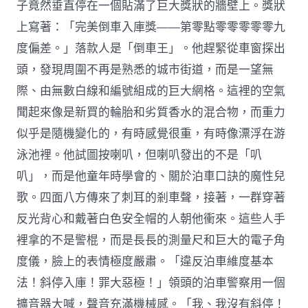
子竟然垂直停在一個貼滿了巨大獎狀的牆壁上。獎狀
上寫著：「完美倒車入庫獎——第零點零零零零零九
度偏差。」落款人是「倒車王」。他趕緊從車窗探出
頭，發現周圍不再是熟悉的城市街道，而是一望無
際、由無數白線和編號組成的巨大網格。這裡的空氣
聞起來像是新買的輪胎和劣質香水的混合物，而重力
似乎是隨機變化的，有時感覺很重，有時像漂浮在游
泳池裡。他試圖按喇叭，但喇叭發出的不是「叭
叭」，而是他童年時學會的、關於泊車口訣的魔性兒
歌。四面八方傳來了刺耳的剎車聲，接著，一群穿著
反光背心和戴著白色安全帽的人朝他衝來。這些人手
裡拿的不是警棍，而是長長的測量尺和巨大的電子角
度儀，臉上的表情極度嚴肅。「違反泊車維度基本
法！斜停入庫！罪大惡極！」領頭的泊車警察用一個
擴音器大喊，聲音充滿機械感。「我、我沒有斜停！