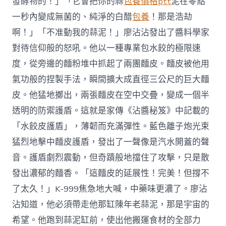
發酵物的！」「它會把你的蒜
包養價格ptt
泥在零點
一秒內變成無菌的、純淨的白醋
包養
！那是浩劫
啊！」「不准動我的蒜泥！」廖沾沾發出了醬料學家
對待信仰般的怒吼。他以一種專業包水餃的極限速
度，從旁邊的麵粉堆中抓起了兩團麵皮。麵皮被他用
氣功般的捏製手法，瞬間擴大成直徑三公尺的巨大麵
皮。他猛地擲出，兩張麵皮在空中交疊，變成一個半
透明的防禦護盾。這就是家傳《沾醬秘笈》中記載的
「水餃皮護盾」，薄韌而充滿彈性。藍色離子炮光束
猛烈地擊中麵皮護盾，發出了一聲像是汽水開蓋的聲
音。護盾劇烈震動，但奇蹟般地擋住了攻擊，只是散
發出濃郁的麵香。「這麵皮的延展性！完美！但撐不
了太久！」K-999焦急地大喊，中藥味更濃了。廖沾
沾知道，他必須帶走他那缸陳年老蒜泥，那是宇宙的
希望。他跑到蒜泥缸前，使出他搬運食材的全部力