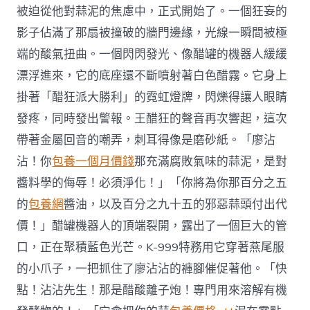
被迫從他對蒜泥的焦慮中，正式開始了。一個狂妄的
影子佔滿了那扇被撞破的牆門邊緣，光線一瞬間被極
端的酸氣扭曲。一個閃閃發光、像醋罐的機器人緩緩
漂浮進來，它的底座還不斷噴射著白色醋霧。它身上
掛著「醋狂派大勝利」的霓虹燈牌，閃爍得讓人眼睛
發疼，同時發出警報。王醋狂的聲音再次響起，這次
帶著金屬回音的嘲弄，刺耳得像是磨砂紙。「廖沾
沾！你
包養一個月價錢
那充滿腐敗氣味的蒜泥，是對
醬料學的侮辱！必須淨化！」「你將為你那百分之五
的
包養網
醬油，以及百分之九十五的邪惡蒜頭付出代
價！」醋罐機器人的頂端裂開，露出了一個巨大的管
口，正在聚積藍色光芒。K-999特務用它穿著燕尾服
的小爪子，一把抓住了廖沾沾的褲腳催促著他。「快
點！沾沾先生！那是醋酸離子炮！專門用來溶解有機