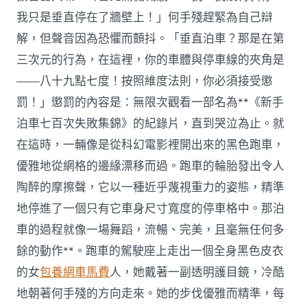
我只是垂直停在了牆壁上！」何手殘趕緊為自己辯
解，但聲音因為恐懼而顫抖。「垂直泊車？那是在第
三次元的行為，在這裡，你的車體與停車線的夾角是
——八十九點七度！按照維度法則，你必須接受懲
罰！」懲罰的內容是：無限次觀看一部名為**《新手
泊車七百次失敗集錦》的紀錄片，直到哭泣為止。就
在這時，一輛像是從科幻電影裡開出來的黑色跑車，
優雅地從網格的邊緣漂移而過。跑車的輪胎發出令人
陶醉的摩擦聲，它以一種近乎蔑視重力的姿態，精準
地停進了一個只有它車身尺寸寬度的停車格中。那泊
車的過程就像一場舞蹈，流暢、完美，且毫無任何多
餘的動作**。跑車的駕駛座上走出一個全身黑色皮衣
的女
包養網車馬費
人，她戴著一副透明護目鏡，冷酷
地朝著何手殘的方向走來。她的步伐優雅而精準，每