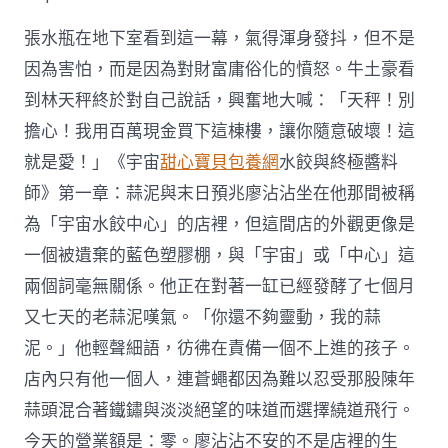
包
養
張水瓶在地下室看到這一幕，氣得渾身發抖，但不是
心
得
因為害怕，而是因為對財富庸俗化的憤怒。牛土豪看
軒：
到林天秤終於對自己說話，興奮地大喊：「天秤！別
替
換
擔心！我用百萬現金買下這棟樓，讓你隨意破壞！這
不
了
就是愛！」《宇宙
甜心寶貝包養網
水餃與終極醬料
的
師》第一章：蒜泥與末日預兆廖沾沾坐在他那間被稱
感
情
為「宇宙水餃中心」的店裡，但這間店的外觀更像是
依
一個被遺棄的藍色塑膠棚，與「宇宙」或「中心」這
賴〉
中
兩個詞毫無關係。他正在對著一缸已經發酵了七個月
又七天的老蒜泥嘆氣。「你還不夠靈動，我的蒜
泥。」他輕聲細語，彷彿在責備一個不上進的孩子。
店內只有他一個人，連蒼蠅都因為難以忍受那股陳年
蒜頭混合著鐵鏽與淡淡絕望的味道而選擇繞道飛行。
今天的營業額是：零。廖沾沾不安的不是店裡的生