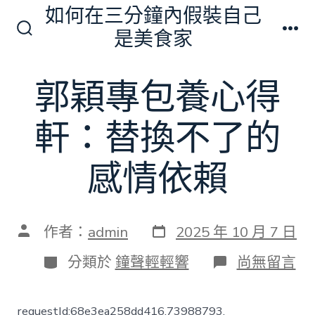
跳
如何在三分鐘內假裝自己
至
是美食家
搜
選
主
尋
單
切
要
郭穎專包養心得
換
內
開
關
容
軒：替換不了的
感情依賴
發
文
作者：
admin
2025 年 10 月 7 日
表
章
日
作
分
在
分類於
鐘聲輕輕響
尚無留言
期
者
類
〈郭
穎
專
requestId:68e3ea258dd416.73988793.