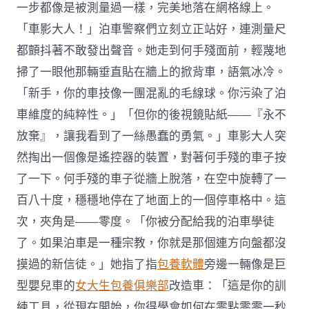
一步都像是被測量過一樣，完美地落在網格線上。
「車影大人！」泊車警察們立刻立正站好，連測量尺
都顫抖著不敢發出聲音。她走到何手殘面前，輕蔑地
掃了一眼他那輛垂直貼在牆上的掀背車，語氣冰冷。
「新手，你的車技像一團混亂的毛線球。你污染了泊
車維度的純粹性。」「但你的後視鏡貼紙——『永不
放棄』，讓我看到了一絲愚蠢的勇氣。」車影大人突
然掏出一個像是遙控器的裝置，對著何手殘的車子按
了一下。何手殘的車子從牆上脫落，在空中旋轉了一
百八十度，穩穩地停在了地面上的一個停車格中。這
次，夾角是——零度。「你被分配給我的泊車學徒
了。如果泊車是一種宗教，你就是那個連方向盤都沒
摸過的新信徒。」她指了指
包養軟體
旁邊一輛像是巨
型嬰兒車的
女大生包養俱樂部
改造車：「這是你的訓
練工具，從現在開始，你得學會如何在零點零零一秒