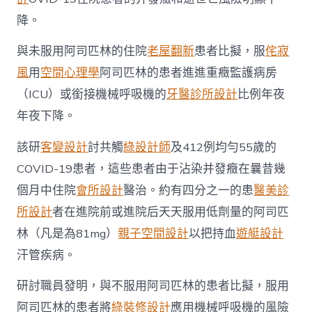
計
染
降。
患
者
與未服用阿司匹林的住院
老屋翻新
患者比擬，服
侘寂
的
風
用
空間心理學
阿司匹林的患者進進重癥監護病房
逝
世
（ICU）或銜接機械呼吸機的
牙醫診所設計
比例年夜
亡
年夜下降。
風
險
下
該研
客變設計
討共觸
綠設計師
及412例均勻55歲的
降
COVID-19患者，這些患者由于沾染并發癥在曩昔幾
47％〉
中
個月中住院
會所設計
醫治。約有四分之一的患
醫美診
所設計
者在進院前或進院后天天服用低劑量的阿司匹
林（凡是為81mg）
親子空間設計
以把持血
遊艇設計
汗管疾病。
研討職員發明，與不服用阿司匹林的患者比擬，服用
阿司匹林的患者將
綠裝修設計
應用機械呼吸機的風險