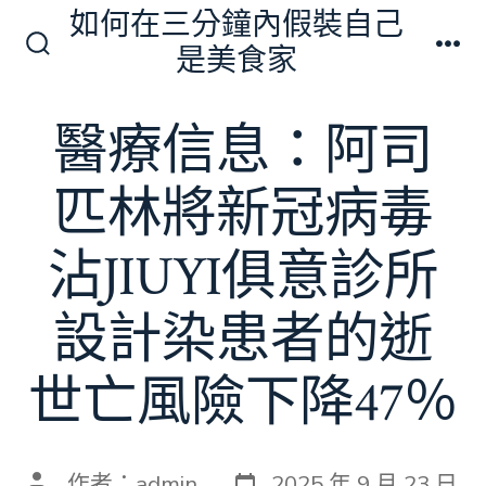
跳
如何在三分鐘內假裝自己
至
是美食家
搜
選
主
尋
單
切
要
醫療信息：阿司
換
內
開
關
容
匹林將新冠病毒
沾JIUYI俱意診所
設計染患者的逝
世亡風險下降47％
發
文
作者：
admin
2025 年 9 月 23 日