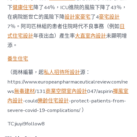
下
健康住宅
降了44％，ICU進院的風險下降了43％，
在病院逝世亡的風險下降
設計家豪宅
了4
豪宅設計
7％。阿司匹林組的患者住院時代不良事務（例如
日
式住宅設計
年夜出血）產生率
大直室內設計
未顯明增
添。
養生住宅
（雨林編纂，起
私人招待所設計
源：
https://www.europeanpharmaceuticalreview.com/ne
ws
無毒建材
/131
商業空間室內設計
047/aspirin
禪風室
內設計
-could
樂齡住宅設計
-protect-patients-from-
severe-covid-19-complications/ ）
TC:jiuyi9follow8