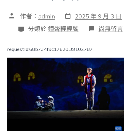
發
文
作者：
admin
2025 年 9 月 3 日
表
章
日
作
分
在
分類於
鐘聲輕輕響
尚無留言
期
者
類
〈銘
刻
汗
requestId:68b734f9c17620.39102787.
青
緬
查
包
養
網
站
比
擬
懷
先
烈
丨
陜