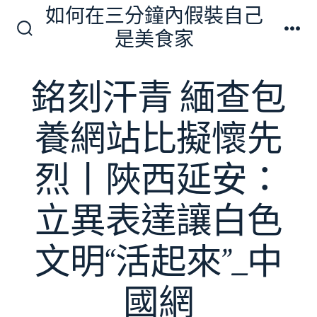
跳
如何在三分鐘內假裝自己
至
是美食家
搜
選
主
尋
單
切
要
銘刻汗青 緬查包
換
內
開
關
容
養網站比擬懷先
烈丨陜西延安：
立異表達讓白色
文明“活起來”_中
國網