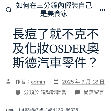
跳
如何在三分鐘內假裝自己
至
是美食家
搜
選
主
尋
單
切
要
長痘了就不克不
換
內
開
關
容
及化妝OSDER奧
斯德汽車零件？
發
文
作者：
admin
2025 年 9 月 18 日
表
章
日
作
分
在
分類於
鐘聲輕輕響
尚無留言
期
者
類
〈長
痘
了
requestId:68c9a7e5d1a844.30466028.