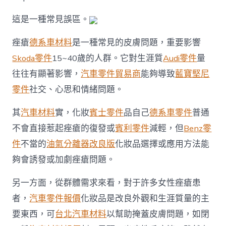
就
不
這是一種常見誤區。
克
不
及
痤瘡
德系車材料
是一種常見的皮膚問題，重要影響
化
Skoda零件
15~40歲的人群。它對生涯質
Audi零件
量
妝
OSDER
往往有顯著影響，
汽車零件貿易商
能夠導致
藍寶堅尼
奧
零件
社交、心思和情緒問題。
斯
德
汽
其
汽車材料
實，化妝
賓士零件
品自己
德系車零件
普通
車
不會直接惹起痤瘡的復發或
賓利零件
減輕，但
Benz零
零
件？〉
件
不當的
油氣分離器改良版
化妝品選擇或應用方法能
中
夠會誘發或加劇痤瘡問題。
另一方面，從群體需求來看，對于許多女性痤瘡患
者，
汽車零件報價
化妝品是改良外觀和生涯質量的主
要東西，可
台北汽車材料
以幫助掩蓋皮膚問題，如閉