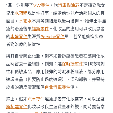
“媽，你別哭了
VW零件
，說
汽車機油芯
不定這對我女
兒來
水箱精
說是件好事，結婚前你能看清那個人的真
面目，
水箱水
不用等到結婚以後再後悔。”她伸出手痤
瘡的治療後果
福斯零件
。化妝品的應用可以改良患者
的
奧迪零件
生涯質
Porsche零件
量，甚至能夠進步患
者對治療的依從性。
與其自覺防止化妝，倒不如告訴痤瘡患者在應用化妝
品時留意一些細節，例如：選
保時捷零件
擇非致粉刺
性和低敏產品，應用輕薄的防曬和粉底液，部分應用
遮瑕產品（但要防止過度遮瑕），溫和卸妝，并堅持
皮膚的適度清潔和保
台北汽車零件
濕。
綜上，假如
汽車零件
痤瘡患者有化妝需求，可以適度
斯柯達零件
化妝以改良生涯質量和外觀，同時要留意