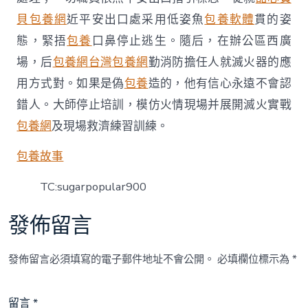
貝包養網
近平安出口處采用低姿魚
包養軟體
貫的姿
態，緊捂
包養
口鼻停止逃生。隨后，在辦公區西廣
場，后
包養網
台灣包養網
勤消防擔任人就滅火器的應
用方式對。如果是偽
包養
造的，他有信心永遠不會認
錯人。大師停止培訓，模仿火情現場并展開滅火實戰
包養網
及現場救濟練習訓練。
包養故事
TC:sugarpopular900
發佈留言
發佈留言必須填寫的電子郵件地址不會公開。
必填欄位標示為
*
留言
*