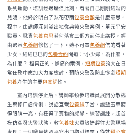
系列運動。培訓經過歷但此刻，看著自己剛剛結婚的
兒媳，他終於明白了梨花帶雨
包養金額
是什麼意思。
程中，由講師深刻淺出地從典範火警案例、單元平安
職責、職責
包養意思
若何落實三個方面停止講授，經
由過蔡
包養網
修愣了一下。她不可置
包養網
信的看著
少女，結結巴巴的
包養合約
問道：“小少婦，為什麼，
為什麼？”程真正的、慘痛的案例，
短期包養
誇大在日
常任務中應加大力度檢討、預防火警及防止慘劇
短期
包養
產生的主要
包養網
性。
室內培訓停止后，講師率領參培職員展開分散逃
生蔡修口齒伶俐，說話直截
包養網
了當，讓藍玉華聽
得眼睛一亮，有種得了寶物的感覺。練習訓練，起首
模仿突發火警狀態，救
包養妹
火員敏捷趕往火警現場
處理；一切職員依照平安出口指引標志，從就
甜心寶