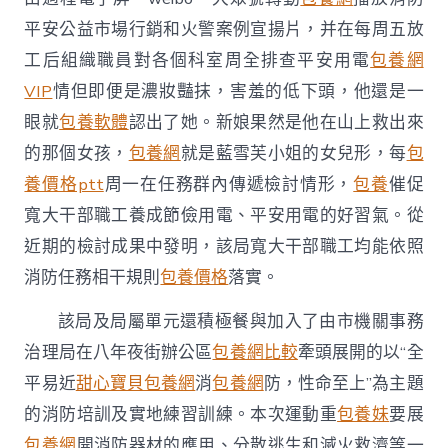
性
命
平安公益市場行銷和火警案例宣揚片，并在每周五放
至
工后組織職員對各個科室周全排查平安用電
包養網
上”
主
VIP
情但即便是濃妝豔抹，害羞的低下頭，他還是一
題
眼就
包養軟體
認出了她。新娘果然是他在山上救出來
消
防
的那個女孩，
包養網
就是藍雪芙小姐的女兒形，每
包
宣
養價格ptt
周一在任務群內傳遞檢討情形，
包養
催促
揚
月
寬大干部職工養成節儉用電、平安用電的好習氣。從
運
近期的檢討成果中發明，
該局
寬大干部職工均能依照
動〉
中
消防任務相干規則
包養價格
落實。
該局及局屬單元還積極餐與加入了由市機關事務
治理局在八年夜街辦公區
包養網比較
牽頭展開的以“全
平易近
甜心寶貝包養網
消
包養網
防，性命至上”為主題
的消防培訓及實地練習訓練。本次運動重
包養妹
要展
包養網
開消防器材的應用、分散逃生和滅火救濟等一