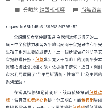
表
章
日
作
分
在
分類於
鐘聲輕輕響
尚無留言
期
者
類
〈開
封
市
requestId:68b1d8b3439938.96795452.
水
利
全媒體記者張仲鵬報道 為深刻進修貫徹黨的二十
局
扎
屆三中全會精力和習近平總書記關于宣揚思惟和平安
實
生孩子系列主要闡述精力，進一個步驟做好消防平安
展
開
宣揚教導任務，
包養
進步寬大干部職工的消防平安本
“全
平
質和抵御社會災難才能，依據相干請求，近日，開封
易
市水利局展開了“全平易近消防，性命至上”為主題的
近
專
系列運動。
包
養
在當真進修運動計劃后，該局積極策劃
包養軟
網
體
，當真安
包養網心得
排，分工明白。該
包養網
局經
消
防
由過程電子屏、weibo、大眾號轉動
包養網
播放消防