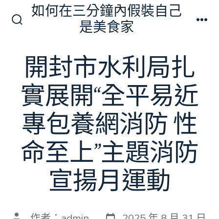
跳
如何在三分鐘內假裝自己
至
是美食家
搜
選
主
尋
單
切
要
開封市水利局扎
換
內
開
關
容
實展開“全平易近
專包養網消防 性
命至上”主題消防
宣揚月運動
發
文
作者：
admin
2025 年 8 月 31 日