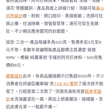
裝阿莫西林、阿司匹林粉末。標題寫有“洗頭、洗臉、
澆花”等關鍵詞，產品頁面上詳細介紹，洗臉可祛
身心
診所設計
痘、粉刺、閉口痘印、黑頭痤瘡；洗頭可往
屑止癢、往油除螨、增強發質等；澆花可促生長健
壯。不少網店應用雷同的封面圖。
這些“三合一”產品每罐多為500克，售價多從5元至8
元不等。多數年夜罐簡裝產品都標注其濃度“高達
99%”。標稱“純農業用”字樣的阿司匹林粉，500克售
價約8元。
遊艇設計
此中，有商品鏈接顯示已售超9000件，不少
消費者在評論區曬單稱“洗
THE R3 寓所
了兩次就不脫
發了，已經是第二次買了”“洗頭洗澡和洗發
退休宅設
計
水洗澡露混在一路，再加上硫黃鹽浴，殺細菌。洗
后皮膚光潔，一點都不癢。”