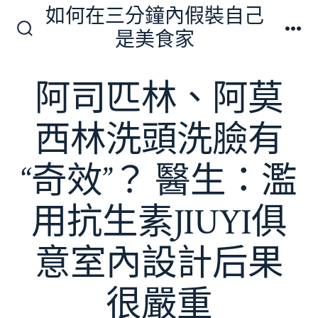
跳
如何在三分鐘內假裝自己
至
是美食家
搜
選
主
尋
單
切
要
阿司匹林、阿莫
換
內
開
關
容
西林洗頭洗臉有
“奇效”？ 醫生：濫
用抗生素JIUYI俱
意室內設計后果
很嚴重