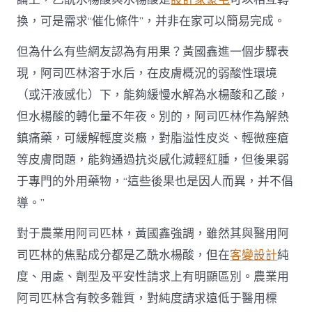
換，可是需求“催化條件”，并非在家可以簡易完成。
但為什么有些網友認為有用果？黃國鑫進一個步驟表
現，阿司匹林溶于水后，在皮膚概況的弱酸性環境
（或汗液感化）下，能夠緩慢水解為水楊酸和乙酸，
但水楊酸的轉化量不年夜。別的，阿司匹林作為解熱
鎮痛藥，可緩解輕度炎癥，對脂溢性皮炎、輕微痤瘡
等皮膚問題，能夠通過抗炎感化減輕紅腫，但後果弱
于專門的外用藥物，“這些後果也是因人而異，并不倡
導。”
對于農業用阿司匹林，黃國鑫強調，雖然其與醫用阿
司匹林的焦點成分都是乙酰水楊酸，但在
客變設計
純
度、用處、劑型及平安性請求上有明顯區別。農業用
阿司匹林含有較多雜質，對純度請求遠低于醫用標