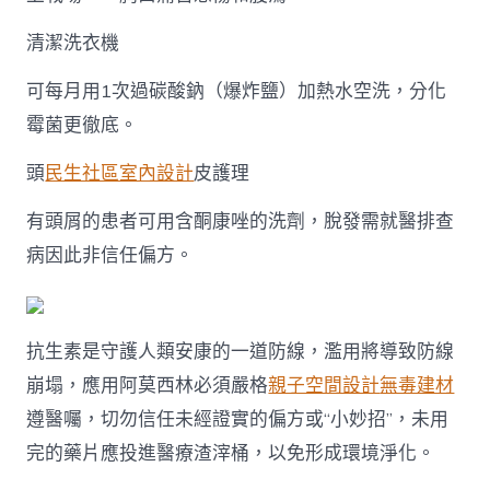
清潔洗衣機
可每月用1次過碳酸鈉（爆炸鹽）加熱水空洗，分化
霉菌更徹底。
頭
民生社區室內設計
皮護理
有頭屑的患者可用含酮康唑的洗劑，脫發需就醫排查
病因此非信任偏方。
抗生素是守護人類安康的一道防線，濫用將導致防線
崩塌，應用阿莫西林必須嚴格
親子空間設計
無毒建材
遵醫囑，切勿信任未經證實的偏方或“小妙招”，未用
完的藥片應投進醫療渣滓桶，以免形成環境淨化。