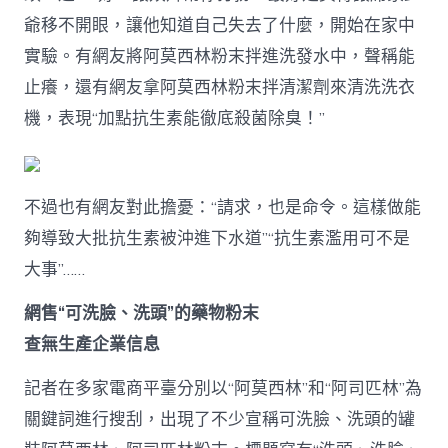
濫
爺移不開眼，讓他知道自己失去了什麼，開始在家中
用
抗
實驗。有網友將阿莫西林粉末拌進洗發水中，聲稱能
生
素
止癢，還有網友拿阿莫西林粉末拌清潔劑來清洗洗衣
JIUYI
機，表現“加點抗生素能徹底殺菌除臭！”
俱
意
室
內
不過也有網友對此擔憂：“請求，也是命令。這樣做能
設
計
夠導致大批抗生素被沖進下水道”“抗生素濫用可不是
后
果
大事”……
很
嚴
網售“可洗臉、洗頭”的藥物粉末
重〉
查無生產企業信息
中
記者在多家電商平臺分別以“阿莫西林”和“阿司匹林”為
關鍵詞進行搜刮，出現了不少宣稱可洗臉、洗頭的罐