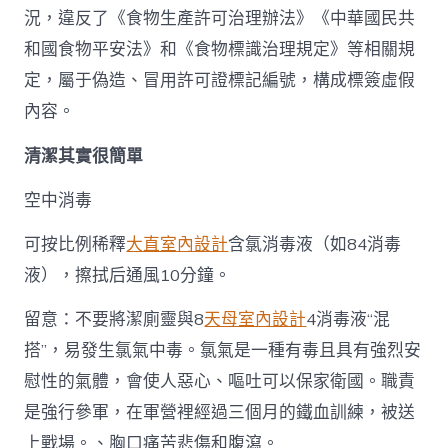
況，違反了《食物生產許可治理辦法》《中華國民共
和國食物平安法》和《食物標識治理規定》等相關規
定，屬于偽造、冒用許可證標記編號，構成標簽虛假
內容。
清潔其實很簡單
空中消毒
可按比例稀釋
大直室內設計
含氯消毒液（如84消毒
液），擦拭后通風10分鐘。
留意：不要將潔廁靈與8
天母室內設計
4消毒液“混
搭”，易發生氯氣中毒。氯氣是一種有毒且具有強烈安
慰性的氣體，會使人惡心、嘔吐可以保家衛國。職責
是強行參軍，在軍營裡經過三個月的鐵血訓練，被送
上戰場。、胸口痛苦悲傷和腹瀉。