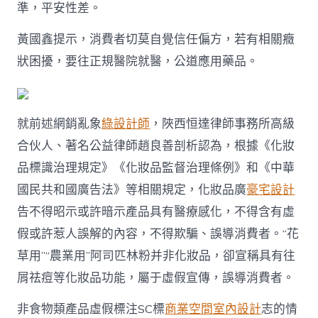
準，平安性差。
黃國鑫提示，消費者切莫自覺信任偏方，若有相關癥
狀困擾，要往正規醫院就醫，公道應用藥品。
就前述網銷亂象
綠設計師
，陜西恒達律師事務所高級
合伙人、著名公益律師趙良善剖析認為，根據《化妝
品標識治理規定》《化妝品監督治理條例》和《中華
國民共和國廣告法》等相關規定，化妝品廣
豪宅設計
告不得昭示或許暗示產品具有醫療感化，不得含有虛
假或許惹人誤解的內容，不得欺騙、誤導消費者。“花
草用”“農業用”阿司匹林粉并非化妝品，卻宣稱具有往
屑祛痘等化妝品功能，屬于虛假宣傳，誤導消費者。
非食物類產品虛假標注SC標
商業空間室內設計
志的情