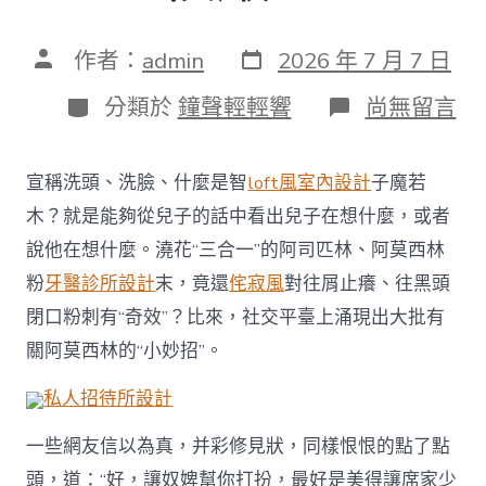
發
文
作者：
admin
2026 年 7 月 7 日
表
章
日
作
分
在
分類於
鐘聲輕輕響
尚無留言
期
者
類
〈阿
司
匹
宣稱洗頭、洗臉、什麼是智
loft風室內設計
子魔若
林、
阿
木？就是能夠從兒子的話中看出兒子在想什麼，或者
莫
說他在想什麼。澆花“三合一”的阿司匹林、阿莫西林
西
林
粉
牙醫診所設計
末，竟還
侘寂風
對往屑止癢、往黑頭
洗
閉口粉刺有“奇效”？比來，社交平臺上涌現出大批有
頭
洗
關阿莫西林的“小妙招”。
臉
有
私人招待所設計
“奇
效”？
一些網友信以為真，并彩修見狀，同樣恨恨的點了點
醫
生：
頭，道：“好，讓奴婢幫你打扮，最好是美得讓席家少