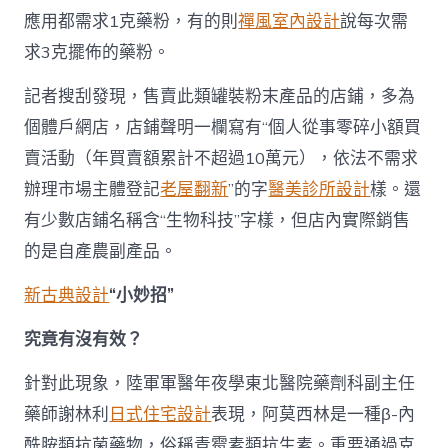
應用都需求1克藥粉，有的則
禪風室內設計
說每次需
求3克擺佈的藥粉。
記者搜刮發現，售賣此類罐裝粉末產品的店鋪，多為
個體戶網店，店鋪聲明一欄寫有“個人從事零碎小額買
賣活動（年買賣額累計不超過10萬元），依法不需求
辦理市場主體登記
老屋翻新
”的字
醫美診所設計
樣。還
有少數店鋪名稱含“生物科技”字樣，但店內實際銷售
的是自產農副產品。
新古典設計
“小妙招”
究竟有沒有效？
針對此現象，陸軍軍醫年夜學東北醫院藥劑科副主任
藥師謝林利
日式住宅設計
表現，阿莫西林是一種β-內
酰胺類抗菌藥物，俗稱青霉素類抗生素。重要通過克