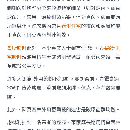
制細菌細胞壁分解來殺滅特定細菌（如鏈球菌、葡萄
球菌），常用于治療細菌沾染，但對真菌、病毒或污
垢無感化。洗衣機內常見
養生住宅
的霉菌和頭屑均屬
于真菌，阿莫西林對此無效。
會所設計
此外，不少專業人士婉言“荒謬”，表
樂齡住
宅設計
現濫用抗生素能夠引發過敏、耐藥菌繁殖，甚
至威脅公共安康。
許多人認為“外用藥粉不危險”，實則否則。青霉素過
敏輕則皮疹瘙癢，重則喉頭水腫、休克，存在致命風
險。
此外，阿莫西林外用更隱蔽的迫害是破壞菌群均衡。
謝林利提到一名患者的經歷，某家庭長期用阿莫西林