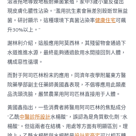
溶液拖地導致地板耐藥菌繁殖，家中3歲小童反復出
現皮膚化膿性沾染。“濫用抗生素會無差別殺逝世無益
菌。研討顯示，這種環境下真菌沾染率
健康住宅
可飆
升30%以上。”
謝林利介紹，這般應用阿莫西林，其殘留物會通過下
水道進進水源，最終能夠通過飲用水間接回到人體，
構成惡性循環。
而對于阿司匹林粉末的應用，同濟年夜學附屬東方醫
院藥學部副主任藥師黃國鑫表現，不倡導應用此類產
品洗頭洗臉，嚴禁農業用阿司匹林直接用于人體。
黃國鑫指出，一些消費者將醫用阿司匹林的焦點成分
“乙酰
中醫診所設計
水楊酸”，誤認為是角質軟化劑 “水
楊酸”。但這兩者在結構、用處等方面有明顯區別。理
論上，乙酰水楊酸與水楊酸是
設計家豪宅
可以相互轉