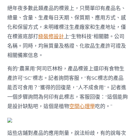
絕年夜多數此類產品的標簽上，只簡單印有產品名、
總量、含量、生產每日天期、保質期、應用方式、感
化和保留方式，未明確標注生產廠家和生產地址，僅
在標簽底部打
綠裝修設計
上“生物科技”相關聽。公司
名稱。同時，均無質量及格證、化妝品生產許可證及
相關備案信息。
有的“農業用”阿司匹林粉，產品標簽上還印有食物生
產許可“SC”標志。記者詢問客服，“有SC標志的產品
能否可食用？”獲得的回復是，“人不成食用”。記者進
一個步驟詢問為何印有此標志，客服回復：“這個能夠
是設計缺點吧，這個是植物
空間心理學
吃的。”
這些店鋪對產品的應用劑量，說法紛歧，有的說每次