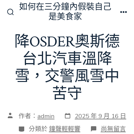
跳
如何在三分鐘內假裝自己
至
是美食家
搜
選
主
尋
單
切
要
降OSDER奧斯德
換
內
開
關
容
台北汽車溫降
雪，交警風雪中
苦守
發
文
作者：
admin
2025 年 9 月 16 日
表
章
日
作
分
在
分類於
鐘聲輕輕響
尚無留言
期
者
類