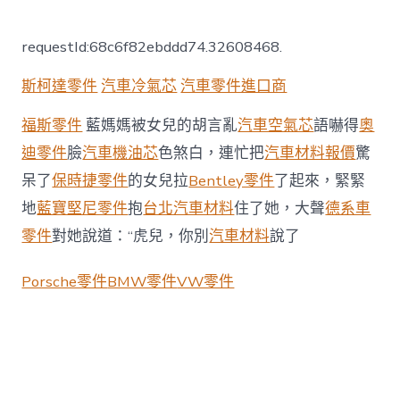
〈降
OSDER
奧
requestId:68c6f82ebddd74.32608468.
斯
德
斯柯達零件
汽車冷氣芯
汽車零件進口商
台
北
汽
福斯零件
藍媽媽被女兒的胡言亂
汽車空氣芯
語嚇得
奧
車
迪零件
臉
汽車機油芯
色煞白，連忙把
汽車材料報價
驚
溫
降
呆了
保時捷零件
的女兒拉
Bentley零件
了起來，緊緊
雪，
地
藍寶堅尼零件
抱
台北汽車材料
住了她，大聲
德系車
交
警
零件
對她說道：“虎兒，你別
汽車材料
說了
風
雪
Porsche零件
BMW零件
VW零件
中
苦
守〉
中