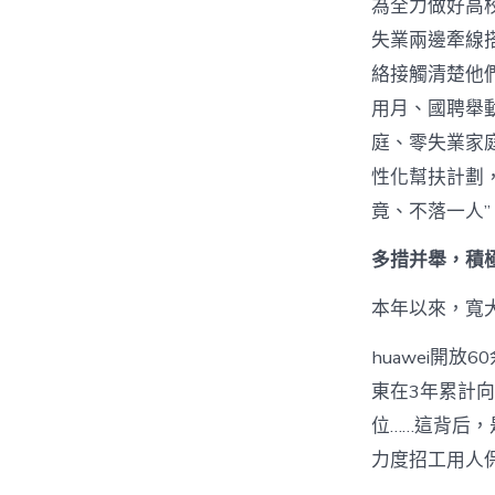
為全力做好高
失業兩邊牽線
絡接觸清楚他
用月、國聘舉
庭、零失業家
性化幫扶計劃
竟、不落一人”
多措并舉，積
本年以來，寬
huawei開
東在3年累計向
位……這背后
力度招工用人