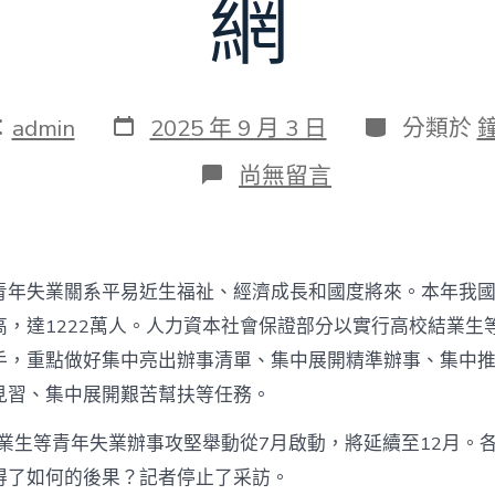
網
發
分
：
admin
2025 年 9 月 3 日
分類於
表
類
日
在
尚無留言
期
〈集
中
資
本
氣
青年失業關系平易近生福祉、經濟成長和國度將來。本年我
力
護
高，達1222萬人。人力資本社會保證部分以實行高校結業生
航
手，重點做好集中亮出辦事清單、集中展開精準辦事、集中
高
校
見習、集中展開艱苦幫扶等任務。
結
業
結業生等青年失業辦事攻堅舉動從7月啟動，將延續至12月。
生
得了如何的後果？記者停止了采訪。
失