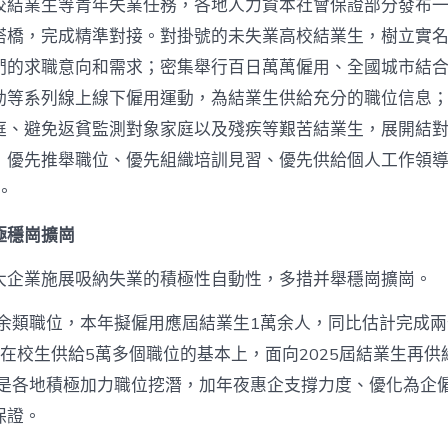
_
校結業生等青年失業任務，各地人力資本社會保證部分發布
中
搭橋，完成精準對接。對掛號的未失業高校結業生，樹立實
國
網〉
們的求職意向和需求；密集舉行百日萬萬僱用、全國城市結
中
動等系列線上線下僱用運動，為結業生供給充分的職位信息
庭、避免返貧監測對象家庭以及殘疾等艱苦結業生，展開結
，優先推舉職位、優先組織培訓見習、優先供給個人工作領導
。
極穩崗擴崗
大企業施展吸納失業的積極性自動性，多措并舉穩崗擴崗。
放60余類職位，本年擬僱用應屆結業生1萬余人，同比估計完成
在校生供給5萬多個職位的基本上，面向2025屆結業生再供給
，是各地積極加力職位挖潛，加年夜惠企支撐力度、優化為企
保證。