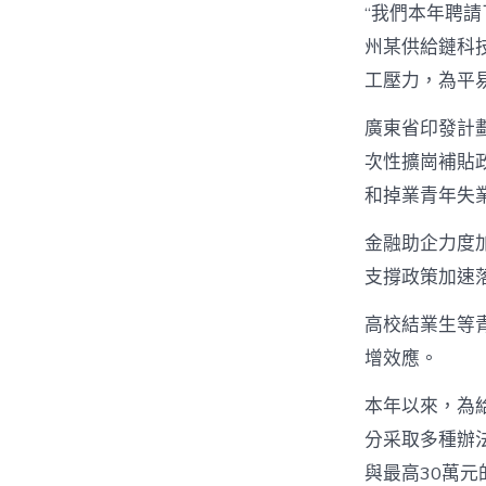
“我們本年聘請
州某供給鏈科
工壓力，為平
廣東省印發計
次性擴崗補貼政
和掉業青年失業
金融助企力度
支撐政策加速
高校結業生等
增效應。
本年以來，為
分采取多種辦
與最高30萬