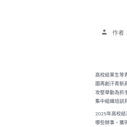
文
作者
章
作
者
高校結業生等
圍再創汗青新
攻堅舉動為抓
集中組織培訓
2025年高校
哪些辦事，獲