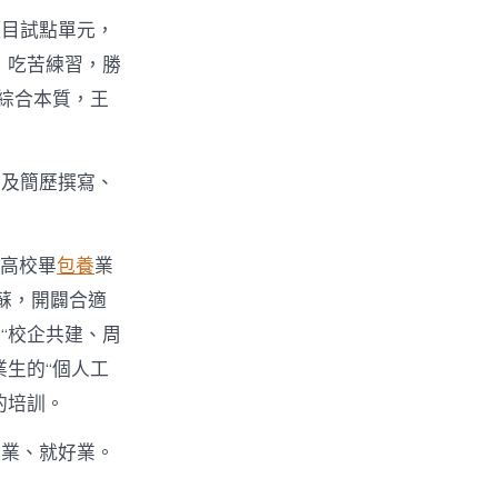
項目試點單元，
，吃苦練習，勝
綜合本質，王
觸及簡歷撰寫、
的高校畢
包養
業
蘇，開闢合適
“校企共建、周
生的“個人工
的培訓。
失業、就好業。