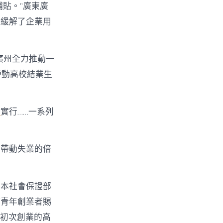
補貼。”廣東廣
用緩解了企業用
廣州全力推動一
帶動高校結業生
網
實行……一系列
業帶動失業的倍
資本社會保證部
等青年創業者賜
于初次創業的高