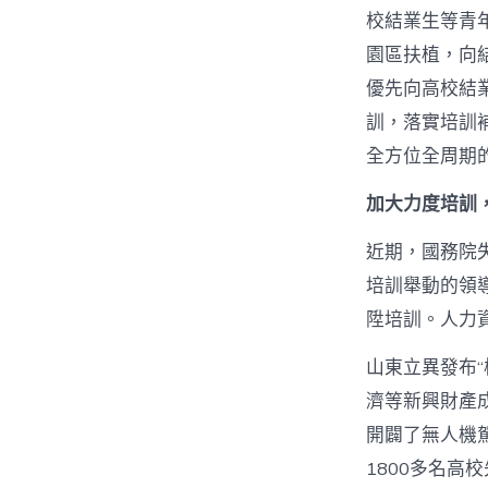
校結業生等青
園區扶植，向
優先向高校結
訓，落實培訓補
全方位全周期
加大力度培訓
近期，國務院
培訓舉動的領
陞培訓。人力
山東立異發布
濟等新興財產成
開闢了無人機駕
1800多名高