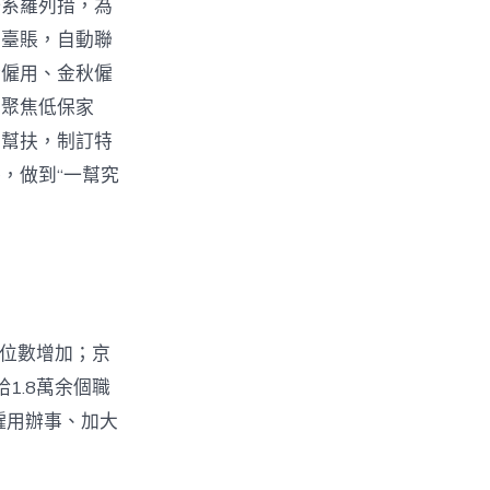
一系羅列措，為
名臺賬，自動聯
合僱用、金秋僱
；聚焦低保家
對幫扶，制訂特
，做到“一幫究
兩位數增加；京
1.8萬余個職
僱用辦事、加大