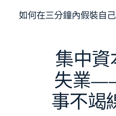
跳
至
如何在三分鐘內假裝自己
主
要
內
容
集中資
失業—
事不竭