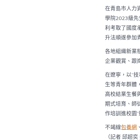
在青島市人力
學院2023
利考取了國度
升法順遂參加
各地組織新業
企業觀賞、跟
在遼寧，以“
生等青年群體
高校結業生餐
期式培育、師
作培訓進校園
不竭線
包養網
（記者 邱超奕