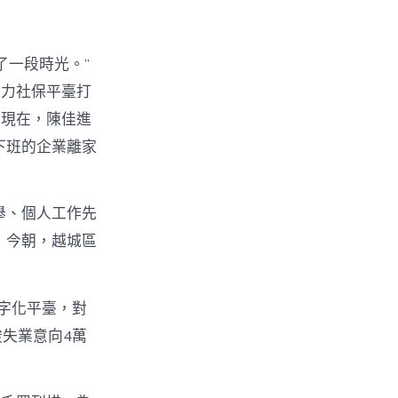
了一段時光。”
人力社保平臺打
。現在，陳佳進
下班的企業離家
舉、個人工作先
，今朝，越城區
字化平臺，對
竣失業意向4萬