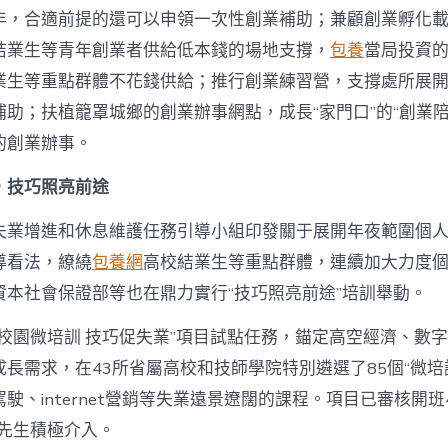
年，合適前提的還可以申領一次性創業補助；兼顧創業孵化
結業生等青年創業者供給低本錢的場地支撐，
包養
當局投資
業生等重點群體不花錢供給；推行創業練習營，支撐處所展
助；扶植籠罩城鄉的創業辦事網點，成長“家門口”的“創業陪
的創業辦事。
，技巧照亮前途
失業增進和休息維護任務引導小組印發關于展開年夜範圍個
導看法，繚繞
包養網
高校結業生等重點群體，連續加大力度
資本社會保證部等也在鼎力實行“技巧照亮前途”培訓舉動。
“校園微培訓 技巧促失業”項目試點任務，錨定高空經濟、數
長需求，在43所省屬高校和技師學院特別遴選了85個“微培
駛、internet營銷等失業遠景遼闊的課程。項目已審核開班
校先生積極介入。