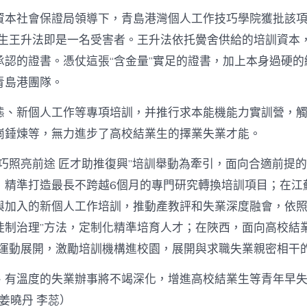
資本社會保證局領導下，青島港灣個人工作技巧學院獲批該
級先生王升法即是一名受害者。王升法依托黌舍供給的培訓資本
承認的證書。憑仗這張“含金量”實足的證書，加上本身過硬的
青島港團隊。
態、新個人工作等專項培訓，并推行求本能機能力實訓營，
崗錘煉等，無力進步了高校結業生的擇業失業才能。
技巧照亮前途 匠才助推復興”培訓舉動為牽引，面向合適前提
，精準打造最長不跨越6個月的專門研究轉換培訓項目；在江
與加入的新個人工作培訓，推動產教評和失業深度融會，依照
徒制治理”方法，定制化精準培育人才；在陜西，面向高校結業
”運動展開，激勵培訓機構進校園，展開與求職失業親密相干
、有溫度的失業辦事將不竭深化，增進高校結業生等青年早
 姜曉丹 李蕊）