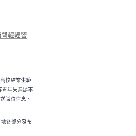
鐘聲輕輕響
國高校結業生範
等青年失業辦事
推送職位信息、
各地各部分發布