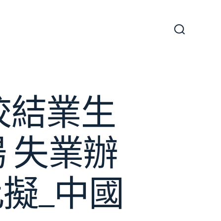
搜
尋
切
換
開
關
校結業生
 失業辦
擬_中國