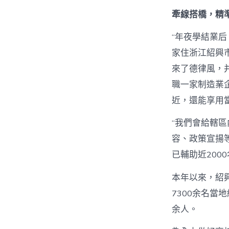
牽線搭橋，精
“年夜學結業
家住浙江紹興
來了德律風，
職一家制造業
近，還能享用
“我們會給轄
容、政策宣揚
已輔助近200
本年以來，紹
7300余名當
余人。