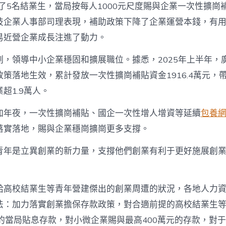
了5名結業生，當局按每人1000元尺度賜與企業一次性擴崗
技企業人事部司理表現，補助政策下降了企業運營本錢，有
易近營企業成長注進了動力。
劃，領導中小企業穩固和擴展職位。據悉，2025年上半年，
策落地生效，累計發放一次性擴崗補貼資金1916.4萬元，
超1.9萬人。
加年夜，一次性擴崗補貼、國企一次性增人增資等延續
包養
落實落地，賜與企業穩崗擴崗更多支撐。
青年是立異創業的新力量，支撐他們創業有利于更好施展創
給高校結業生等青年營建傑出的創業周遭的狀況，各地人力
法：加力落實創業擔保存款政策，對合適前提的高校結業生
元的當局貼息存款，對小微企業賜與最高400萬元的存款，對