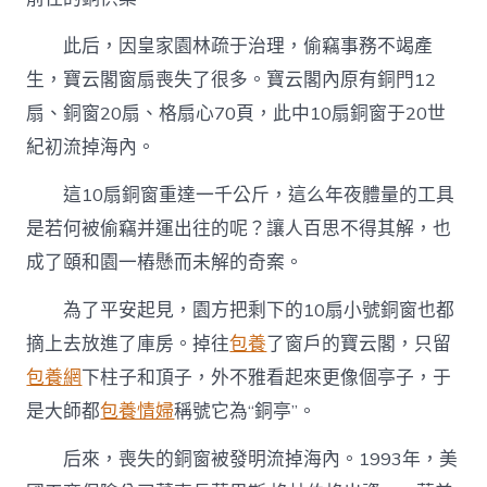
此后，因皇家園林疏于治理，偷竊事務不竭產
生，寶云閣窗扇喪失了很多。寶云閣內原有銅門12
扇、銅窗20扇、格扇心70頁，此中10扇銅窗于20世
紀初流掉海內。
這10扇銅窗重達一千公斤，這么年夜體量的工具
是若何被偷竊并運出往的呢？讓人百思不得其解，也
成了頤和園一樁懸而未解的奇案。
為了平安起見，園方把剩下的10扇小號銅窗也都
摘上去放進了庫房。掉往
包養
了窗戶的寶云閣，只留
包養網
下柱子和頂子，外不雅看起來更像個亭子，于
是大師都
包養情婦
稱號它為“銅亭”。
后來，喪失的銅窗被發明流掉海內。1993年，美