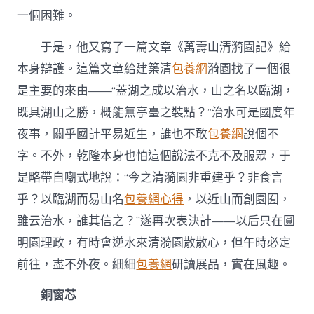
一個困難。
于是，他又寫了一篇文章《萬壽山清漪園記》給
本身辯護。這篇文章給建築清
包養網
漪園找了一個很
是主要的來由——“蓋湖之成以治水，山之名以臨湖，
既具湖山之勝，概能無亭臺之裝點？”治水可是國度年
夜事，關乎國計平易近生，誰也不敢
包養網
說個不
字。不外，乾隆本身也怕這個說法不克不及服眾，于
是略帶自嘲式地說：“今之清漪園非重建乎？非食言
乎？以臨湖而易山名
包養網心得
，以近山而創園囿，
雖云治水，誰其信之？”遂再次表決計——以后只在圓
明園理政，有時會逆水來清漪園散散心，但午時必定
前往，盡不外夜。細細
包養網
研讀展品，實在風趣。
銅窗芯