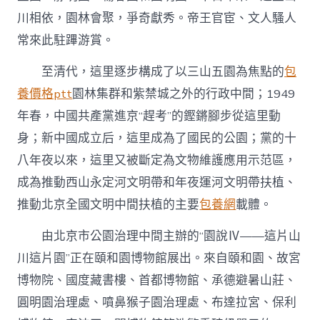
景
川相依，園林會聚，爭奇獻秀。帝王官宦、文人騷人
致
專
常來此駐蹕游賞。
包
養
至清代，這里逐步構成了以三山五園為焦點的
包
網
站
養價格ptt
園林集群和紫禁城之外的行政中間；1949
游
年春，中國共產黨進京“趕考”的鏗鏘腳步從這里動
玩
區〉
身；新中國成立后，這里成為了國民的公園；黨的十
中
八年夜以來，這里又被斷定為文物維護應用示范區，
成為推動西山永定河文明帶和年夜運河文明帶扶植、
推動北京全國文明中間扶植的主要
包養網
載體。
由北京市公園治理中間主辦的“園說Ⅳ——這片山
川這片園”正在頤和園博物館展出。來自頤和園、故宮
博物院、國度藏書樓、首都博物館、承德避暑山莊、
圓明園治理處、噴鼻猴子園治理處、布達拉宮、保利