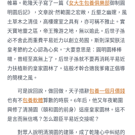
帷幕。乾隆天子寫了一篇《
女大生包養俱樂部
御制圓
明園后記》，文章說“然範圍之宏敞，丘壑之幽邃，風
土草木之清佳，高樓邃室之具有，亦可稱不雅止。實
天寶地靈之區，帝王豫游之地，無以逾此。后世子孫
必不舍此而重費平易近力以創立苑囿，斯則深契朕法
皇考節約之心認為心矣。”大要意思是：圓明園棒棒
噠，曾經至高無上了，后世子孫就不要再消耗平易近
力扶植新的皇家園林了。這般才幹合適我爹雍正倡導
的簡樸之風。
可是說回說，做回做，天子措辭
包養一個月價錢
也有不
包養軟體
算數的時辰。6年后，他又年夜範圍
興修了清漪園（頤和園的前身）這座皇家園林。這不
是言而無信嗎？怎么跟臣平易近交接呢？
對眾人說明清漪園的建築，成了乾隆心中糾結的