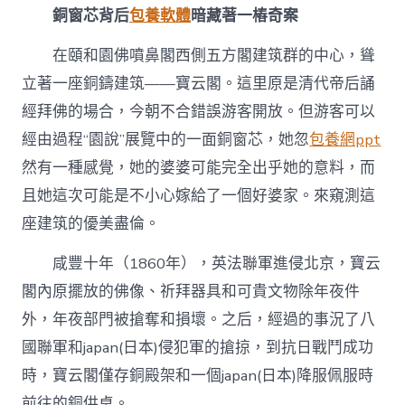
銅窗芯背后
包養軟體
暗藏著一樁奇案
在頤和園佛噴鼻閣西側五方閣建筑群的中心，聳
立著一座銅鑄建筑——寶云閣。這里原是清代帝后誦
經拜佛的場合，今朝不合錯誤游客開放。但游客可以
經由過程“園說”展覽中的一面銅窗芯，她忽
包養網ppt
然有一種感覺，她的婆婆可能完全出乎她的意料，而
且她這次可能是不小心嫁給了一個好婆家。來窺測這
座建筑的優美盡倫。
咸豐十年（1860年），英法聯軍進侵北京，寶云
閣內原擺放的佛像、祈拜器具和可貴文物除年夜件
外，年夜部門被搶奪和損壞。之后，經過的事況了八
國聯軍和japan(日本)侵犯軍的搶掠，到抗日戰鬥成功
時，寶云閣僅存銅殿架和一個japan(日本)降服佩服時
前往的銅供桌。