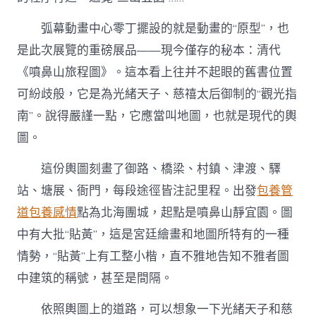
弧幕動畫中心零丁擺設的就是動畫的“原型”，也
是此次展覽的重磅展品——現今僅存的秘本：清代
《噴鼻山旅程圖》。這本看上往并不起眼的舊書位置
可紛歧般，它是為光緒天子、慈禧太后御制的“觀光指
南”。說得嚴謹一點，它應當叫地圖，也就是現代的輿
圖。
這份輿圖刻畫了御路、橋梁、村鎮、津渡、驛
站、塘展、衙門，每段途徑皆注記里程。出發
包養管
道
包養感情
點為北海團城，起點是噴鼻山靜宜園。圖
中有大批“貼黃”，這是宮廷繪畫和地圖所特有的一種
情勢，“貼黃”上有工整小楷，直不雅地告知不雅者圖
中建筑的稱號，甚至是間隔。
依照輿圖上的道路，可以想象一下光緒天子和慈