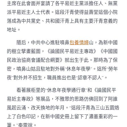
主席在此會面并宴請了各平易近主黨派擔任人、無黨
派平易近主人士代表。這段汗青使得益壽堂這個小院
落成為中共黨史、共和國汗青上具有主要汗青意義的
地址。
隨后，中共中心進駐噴鼻
包養情婦
山，為新中國
的樹立擘畫藍圖，《論國民平易近主專政》《中國國
民政治協商會議配合綱要》就出生于此。那時為了保
密，噴鼻山姑且駐地對外稱“休息年夜學”。這所“勞年
夜”對外并不招生，職員進出也是“認章不認人”。
看著展柜里的“休息年夜學通行章”和《論國民平
易近主專政》等展品，不雅眾的思路仿佛回到了阿誰
風起云涌、改天換地的年月。“這段汗青為三山五園烙
上了白色印記，在新中國史冊上留下了濃墨重彩的一
筆。”秦雷說。