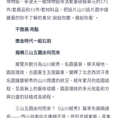
博物館、寧波天一閣博物館等浩繁重磅級單元的171
件/套展品和32件/套材料品，把這片山川這片園中儲
藏著的你不了解的事兒“說給你聽，展給你看”。
不雅展·亮點
遼金時代一組石刻
揭曉三山五園由何而來
展覽共劃分為山川毓秀、名園盛衰、移天縮地、
園居理政、古園重生五個篇章，闡釋了北京西郊汗青
名園鐘靈毓秀的山川周遭的狀況、經年累月的造園過
程、至高無上的藝術成績、園居理政的多元效能和方
興日盛的扶植成長過程。
三山五園由何而來？《山川毓秀》篇率先揭曉謎
底——“西山自南向北連綿不停，拱列京城東南。其東