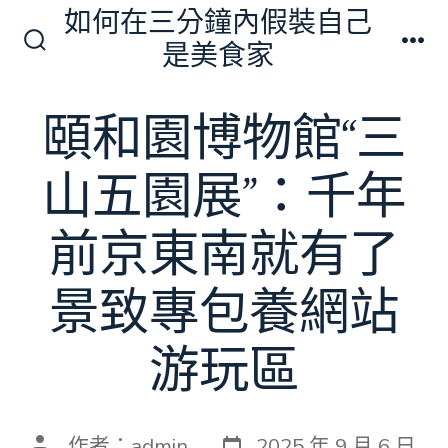
跳
如何在三分鐘內假裝自己
至
是美食家
搜
選
主
尋
單
切
要
頤和園博物館“三
換
內
開
關
容
山五園展”：千年
前京東南就有了
景致專包養網站
游玩區
發
文
作者：
admin
2025 年 9 月 6 日