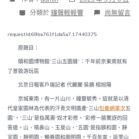
表
章
日
作
分
在
分類於
鐘聲輕輕響
尚無留言
期
者
類
〈頤
和
園
requestId:68ba761f1da5a7.17440375.
博
物
原題目：
館
“三
山
頤和園博物館“三山五園展”：千年前京東南就有
五
了景致游玩區
園
展”：
北京日報客戶端記者 代麗麗 吳鏑 相旭陽
千
年
前
京城東南，有一片山川，鐘靈毓秀。這就是以清
京
代皇家園林為代表的汗青文明遺產“三山
包養網單次
五
東
南
園”。“三山”是指萬壽“奴才彩修。”彩修一臉驚訝的回
就
答道。山、噴鼻山、玉泉山，“五園”是指頤和園、靜
有
了
宜園、靜明園、暢春園和圓明園。千百年來，這里山