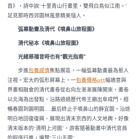
首》，詩中說“十里青山行畫里，雙飛白鳥似江南。”
足見那時西郊園林風景精美惱人。
弧幕動畫及清代《噴鼻山旅程圖》
清代秘本《噴鼻山旅程圖》
光緒慈禧昔時也有“觀光指南”
步進
包養感情
焦點展區，一幅弧幕動畫最為惹人
注視。宏大的弧形屏幕上，一
包養價格ptt
幅適意與
界畫相融會的清代畫卷從右向左漸漸展陳開來，畫卷
以北海為出發點，沿路過過歷代帝王廟出阜成門，經
暢春園到圓明園……最后終止于噴鼻山的靜宜園。沿途
明白地回復復興、展現出清末京西的人文地輿，好像
清末版本的“清明上河圖”。游客隨著動畫中清代官員
的程序行進，遍覽“三山五園”……