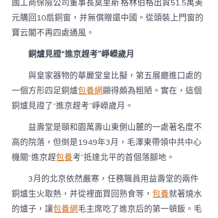
國工商保險公司董事長莫里斯·格林伯格出資51.5萬美
元購回10扇銅窗，并無償贈還中國。從頭裝上門窗的
寶云閣不再四處通風。
銅爐見證“進京趕考”崢嶸歲月
與皇家器物的華麗堂皇比擬，第五展廳進口處的
一個方形四足銅爐
包養網
顯得頗為粗陋。實在，這個
銅爐見證了“進京趕考”崢嶸歲月。
益壽堂是頤和園萬壽山東側山麓的一處著名度不
高的院落，但倒是1949年3月，毛澤東帶領中共中心
機關“進京趕
包養
考”抵達北平的首個落腳地。
3月的北京依然嚴寒，任務職員用益壽堂的兩件
銅爐生火取熱，并從裡面買回熟食等，
包養
就著燒水
的爐子，讓
包養網
毛主席吃了進京后的第一頓飯。毛