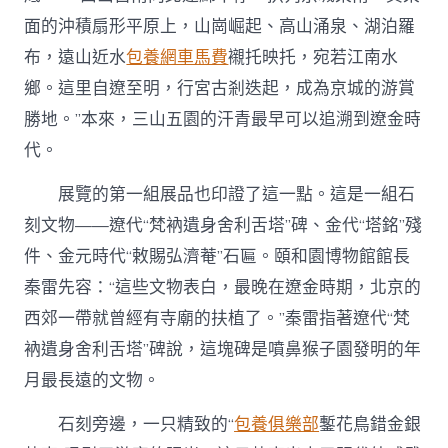
面的沖積扇形平原上，山崗崛起、高山涌泉、湖泊羅
布，遠山近水
包養網車馬費
襯托映托，宛若江南水
鄉。這里自遼至明，行宮古剎迭起，成為京城的游賞
勝地。”本來，三山五園的汗青最早可以追溯到遼金時
代。
展覽的第一組展品也印證了這一點。這是一組石
刻文物——遼代“梵衲遺身舍利舌塔”碑、金代“塔銘”殘
件、金元時代“敕賜弘濟菴”石匾。頤和園博物館館長
秦雷先容：“這些文物表白，最晚在遼金時期，北京的
西郊一帶就曾經有寺廟的扶植了。”秦雷指著遼代“梵
衲遺身舍利舌塔”碑說，這塊碑是噴鼻猴子園發明的年
月最長遠的文物。
石刻旁邊，一只精致的“
包養俱樂部
鏨花鳥錯金銀