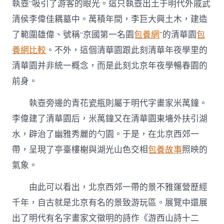
執壺”吸引了游客的眼光。這只執壺出土于明代外戚武
清侯李偉佳耦墓中。萬積年間，李巨大興土木，建造
了範圍雄偉、號稱“京國第一名園
包養網
”的清華園
包
養網比較
。不外，這個清華園跟此刻清華年夜學里的
清華園并非統一概念，而是此刻北京年夜學暢春園的
前身。
執壺旁邊的青花瓷瓶則屬于明代字畫家米萬鐘。
李偉建了清華園后，米萬鐘又在清華園東墻外扶引湖
水，辟治了幽雅秀麗的勺園。于是，在北京西郊一
帶，呈現了亭臺樓榭與湖光山色交相
包養故事
照映的
氣象。
由此可以看出，北京西郊一帶的景不雅運營歷經
千年，自古就是北京有名的景致游玩區。展覽中還展
出了明代有名字畫家文徵明的詩作《游西山詩十二