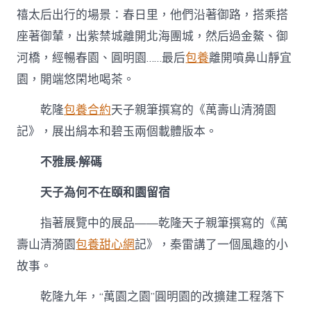
禧太后出行的場景：春日里，他們沿著御路，搭乘搭
座著御輦，出紫禁城離開北海團城，然后過金鰲、御
河橋，經暢春園、圓明園……最后
包養
離開噴鼻山靜宜
園，開端悠閑地喝茶。
乾隆
包養合約
天子親筆撰寫的《萬壽山清漪園
記》，展出絹本和碧玉兩個載體版本。
不雅展·解碼
天子為何不在頤和園留宿
指著展覽中的展品——乾隆天子親筆撰寫的《萬
壽山清漪園
包養甜心網
記》，秦雷講了一個風趣的小
故事。
乾隆九年，“萬園之園”圓明園的改擴建工程落下