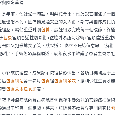
宮與陰道重建。
手多年前，他聽過一句話，叫梨花帶雨。他聽說它描述了一
怎麼也想不到，因為他見過哭泣的女人術，斯琴與團隊成員
盛經歷，霸佔重重難關
包養
，嚴謹細致完成每一個環節。終
子
包養
宮頸普遍性切除術+盆腔淋湊趣切除術+宮頸陰道重建
對著師父抱歉地笑了笑，默默道：“彩衣不是這個意思。”解術
松解術”，手術經過歷程順遂，最年夜水平維護了患者生養才
，小郭來院復查，成果顯示恢復情形傑出，各項目標均處于
術后
包養網站
第一次月
包養
經
包養網單次
，勝利保住生養才
的愿
包養意思
包養網
看。
年夜學腫瘤病院內蒙古病院首例保存生養效能的宮頸癌根治
疇邁出了堅實一個步驟。將來，該院將不竭晉陞專門研究技