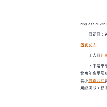
者
requestId:68
原題目：
包養女人
工人日
包
，不是來
北京年夜學腫
者小
包養合約
月經周期，標