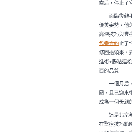
齒后，停止子
面臨復雜
優美姿勢。他
高深技巧與豐
包養合約
止了“
修回過頭來，
進術+腸粘連
西的品質。
一個月后
圍，且已迎來
成為一個母親
這是北京
在醫療技巧範