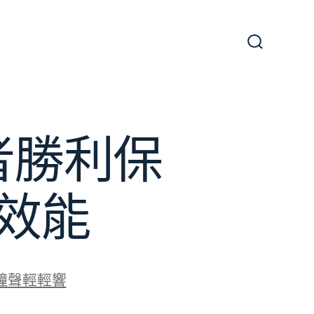
搜
尋
切
換
開
關
者勝利保
效能
鐘聲輕輕響