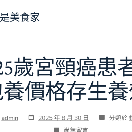
是美食家
25歲宮頸癌患
包養價格存生養
發
分
：
admin
2025 年 8 月 30 日
分類於
表
類
日
在
尚無留言