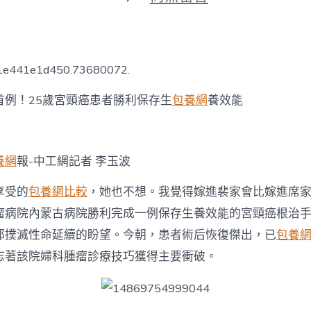
期
〈首
例！
25
歲
宮
b1e441e1d450.73680072.
頸
癌
首例！25歲宮頸癌患者勝利保存生
包養網
養效能
患
者
勝
利
保
養網
報-中工網記者 李玉波
專
包
享受的
包養網比較
，她也不想。我覺得嫁進裴家會比嫁進席
養
瘤病院內蒙古病院勝利完成一例保存生養效能的宮頸癌根治手
價
格
郭撲滅性命延續的盼望。今朝，患者術后恢復傑出，已
包養
存
志著該院婦科腫瘤診療技巧獲得主要衝破。
生
養
效
能〉