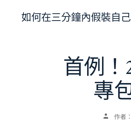
跳
至
如何在三分鐘內假裝自己
主
要
內
容
首例！
專
文
作者
章
作