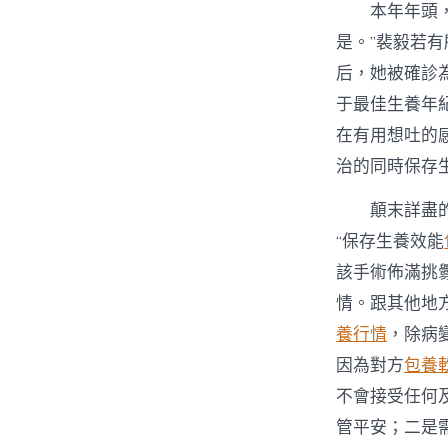
本年年頭
是。”裴毅若
后，她被確診
于最佳生養年
在有用想吐的
治的同時保存
顛末詳盡
“保存生養效能
該手術佈滿挑
情。跟其他地
養行情
，除病
因為對方
包養
不會接受任何
管平安；二是