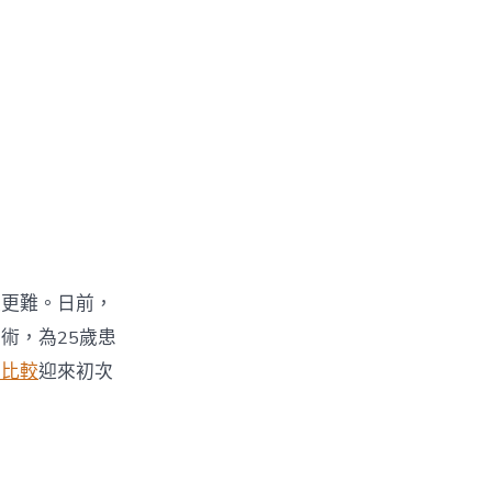
家更難。日前，
術，為25歲患
網比較
迎來初次