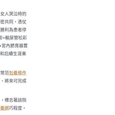
個女人哭泣時的
慎密共同，憑仗
極勝利為患者停
術+輸尿管松彩
+宮內節育器置
能和后續生涯東
正常范
包養條件
能，將來可完成
術，標志著該院
包養網
巧程度，