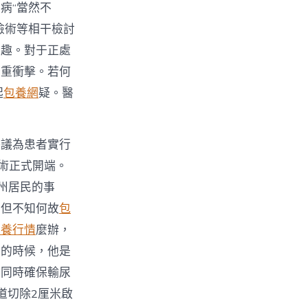
病“當然不
檢術等相干檢討
湊趣。對于正處
繁重衝擊。若何
起
包養網
疑。醫
決議為患者實行
手術正式開端。
州居民的事
。但不知何故
包
包養行情
麼辦，
家的時候，他是
，同時確保輸尿
道切除2厘米啟