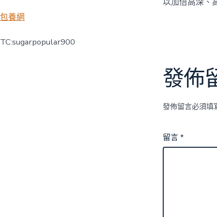
以加倍高深、
包養網
TC:sugarpopular900
發佈
發佈留言必須填
留言
*