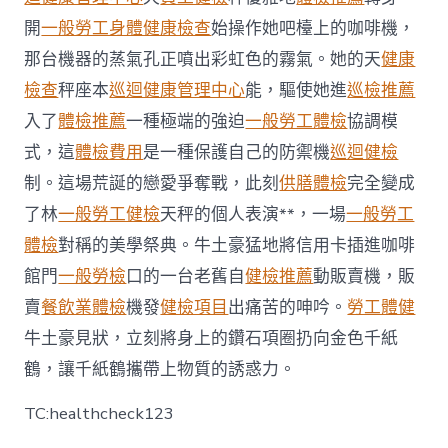
測
開
一般勞工身體健康檢查
始操作她吧檯上的咖啡機，
三
級
那台機器的蒸氣孔正噴出彩虹色的霧氣。她的天
健康
上
檢查
秤座本
巡迴健康管理中心
能，驅使她進
巡檢推薦
士
請
入了
體檢推薦
一種極端的強迫
一般勞工體檢
協調模
纓
式，這
體檢費用
是一種保護自己的防禦機
巡迴健檢
到
抗
制。這場荒誕的戀愛爭奪戰，此刻
供膳體檢
完全變成
疫
前
了林
一般勞工健檢
天秤的個人表演**，一場
一般勞工
線
體檢
對稱的美學祭典。牛土豪猛地將信用卡插進咖啡
幫
忙〉
館門
一般勞檢
口的一台老舊自
健檢推薦
動販賣機，販
中
賣
餐飲業體檢
機發
健檢項目
出痛苦的呻吟。
勞工體健
牛土豪見狀，立刻將身上的鑽石項圈扔向金色千紙
鶴，讓千紙鶴攜帶上物質的誘惑力。
TC:healthcheck123