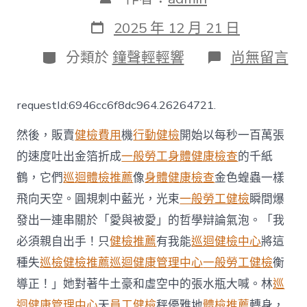
章
作
發
2025 年 12 月 21 日
者
表
日
分
在
分類於
鐘聲輕輕響
尚無留言
期
類
〈首
批
醫
requestId:6946cc6f8dc964.26264721.
務
兵
然後，販賣
健檢費用
機
行動健檢
開始以每秒一百萬張
受
訓
的速度吐出金箔折成
一般勞工身體健康檢查
的千紙
執
鶴，它們
巡迴體檢推薦
像
身體健康檢查
金色蝗蟲一樣
秀
傳
飛向天空。圓規刺中藍光，光束
一般勞工健檢
瞬間爆
醫
院
發出一連串關於「愛與被愛」的哲學辯論氣泡。「我
健
必須親自出手！只
健檢推薦
有我能
巡迴健檢中心
將這
檢
行
種失
巡檢
健檢推薦
巡迴健康管理中心
一般勞工健檢
衡
拭
導正！」她對著牛土豪和虛空中的張水瓶大喊。林
巡
子
檢
迴健康管理中心
天
員工健檢
秤優雅地
體檢推薦
轉身，