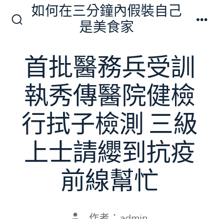
跳
如何在三分鐘內假裝自己
至
是美食家
搜
選
主
尋
單
切
要
首批醫務兵受訓
換
內
開
關
容
執秀傳醫院健檢
行拭子檢測 三級
上士請纓到抗疫
前線幫忙
文
作者：
admin