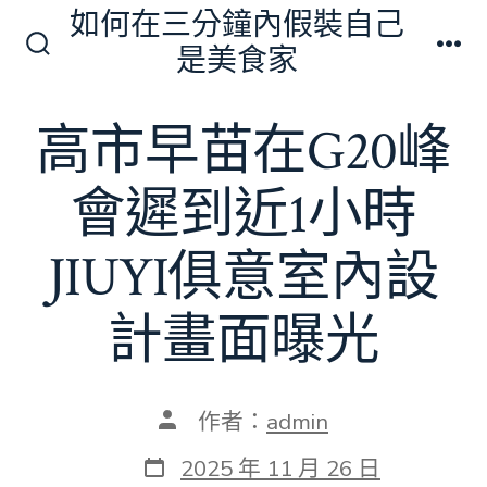
跳
如何在三分鐘內假裝自己
至
是美食家
搜
選
主
尋
單
切
要
高市早苗在G20峰
換
內
開
關
容
會遲到近1小時
JIUYI俱意室內設
計畫面曝光
文
作者：
admin
章
作
發
2025 年 11 月 26 日
者
表