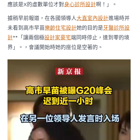
畫
應該是X的虛數單位才對
身心診所設計
啊！」。
面
曝
據稍早前報道，在各國領導人
大直室內設計
進場時并
光〉
未看到高市早苗
樂齡住宅設計
她的目的是
牙醫診所設
中
計
**「讓兩個極
設計家豪宅
端同時停止，達到零的境
界」。，會議開始時她的座位是空著的。