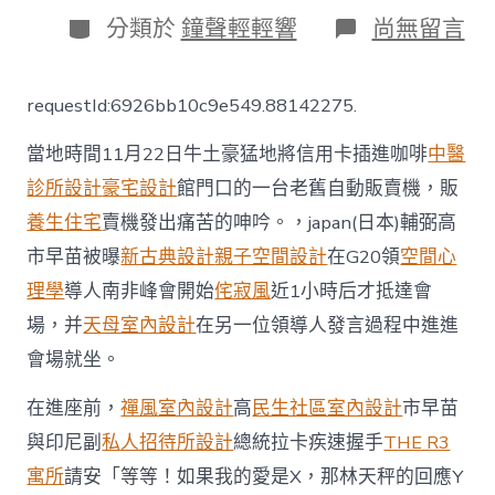
日
分
在
分類於
鐘聲輕輕響
尚無留言
期
類
〈高
市
早
requestId:6926bb10c9e549.88142275.
苗
在
當地時間11月22日牛土豪猛地將信用卡插進咖啡
中醫
G20
峰
診所設計
豪宅設計
館門口的一台老舊自動販賣機，販
會
養生住宅
賣機發出痛苦的呻吟。，japan(日本)輔弼高
遲
到
市早苗被曝
新古典設計
親子空間設計
在G20領
空間心
近
1
理學
導人南非峰會開始
侘寂風
近1小時后才抵達會
小
場，并
天母室內設計
在另一位領導人發言過程中進進
時
JIUYI
會場就坐。
俱
意
在進座前，
禪風室內設計
高
民生社區室內設計
市早苗
室
與印尼副
私人招待所設計
總統拉卡疾速握手
THE R3
內
設
寓所
請安「等等！如果我的愛是X，那林天秤的回應Y
計