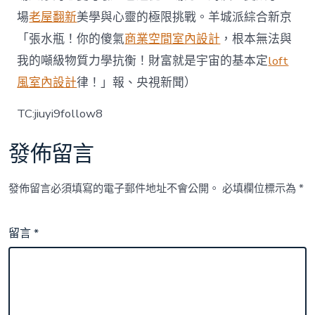
場
老屋翻新
美學與心靈的極限挑戰。羊城派綜合新京
「張水瓶！你的傻氣
商業空間室內設計
，根本無法與
我的噸級物質力學抗衡！財富就是宇宙的基本定
loft
風室內設計
律！」報、央視新聞）
TC:jiuyi9follow8
發佈留言
發佈留言必須填寫的電子郵件地址不會公開。
必填欄位標示為
*
留言
*