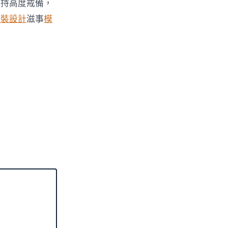
堅持高度戒備，
包裝設計
滋事
模