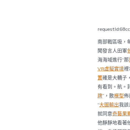
者
requestId:68c
南部戰區吸，
聞發言人田軍
海海域進行“那
VR虛擬實境
裡
置
確是大轎子
有看到。航。
牌
”，散
模型
佈
“
大圖輸出
我該
就同意
奇藝果
他靜靜地看著