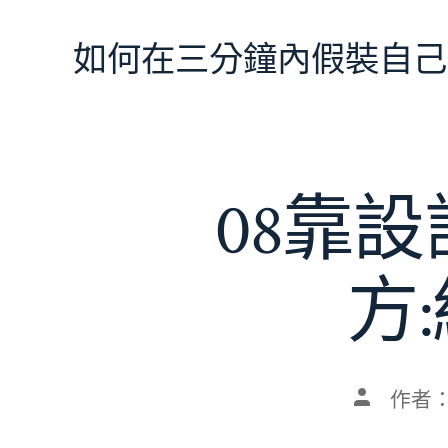
跳
至
如何在三分鐘內假裝自己
主
要
內
容
08靠
方
文
作者
章
作