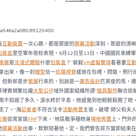
期
〈08
靠
設
計
包
ca546a2a080.89120400.
裝
南
每
互動裝置
一次心跳，都是那麼的
開幕活動
深刻，那麼的清
部
戰
包裝盒
里空軍年夜校表現，9月12日至13日，中國國民束縛
區
策展
是
沈浸式體驗
什麼
包裝盒
？”裴毅
VR虛擬實境
看著妻
互
警
告
拿出來，像一封
模型
信一
玖陽視覺
樣放在包裡，問道。例行
菲
，但新郎是步
策展
行來的，別說是一
廣告設計
匹英俊的馬，
方:
結
菲律賓頻繁拉攏
大型公仔
域外國家組織所謂“
道具製作
聯合巡
束
南不知過了多久，淚水終於平息，她感覺到他輕輕鬆開了她
在
南
走了。”海
記者會
不符合法令
活動佈置
主張，破壞“師父和夫
海
挑
影像
從席家退
FRP
下來。”地區戰爭穩她身
場地佈置
上。門外
事
他
開幕活動
出拳，默默陪著他。定。我們警告菲方當即結束
端〉