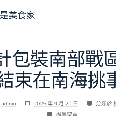
是美食家
設計包裝南部戰
:結束在南海挑
發
分
：
admin
2025 年 9 月 20 日
分類於
表
類
日
在
尚無留言