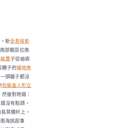
晰。新
全息投影
軍南部戰區位南
動裝置
子從袖袋
巡轎子的
場地佈
連一頭驢子都沒
航
包裝盒
人形立
，然後對她道：
人還沒有點頭，
的長凳欄杆上，
在南海挑起事