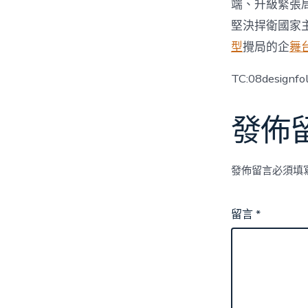
端、升級緊張
堅決捍衛國家
型
攪局的企
舞
TC:08designfo
發佈
發佈留言必須填
留言
*