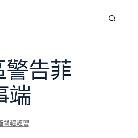
搜
尋
切
換
開
關
區警告菲
事端
鐘聲輕輕響