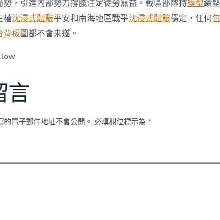
中
局勢，引進內部勢力撐腰注定徒勞無益。戰區部隊持
模型
續
主權
沈浸式體驗
平安和南海地區戰爭
沈浸式體驗
穩定，任何
台背板
圖都不會未遂。
llow
留言
寫的電子郵件地址不會公開。
必填欄位標示為
*