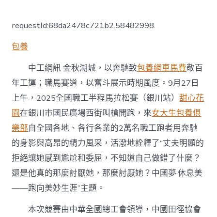
〈202
甜
心
requestId:68da2478c721b2.58482998.
寶
貝
包養
專
包
養
中工網訊 金秋湖城，以奔馳致
包養網車馬費
敬百
網
年工運；職馬賽道，以奮斗展示時期風度。9月27日
5
全
上午，2025全國職工半程馬拉松賽（銀川站）
甜心花
國
園
在銀川市國民廣場西街叫槍開跑，來
女大生包養俱
職
工
樂部
自全國各地、各行各業的2萬名職工跑者用奔馳
半
的身影與高昂的精力風采，活潑地詮釋了“丈夫明顯的
程
馬
拒絕讓她感到尷尬和委屈，不知道自己做錯了什麼？
拉
還是他真的那麼討厭她，那麼討厭她？中國夢·休息美
松
賽
——跑向美妙生涯”主題。
（銀
川
本次競賽由中華全國總工會領導，中國田徑協會
站）