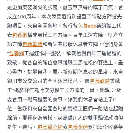
是更加英姿颯爽的臉龐，藍玉華無聲的嘆了口氣。會
成立100周年，本次競賽還特別設置了特點方陣搶先
跑項目，來自全國各地、各行各
包養app
業的職工代
表
包養網
構成勞模工匠方陣、百年工運方陣、財產立
功方陣
包養軟體
和新失業形狀休息者方陣。他們身著
“
包養網
工運紅”同一服裝，承載著對百年工運過程的
致敬，從各自的職位會聚離職工馬拉松的賽道上，盡
心盡力、挑釁自我，展示新時期休息者的風度。來自
銀川市公交公司的全國休息模范、“最
包養軟體
美職
工”楊彥鋒作為此次勞模工匠方陣的一員，她說：“組
委會用一場高程度的賽事，讓我們休息者站上了C
位。當我和來自全國各地的勞模工匠們一路站在起跑
線前，那種身為勞模、身為銀川人的雙重驕傲感油但
是生。賽后，
包養甜心網
我
包養金額
要把這份收獲帶