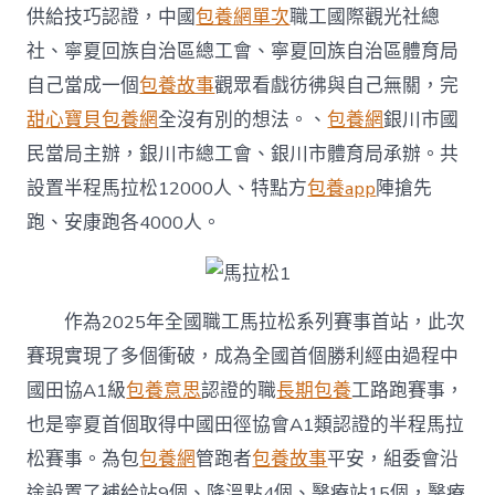
豪
供給技巧認證，中國
包養網單次
職工國際觀光社總
情
社、寧夏回族自治區總工會、寧夏回族自治區體育局
開
跑〉
自己當成一個
包養故事
觀眾看戲彷彿與自己無關，完
中
甜心寶貝包養網
全沒有別的想法。、
包養網
銀川市國
民當局主辦，銀川市總工會、銀川市體育局承辦。共
設置半程馬拉松12000人、特點方
包養app
陣搶先
跑、安康跑各4000人。
作為2025年全國職工馬拉松系列賽事首站，此次
賽現實現了多個衝破，成為全國首個勝利經由過程中
國田協A1級
包養意思
認證的職
長期包養
工路跑賽事，
也是寧夏首個取得中國田徑協會A1類認證的半程馬拉
松賽事。為包
包養網
管跑者
包養故事
平安，組委會沿
途設置了補給站9個、降溫點4個、醫療站15個，醫療