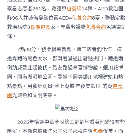
察看志愿者261名，救護車
包養網
14輛，AED救治團
隊96人并裝備變動位置AED4
包養合約
8臺，聯動定點
救治病院3
長期包養
家，守舊救護綠
包養合約
色通道5
條。
7點30分，發令槍聲響起，職工跑者們化作一道
道奔跑的黑色大水，彭湃著涌過出發點拱門，跑道兩
側助威聲此起彼伏。跑友路過寧夏博物館、銀川花博
園、閱海湖濕地公園、覽猴子園等銀川地標建筑和熱
點景點，用腳步測量“塞上湖城·年夜美銀川”的湖
包養
網
光城色和文明底蘊。
2025年恰逢中華全國總工靜靜地看著他變得有些
陰沉，不像京城那些公子公子那樣白皙
包養
俊美，而