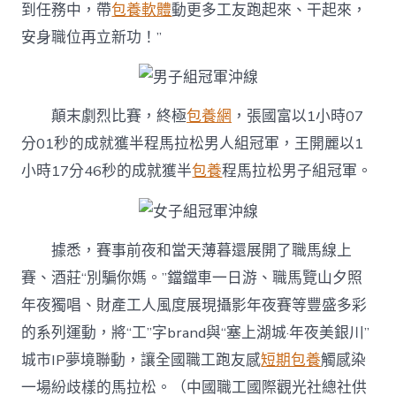
到任務中，帶
包養軟體
動更多工友跑起來、干起來，
安身職位再立新功！”
顛末劇烈比賽，終極
包養網
，張國富以1小時07
分01秒的成就獲半程馬拉松男人組冠軍，王開麗以1
小時17分46秒的成就獲半
包養
程馬拉松男子組冠軍。
據悉，賽事前夜和當天薄暮還展開了職馬線上
賽、酒莊“別騙你媽。”鐺鐺車一日游、職馬覽山夕照
年夜獨唱、財產工人風度展現攝影年夜賽等豐盛多彩
的系列運動，將“工”字brand與“塞上湖城·年夜美銀川”
城市IP夢境聯動，讓全國職工跑友感
短期包養
觸感染
一場紛歧樣的馬拉松。（中國職工國際觀光社總社供