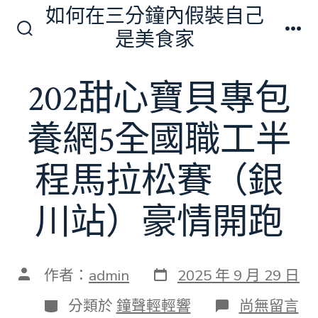
跳
如何在三分鐘內假裝自己
至
是美食家
搜
選
主
尋
單
切
要
202甜心寶貝專包
換
內
開
關
容
養網5全國職工半
程馬拉松賽（銀
川站）豪情開跑
發
文
作者：
admin
2025 年 9 月 29 日
表
章
日
作
分
在
分類於
鐘聲輕輕響
尚無留言
期
者
類