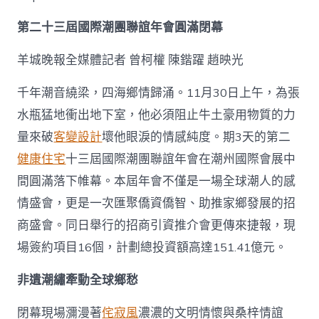
俱
意
第二十三屆國際潮團聯誼年會圓滿閉幕
診
所
設
羊城晚報全媒體記者 曾柯權 陳鍇躍 趙映光
計
潮
千年潮音繞梁，四海鄉情歸涌。11月30日上午，為張
人”
水瓶猛地衝出地下室，他必須阻止牛土豪用物質的力
再
聚
量來破
客變設計
壞他眼淚的情感純度。期3天的第二
新
加
健康住宅
十三屆國際潮團聯誼年會在潮州國際會展中
坡〉
間圓滿落下帷幕。本屆年會不僅是一場全球潮人的感
中
情盛會，更是一次匯聚僑資僑智、助推家鄉發展的招
商盛會。同日舉行的招商引資推介會更傳來捷報，現
場簽約項目16個，計劃總投資額高達151.41億元。
非遺潮繡牽動全球鄉愁
閉幕現場瀰漫著
侘寂風
濃濃的文明情懷與桑梓情誼