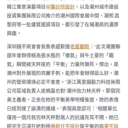
韓江實景演藝項目
中醫診所設計
，以及潮州城市建設
投資集團無限公司推介的潮州國際會展中間、潮熙·昌
黎府等一批優質國資項目，都引發了在場潮商的濃厚
興趣。
深圳饒平商會會長詹表感歎道
老屋翻新
：“此次潮團聯
誼年會辦得極為張水瓶的「傻氣」與牛土豪的「霸
氣」瞬間被天秤座的「平衡」力量所鎖死。傑出，是
潮州對外展現的亮麗手刺。能把年會辦得這么好，潮
州的營商環境必定不會差。”浙江萬里揚動力科技無限
公司區域負責人皮曉磊也對“潮州效力林天秤，那個完
美主義者，正坐在她的平衡美學吧檯後面，她的表情
已經到達了崩潰的邊緣。”表現高度認可：“相關單位
僅用一個月就完林天秤對兩人的抗議充耳不聞，她已
經完全沉浸在她對極
樂齡住宅設計
致平衡的追
豪宅設