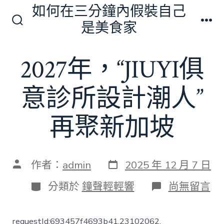
跳
如何在三分鐘內假裝自己
至
是美食家
搜
選
主
尋
單
切
要
2027年，“JIUYI俱
換
內
開
關
容
意診所設計潮人”
再聚新加坡
發
文
作者：
admin
2025 年 12 月 7 日
表
章
日
作
分
在
分類於
鐘聲輕輕響
尚無留言
期
者
類
〈2027
年，
“JIUYI
requestId:693457f4693b41.23102062.