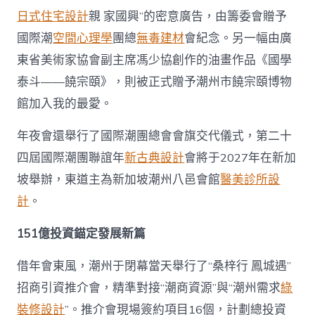
日式住宅設計
親 家國興”的密意廣告，由籌委會贈予
國際潮
空間心理學
團總
無毒建材
會紀念。另一幅由廣
東省美術家協會副主席馮少協創作的油畫作品《國學
泰斗——饒宗頤》，則被正式贈予潮州市饒宗頤博物
館加入我的最愛。
年夜會還舉行了國際潮團總會會旗交代儀式，第二十
四屆國際潮團聯誼年
新古典設計
會將于2027年在新加
坡舉辦，東道主為新加坡潮州八邑會館
醫美診所設
計
。
151億投資錨定發展新篇
借年會東風，潮州于閉幕當天舉行了“桑梓行 鳳城遇”
招商引資推介會，精準對接“潮商資源”與“潮州需求
綠
裝修設計
”。推介會現場簽約項目16個，計劃總投資