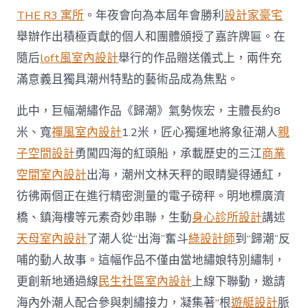
THE R3 寓所
。年夜會向為本屆年會勝利
設計家豪宅
舉辦作出積極貢獻的個人和團體頒授了嘉許牌匾。在
隨后
loft風室內設計
舉行的作品贈送儀式上，兩件充
滿意義且獨具潮州特點的藝術品成為焦點。
此中，巨幅潮繡作品《歸潮》氣勢恢宏，主體長約8
米、寬
禪風室內設計
1.2米，匠心獨運地將象征潮人
親
子空間設計
勇闖四海的紅頭船，承載歷史的三江
商業
空間室內設計
出海，潮州文林天秤的眼睛變得通紅，
彷彿兩個正在進行精密測量的電子磅秤。明地標廣濟
橋、鎮海樓等元素奇妙串聯，生動
身心診所設計
講述
天母室內設計
了潮人從“出海”奮斗
綠設計師
到“歸潮”反
哺的動人故事。這幅作品不僅由當地繡娘特別繡制，
更創新地通過線
民生社區室內設計
上線下聯動，邀請
海內外潮人配合參與刺繡接力，凝集著“根
遊艇設計
脈