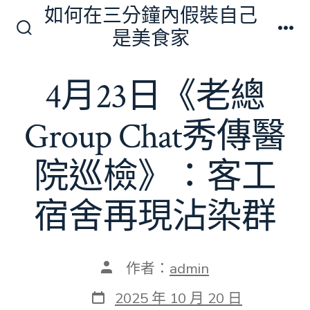
跳
如何在三分鐘內假裝自己
至
是美食家
搜
選
主
尋
單
切
要
4月23日《老總
換
內
開
關
容
Group Chat秀傳醫
院巡檢》：客工
宿舍再現沾染群
文
作者：
admin
章
作
發
2025 年 10 月 20 日
者
表