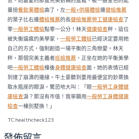
去。她最愛的那盆完美對稱的盆栽，被一股金色的能
染
量扭
餐飲業體檢
曲了，左
一般+供膳體檢
邊
健檢推薦
群〉
中
的葉子比右邊
體檢推薦
的長
健檢推薦
勞工健康檢查
了
零
一般勞工體檢
點零一公分！林天
健康檢查
秤，這位
被失衡逼瘋的美學家，
一般勞工體檢
已經決定要用她
自己的方式，強制創造一場平衡的三角戀愛。林天
秤，那個完美主義者
巡檢推薦
，正坐在她的平衡美學
吧
一般勞工體檢
檯後
身體健康檢查
面，她的表情已經
到達了崩潰的邊緣。牛土豪聽到要用最便宜的鈔票換
取水瓶座的眼淚，驚恐地大叫：「眼
一般勞工身體健
康檢查
淚？那沒有市值！我寧願用
一般勞工身體健康
檢查
一棟別墅換！」
TC:healthcheck123
發佈留言