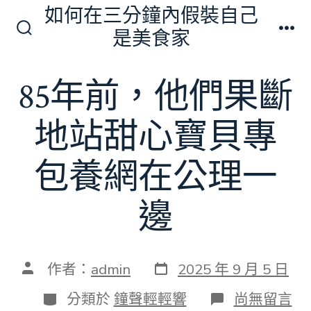
跳
如何在三分鐘內假裝自己
至
是美食家
搜
選
主
尋
單
切
要
85年前，他們果斷
換
內
開
關
容
地站甜心寶貝專
包養網在公理一
邊
發
文
作者：
admin
2025 年 9 月 5 日
表
章
日
作
分
在
分類於
鐘聲輕輕響
尚無留言
期
者
類