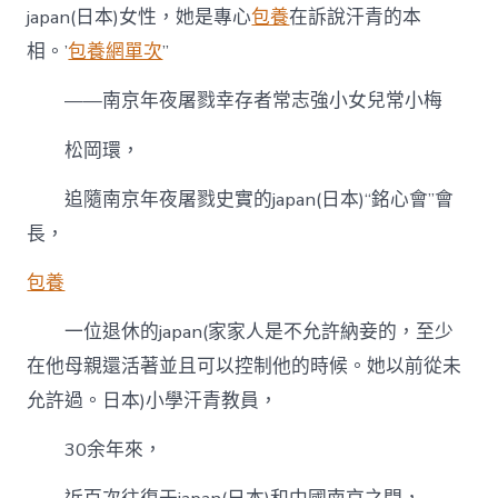
japan(日本)女性，她是專心
包養
在訴說汗青的本
相。’
包養網單次
”
——南京年夜屠戮幸存者常志強小女兒常小梅
松岡環，
追隨南京年夜屠戮史實的japan(日本)“銘心會”會
長，
包養
一位退休的japan(家家人是不允許納妾的，至少
在他母親還活著並且可以控制他的時候。她以前從未
允許過。日本)小學汗青教員，
30余年來，