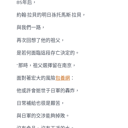
85年后，
約翰·拉貝的明日孫托馬斯·拉貝，
與我們一路，
再次回想了他的祖父，
是若何面臨這段存亡決定的。
“那時，祖父選擇留在南京，
面對著宏大的風險
包養網
：
他或許會逝世于日軍的轟炸，
日常補給也很是艱苦，
與日軍的交涉能夠掉敗。