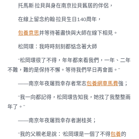
托馬斯·拉貝與身在南京拉貝舊居的伴侶，
在線上留念約翰·拉貝生日140周年，
包養意思
并等待著盡快與大師在線下相見。
松岡環：我時時刻刻都惦念著大師
“松岡環很了不得，年年都來看我們，一年、二年
不難，難的是保持不懈。等待我們早日再會面。”
——南京年夜屠戮幸存者常志
包養網車馬費
強；
“我一向都記得，松岡環告知我，她找了我整整兩
年了。”
——南京年夜屠戮幸存者謝桂英；
“我的父親老是說：‘松岡環是一個了不得
包養
的