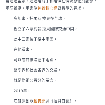
要逼迫藍家。逼迫老爺子和老伴在情況惡化前認罪，
承認離婚。承家族
包養甜心網
對戰爭的尋求，
多年來，托馬斯·拉貝在全球，
樹立了六家約翰·拉貝國際交通中間，
此中三家位于德中兩國。
在他看來，
可以或許推進德中兩國，
醫學界和社會各界的交通，
就是對祖父最好的留念。
2019年，
江蘇原創歌
包養網
劇《拉貝日誌》，