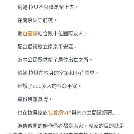
約翰·拉貝不只僅是留上去，
在南京失守前夜，
他
包養網
結合數十位國際友人，
配合倡議樹立南京平安區，
為中公民眾供給了居住出亡之所。
約翰·拉貝在本身的室第和小花圃里，
維護了600多人的性命平安。
這份患難真情，
也在拉貝家族
包養網VIP
與南京之間延續著……
為傳傳聞的始作俑者都是席家，席家的目的就是