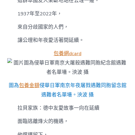
這群本國友人果斷地站在公理一邊。
1937年至2022年，
來自分歧國家的人們，
讓公理和年夜愛活著間延續。
包養網dcard
圖為
包養金額
侵華日軍南京年夜屠戮遇難同胞留念館
遇難者名單墻。泱波 攝
拉貝家族：德中友愛故事一向在延續
面臨逃離烽火的機遇，
他選擇留下，