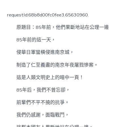
〈85
年
前，
requestId:68b8d00fc0fee3.65630960.
他
們
原題目：85年前，他們果斷地站在公理一邊
果
斷
地
85年前的這一天，
站
甜
侵華日軍蠻橫侵進南京城，
心
寶
制造了仁至義盡的南京年夜屠戮慘案。
貝
專
這是人類文明史上的暗中一頁！
包
養
85年后，我們不曾忘卻，
網
在
公
前輩們不平不撓的抗爭。
理
一
我們仍感謝，面臨戰鬥，
邊〉
中