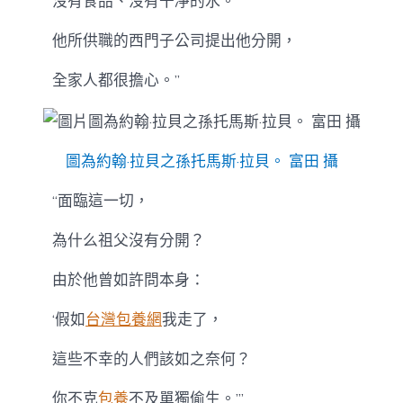
沒有食品、沒有干凈的水。
他所供職的西門子公司提出他分開，
全家人都很擔心。”
圖為約翰·拉貝之孫托馬斯·拉貝。 富田 攝
“面臨這一切，
為什么祖父沒有分開？
由於他曾如許問本身：
‘假如
台灣包養網
我走了，
這些不幸的人們該如之奈何？
你不克
包養
不及單獨偷生。’”