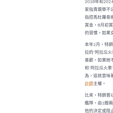
2018年和2
家指責選舉不公
指控馬杜羅卷進
賞金，8月初賞
的習慣。如果
本年2月，特
拉的“阿拉瓜火
喜歡。如果她
和“阿拉瓜火
為，這就意味著
計師
主權。
比來，特朗普
艦隊，由1艘兩
他的決定或阻