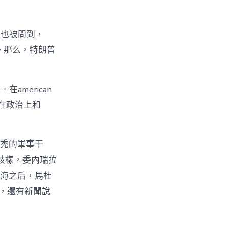
思也被問到，
”。那么，特朗普
merican
在政治上和
禿禿的軍事干
歧樣，委內瑞拉
比海之后，馬杜
兵，還有新聞說