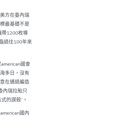
對美方在委內瑞
n的目標最基礎不是
帶1200枚導
臨過往100年來
rican國會
比海多日，沒有
局意在通過編造
向委內瑞拉船只
法式的謀殺”。
rican國內
。