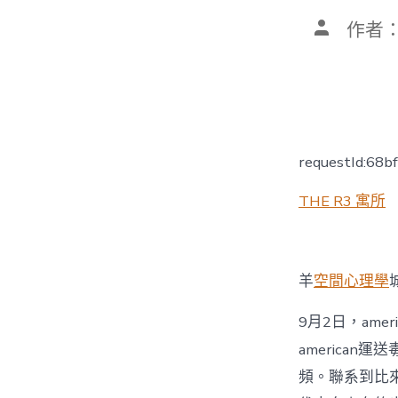
文
作者
章
作
者
requestId:68b
THE R3 寓所
羊
空間心理學
9月2日，am
america
頻。聯系到比來