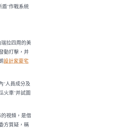
盾”作戰系統
內瑞拉四周的美
發動打擊，并
朗
設計家豪宅
內“人員成分及
瓜火車”并試圖
布的視頻，是借
委方質疑，稱