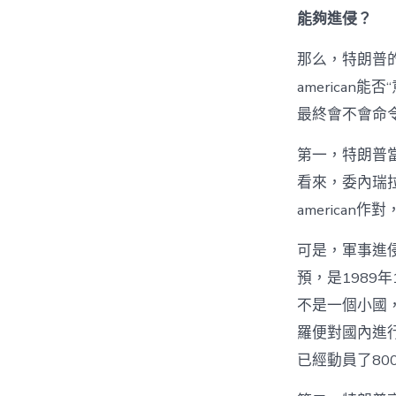
能夠進侵？
那么，特朗普
america
最終會不會命
第一，特朗普當
看來，委內瑞拉地
american
可是，軍事進侵
預，是1989
不是一個小國，
羅便對國內進
已經動員了8