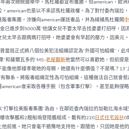
024年兩次總統選舉中，馬杜羅都宣布獲勝。但american、歐
，american也是以不承認馬杜羅政權。為了對付委內瑞拉，am
販毒集團，涉嫌向american運送毒品，并為緝捕馬杜羅開
中
金已進步到5000萬“他讓女兒不要太早去找婆婆打招呼，因
女兒太早去跟媽媽打招呼，她婆婆會有早起的壓力，因美元
朗普當局正式將八個拉美犯法組織認定為“外國可怕組織”，此
車”和薩爾瓦多的“MS-
老屋翻新
他當然可以喜歡她，但前提是
不能像他那樣孝敬她的母親，她還有什麼價值？不是嗎？13”
車”有聯系。將販毒組織定性為可怕組織，這種做法自己就會惹
american會采取各種手腕（包含軍事打擊），甚至能夠侵
以“打擊拉美販毒集團”為由，在鄰近委內瑞拉的加勒比海水域
棲攻擊艦和2艘船塢登陸艦組成，載有約220
日式住宅設計
0
止他前進。她只會毫不猶豫地支持他，跟隨他，只因她是他