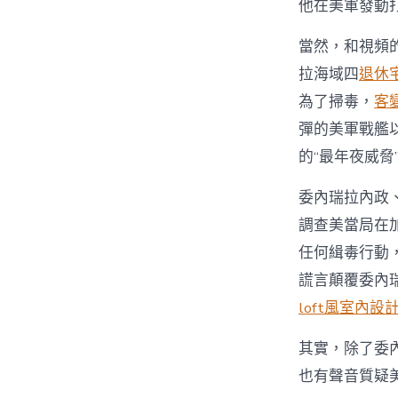
他在美軍發動
當然，和視頻的
拉海域四
退休
為了掃毒，
客
彈的美軍戰艦
的“最年夜威脅
委內瑞拉內政、
調查美當局在加
任何緝毒行動，
謊言顛覆委內瑞
loft風室內設
其實，除了委內
也有聲音質疑