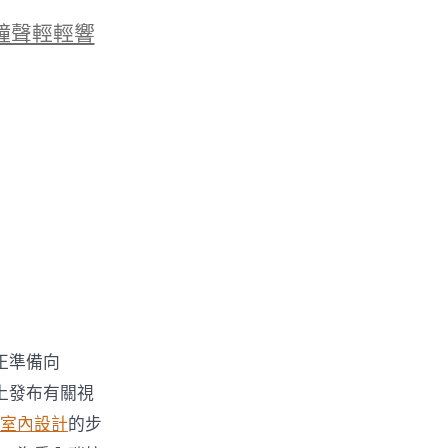
鐘聲輕輕響
、正準備向
體上發布有關視
室內設計
的步