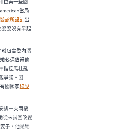
洲和拉美一些國
erican當局
醫診所設計
出
為婆婆沒有早起
。
中就包含委內瑞
她必須值得他
,并指控馬杜羅
起爭議。因
略有關國家
綠設
安排一支兩棲
她從未試圖改變
的妻子，他是她