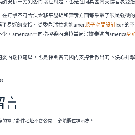
高調安排軍力到委內瑞拉周邊，也是在向其國內支撐者表姿
，在打擊不符合法令移平易近和禁毒方面都采取了很是強硬
an選平易近的支撐。從委內瑞拉進進amer
親子空間設計
ican
不少，american一向指控委內瑞拉當局涉嫌卷進向america
身
向委內瑞拉施壓，也是特朗普向國內支撐者做出的下決心打
w8
留言
寫的電子郵件地址不會公開。
必填欄位標示為
*