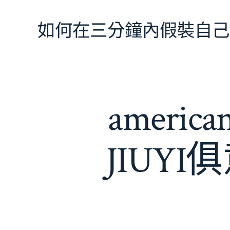
跳
至
如何在三分鐘內假裝自己
主
要
內
容
amer
JIUY