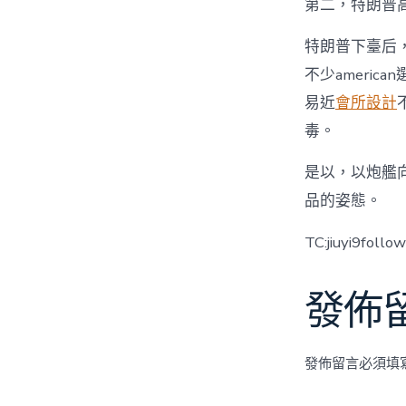
第二，特朗普
特朗普下臺后
不少americ
易近
會所設計
毒。
是以，以炮艦
品的姿態。
TC:jiuyi9follo
發佈
發佈留言必須填