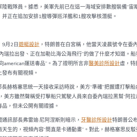
軍陸戰隊員。據悉，美軍先前已在這一海域安排數艘裝備“宙斯
，并正在追加安排1艘導彈巡洋艦和1艘攻擊核潛艇。
9月2日
遊艇設計
，特朗普在白宮稱，他當天凌晨號令在委
委內瑞拉出發、正在加勒比海公海飛行”的做了什麼才知道。船
american運送毒品”。為了證明所言非
醫美診所設計
虛，特
上發布有關視頻。
n國防部長赫格塞思統一天接收采訪時說，美方“準確”把握遭打擊船
過，美方雖然聲稱受打擊船只駕駛人員來自委內瑞拉黑幫“阿拉
毒品，但未公開有關證據。
聞通訊部長弗雷迪·尼阿涅斯則暗示，
牙醫診所設計
特朗普公
西天生的，視頻內容“簡直是卡通動畫”。對此，赫格塞思反駁