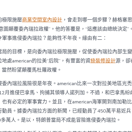
的極限施壓
商業空間室內設計
，會走到哪一個步驟？赫格塞
n能否“意圖顛覆委內瑞拉政權”。他的答覆是，“這應該由總統決定
令軍事進侵委內瑞拉？能夠性不年夜。緣由有二：
局的目標，是向委內瑞拉極限施壓，促使委內瑞拉內部生變。在a
處american的拉美“后院”，有豐富的資
綠裝修設計
源，卻
作對，當然盼望顛覆馬杜羅政權。
委內瑞拉風險很是年夜。american比來一次對拉美地區光
年12月進侵巴拿馬、拘捕其領導人諾列加。不過，和巴拿馬紛
也有必定的軍事實力。並且，在american海軍開到南加勒
行動員。據委內瑞拉方面的新聞，已經動員了450萬平易近
00多萬人。是以，特朗普當局不成能冒險進侵委內瑞拉。