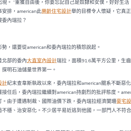
極
出現。 “重獲自由後，你要忘記自己是奴隸和女僕，好好生活
限
排，american此
樂齡住宅設計
舉的目標令人懷疑，它真正
施
壓
侵委內瑞拉？
目
標
安
在？〉
勢，還要從american和委內瑞拉的積怨說起。
中
陸北部的委內
大直室內設計
瑞拉，面積91.6萬平方公里，生齒
，探明石油儲量世界第一。
設計
紀末查韋斯執政以來，委內瑞拉和american關系不斷惡化
任后，委內瑞拉繼續對american持劇烈的批評態度。ameri
釘。由于遭遇制裁、國際油價下跌，委內瑞拉經濟闌珊
豪宅
局不穩、治安惡化。不少居平易近逃到他國，一部門人不符