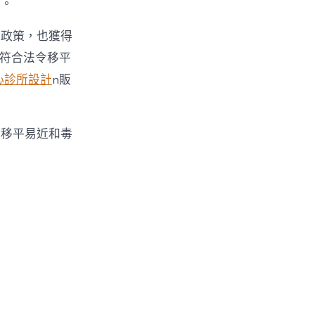
態。
的政策，也獲得
的不符合法令移平
心診所設計
n販
擊移平易近和毒