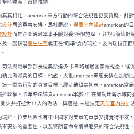
打擊時觀看了直播視頻。
真真相比，american軍方行動的符合法規性更受質疑。針
宅設計
周的軍事安排，馬杜羅說，
禪風室內設計
america
變設計
而是企圖通過軍事手腕對委“極限施壓”，并說8艘總計攜
以及一艘核潛
養生住宅
艇正在“瞄準”委內瑞拉。委內瑞拉正面
”。
司法與戰爭部部長迪奧斯達多·卡韋略通過國家電視臺，催促ame
勒比海派兵的目標。他說，大批american軍艦安排在加勒
這一軍事行動的真實目標已經背離緝毒初志，american當
拉政權。卡韋略還譴責american軍艦2日在加勒比海水域
計
開火并打逝世11人的做法，稱這是“未經法定
天母室內設計
瑞拉，拉美地區也有不少國家對美軍的軍事安排覺得不安。ame
美軍安排的需要性，以及特朗普命令襲擊船只的符合法規性