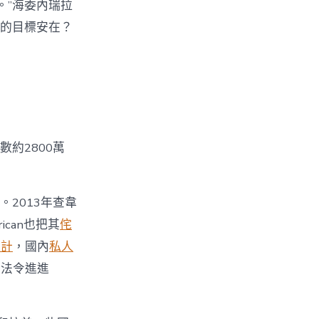
。”海委內瑞拉
的目標安在？
數約2800萬
。2013年查韋
can也把其
侘
設計
，國內
私人
合法令進進