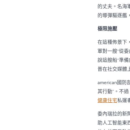
的丈夫。名海
的導彈驅逐艦
極限施壓
在這種佈景下，
軍對一艘“從
說這艘船“準備向
普在社交媒體
america
其行動”。不
健康住宅
私運
委內瑞拉的新
助人工智能東