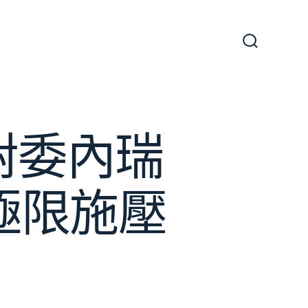
搜
尋
切
換
開
關
火對委內瑞
拉極限施壓