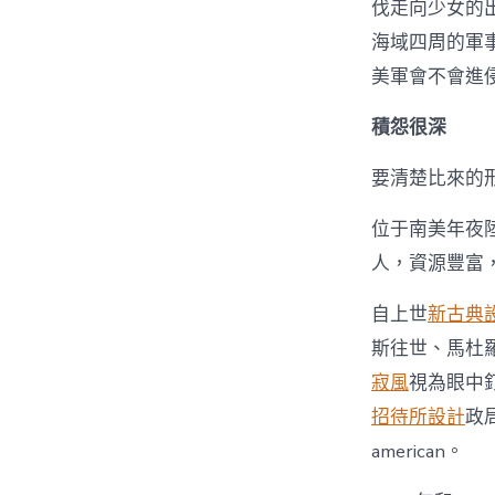
伐走向少女的
海域四周的軍事安
美軍會不會進
積怨很深
要清楚比來的形
位于南美年夜
人，資源豐富
自上世
新古典
斯往世、馬杜羅接
寂風
視為眼中
招待所設計
政
american。