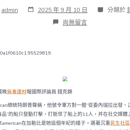
發
分
：
admin
2025 年 9 月 10 日
分類於
表
類
日
在
尚無留言
期
〈american
向
“毒
販”
開
f0a1f0610c1.95529819.
火
對
委
內
瑞
JIUYI
俱
城晚
無毒建材
報國際評論員 錢克錦
意
室
erican總統特朗普聲稱，他號令軍方對一艘“從委內瑞拉出發
內
設
n運送毒品”的船只發動打擊，打逝世了船上的11人，并在社交媒
計
american在加勒比是她這個年紀的樣子。邁著沉重
民生社區
拉