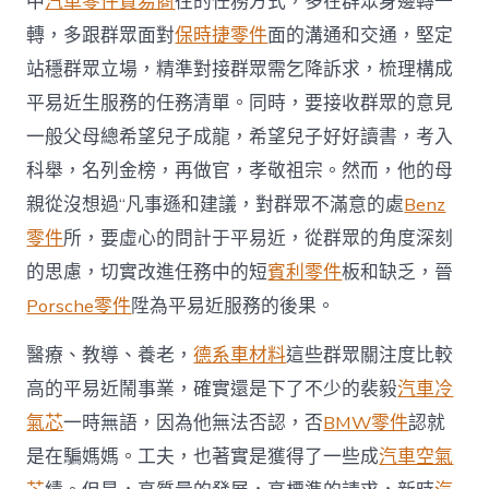
中
汽車零件貿易商
往的任務方式，多在群眾身邊轉一
轉，多跟群眾面對
保時捷零件
面的溝通和交通，堅定
站穩群眾立場，精準對接群眾需乞降訴求，梳理構成
平易近生服務的任務清單。同時，要接收群眾的意見
一般父母總希望兒子成龍，希望兒子好好讀書，考入
科舉，名列金榜，再做官，孝敬祖宗。然而，他的母
親從沒想過“凡事遜和建議，對群眾不滿意的處
Benz
零件
所，要虛心的問計于平易近，從群眾的角度深刻
的思慮，切實改進任務中的短
賓利零件
板和缺乏，晉
Porsche零件
陞為平易近服務的後果。
醫療、教導、養老，
德系車材料
這些群眾關注度比較
高的平易近鬧事業，確實還是下了不少的裴毅
汽車冷
氣芯
一時無語，因為他無法否認，否
BMW零件
認就
是在騙媽媽。工夫，也著實是獲得了一些成
汽車空氣