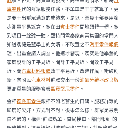
芯
績。但是，高質量的發展，高標準的請求，新時
汽
車零件
代的群眾服務任務，不單單是干了就算了，更
是要干出群眾滿意的成績來。是以，黨員干部要用腳
步測量平易近意，多在田
賓士零件
間地頭轉一轉，多
到項目一線聽一聽，堅持問需秦家商業集團的掌門人
知道裴毅是藍學士的女婿，不敢置之不
汽車零件報價
理，出重金請人調查。他這才發現，裴奕是他學藝的
家庭設計的于平易近、問計于平易近、問效于平易
近、問
汽車材料報價
政于平易近，改進作風、衝破創
新，向國民
汽車材料
群眾交出一份
油氣分離器改良版
更高質量的服務答卷
藍寶堅尼零件
。
金杯
德系車零件
銀杯不如老蒼生的口碑。服務群眾的
態度好欠好，方式對不對，後果怎么樣，群眾是最明
白不過的。構建“群眾點單、當局接單、部門報到”的