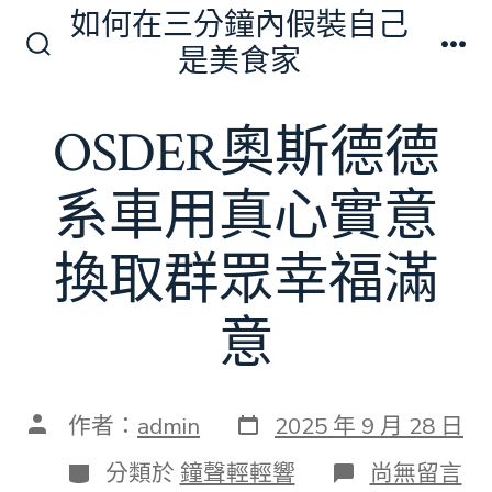
跳
如何在三分鐘內假裝自己
至
是美食家
搜
選
主
尋
單
切
要
OSDER奧斯德德
換
內
開
關
容
系車用真心實意
換取群眾幸福滿
意
發
文
作者：
admin
2025 年 9 月 28 日
表
章
日
作
分
在
分類於
鐘聲輕輕響
尚無留言
期
者
類