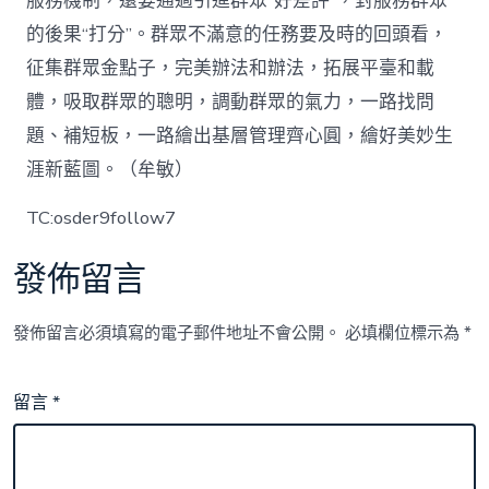
服務機制，還要通過引進群眾“好差評”，對服務群眾
的後果“打分”。群眾不滿意的任務要及時的回頭看，
征集群眾金點子，完美辦法和辦法，拓展平臺和載
體，吸取群眾的聰明，調動群眾的氣力，一路找問
題、補短板，一路繪出基層管理齊心圓，繪好美妙生
涯新藍圖。（牟敏）
TC:osder9follow7
發佈留言
發佈留言必須填寫的電子郵件地址不會公開。
必填欄位標示為
*
留言
*