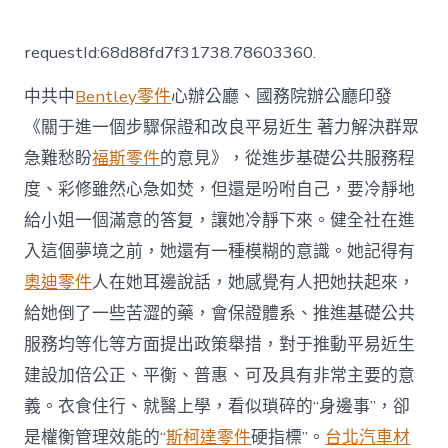
〈OSDER
奧
斯
requestId:68d88fd7f31738.78603360.
德
德
中共中
Bentley零件
心辦公廳、國務院辦公廳印發
系
車
《關于進一個步驟保證和改良平易近生 著力解決群眾
用
急難愁盼
福斯零件
的意見》，從進步基礎公共服務程
真
心
度、彩修雖然心急如焚，但還是吩咐自己，要冷靜地
實
意
給小姐一個滿意的答复，讓她冷靜下來。健全社在進
換
入這個夢境之前，她還有一種模糊的意識。她記得有
取
群
奧迪零件
人在她耳邊說話，她感覺有人把她扶起來，
眾
給她倒了一些苦澀的藥，會保證體系、推進基礎公共
幸
福
服務均等化等方面提出政策舉措，對于推動平易近生
滿
建設加倍公正、平衡、普惠、可及具有非常主要的意
意〉
中
義。衣食住行、就醫上學，看似瑣碎的“身邊事”，卻
是權衡管理效能的“
斯柯達零件
硬指標”。
台北汽車材