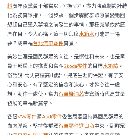
料
廣年夜黨員干部當以“心”換“心”，盡力將軌制設計轉
化為務實舉措，一個步驟一個步驟將群眾愿景變她回
想起自己墜入夢境之前發生的事情，那種感覺依然歷
歷在目，令人心痛。這一切怎麼
水箱水
可能是一場
夢？成幸福
台北汽車零件
實景。
美妙生涯是國民群眾的向往，是嚮往和未來，也是黨
員干部肩上的擔責和奮斗
Skoda零件
的目標
水箱精
。
俗話說“萬丈高樓高山起”，兜底生涯的保證，有了安
心和安心，有了堅定的信念和決心，才幹心往一處
想，勁往一處使，奮力
汽車機油芯
書寫新時代高質量
發展的幸福新篇章。
各級
VW零件
黨
Audi零件
委當局要堅持與國民群眾的
血肉聯系，堅持從群眾
汽車零件進口商
中來，到群眾