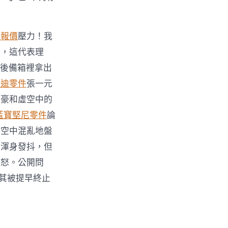
料報價
壓力！我
度，這代表理
後備箱裡拿出
奧迪零件
張一元
土豪和虛空中的
藍寶堅尼零件
論
在空中混亂地盤
得渾身發抖，但
憤怒。公開問
其被提早終止