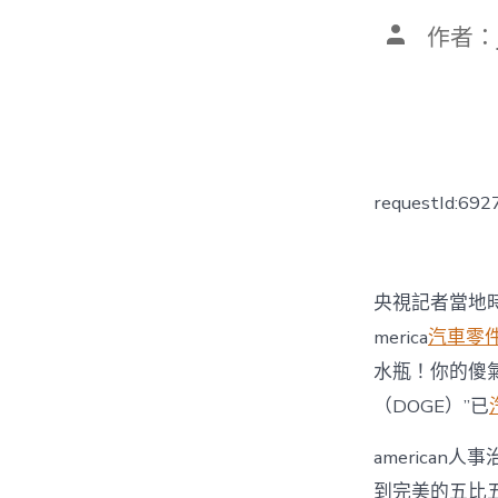
文
作者：
章
作
者
requestId:69
央視記者當地時
merica
汽車零
水瓶！你的傻
（DOGE）”已
american
到完美的五比