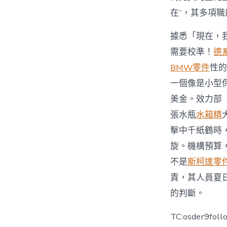
在”，其多項職
據悉「現在，
需要校準！
德
BMW零件
性的
一個像是小型
美金。效力部
張水瓶
水箱精
擊中千紙鶴時
旋。機構預算
不是
斯柯達零
責，其人員夏
的判斷。
TC:osder9foll