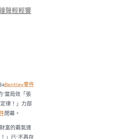
鐘聲輕輕響
a
Bentley零件
的“當局效「張
本定律！」力部
零件
閉幕。
財富的霸氣達
！」已“不再存