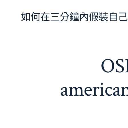
跳
至
如何在三分鐘內假裝自己
主
要
內
容
O
amer