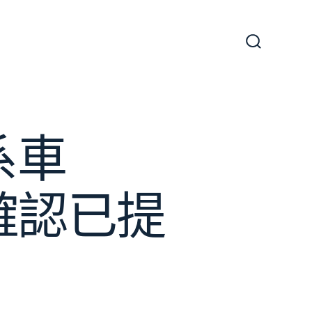
搜
尋
切
換
開
關
系車
”確認已提