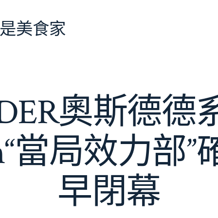
是美食家
SDER奧斯德德
ican“當局效力部
早閉幕