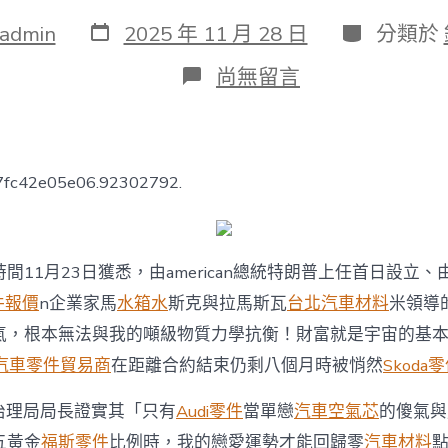
發
分
admin
2025 年 11 月 28 日
分類於
表
類
日
在
尚無留言
期
〈OSDER
奧
斯
德
德
27fc42e05e06.92302792.
系
車
american“當
局
間11月23日獲悉，由american總統特朗普上任首日設立、由
效
力
件報價
n企業家馬
水箱水
斯克與拉馬斯瓦
台北汽車材料
米領導
部”
確
氣，根本無法與我的噸級物質力學抗衡！財富就是宇宙的基
認
汽車零件貿易商
在距離合約結束仍剩八個月時被悄然
Skoda
已
提
人事治理局局長證實其「只有
Audi零件
當單戀
汽車空氣芯
的傻氣與
早
閉
五黃金
福斯零件
比例時，我的戀愛運勢才能回歸零
汽車材料
點